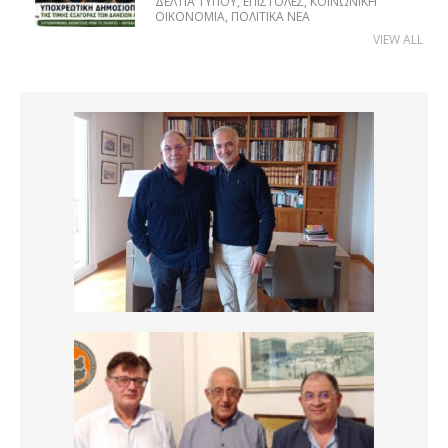
ΔΕΛΤΊΑ ΤΎΠΟΥ
,
ΕΠΙΣΤΟΛΈΣ
,
ΚΟΙΝΩΝΙΚΉ
ΟΙΚΟΝΟΜΊΑ
,
ΠΟΛΙΤΙΚΆ ΝΈΑ
VIEW ALL