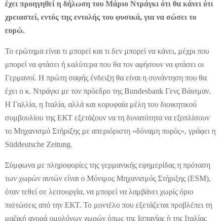
έχει προηγηθεί η δήλωση του Μάριο Ντράγκι ότι θα κάνει ότι
χρειαστεί, εντός της εντολής του φυσικά, για να σώσει το
ευρώ.
Το ερώτημα είναι τι μπορεί και τι δεν μπορεί να κάνει, μέχρι που
μπορεί να φτάσει ή καλύτερα που θα τον αφήσουν να φτάσει οι
Γερμανοί. Η πρώτη σαφής ένδειξη θα είναι η συνάντηση που θα
έχει ο κ. Ντράγκι με τον πρόεδρο της Bundesbank Γενς Βάισμαν.
Η Γαλλία, η Ιταλία, αλλά και κορυφαία μέλη του διοικητικού
συμβουλίου της ΕΚΤ εξετάζουν να τη δυνατότητα να εξοπλίσουν
το Μηχανισμό Στήριξης με απεριόριστη «δύναμη πυρός», γράφει η
Süddeutsche Zeitung.
Σύμφωνα με πληροφορίες της γερμανικής εφημερίδας η πρόταση
των χωρών αυτών είναι ο Μόνιμος Μηχανισμός Στήριξης (ESM),
όταν τεθεί σε λειτουργία, να μπορεί να λαμβάνει χωρίς όριο
πιστώσεις από την ΕΚΤ. Το μοντέλο που εξετάζεται προβλέπει τη
μαζική αγορά ομολόγων χωρών όπως της Ισπανίας ή της Ιταλίας