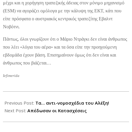
μέχρι και η χορήγηση τραπεζικής άδειας στον μόνιμο μηχανισμό
(ESM) να αγοράζει ομόλογα με την κάλυψη της ΕΚΤ, κάτι που
είπε πρόσφατα ο αυστριακός κεντρικός τραπεζίτης Εβαλντ
Νοβότνι.
Πάντως, όλοι γνωρίζουν ότι ο Μάριο Ντράγκι δεν είναι άνθρωπος
που λέει «λόγια του αέρα» και τα όσα είπε την προηγούμενη
εβδομάδα έχουν βάση. Επισημαίνουν όμως ότι δεν είναι και
άνθρωπος που βιάζεται…
Iefimerida
2012-
07-
Previous Post:
Τα… αντι-νομοσχέδια του Αλέξη!
31
Next Post:
Απέδωσαν οι Κατασχέσεις