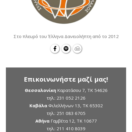
Στο πλευρό του Έλληνα Δανειολήπτη από το 2012
Επικοινωνήστε μαζί μας!
Θεσσαλονίκη
Καρατάσου 7, TK 54626
τηλ.:
231 052 2126
Καβάλα
Φιλελλήνων 13, ΤΚ 65302
τηλ.:
251 083 6705
Αθήνα
Γαμβέτα 12, ΤΚ 10677
τηλ.:
211 410 8039