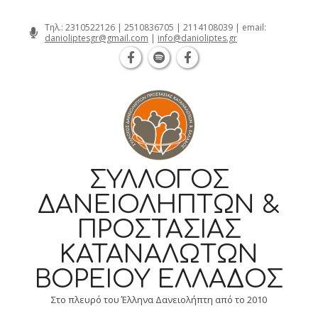
Θεσσαλονίκη Καρατάσου 7, TK 54626 τ
Skip
Τηλ.:
2310522126
|
2510836705
|
2114108039
| email:
danioliptesgr@gmail.com
|
info@danioliptes.gr
to
content
ΣΎΛΛΟΓΟΣ
ΔΑΝΕΙΟΛΗΠΤΏΝ &
ΠΡΟΣΤΑΣΊΑΣ
ΚΑΤΑΝΑΛΩΤΏΝ
ΒΟΡΕΊΟΥ ΕΛΛΆΔΟΣ
Στο πλευρό του Έλληνα Δανειολήπτη από το 2010