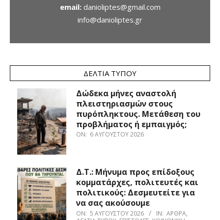
email:
danioliptes@gmail.com
info@danioliptes.gr
ΔΕΛΤΊΑ ΤΎΠΟΥ
Δώδεκα μήνες αναστολή
πλειστηριασμών στους
πυρόπληκτους. Μετάθεση του
προβλήματος ή εμπαιγμός;
ON:
6 ΑΥΓΟΎΣΤΟΥ 2026
Δ.Τ.: Μήνυμα προς επίδοξους
κομματάρχες, πολιτευτές και
πολιτικούς: Δεσμευτείτε για
να σας ακούσουμε
ON:
5 ΑΥΓΟΎΣΤΟΥ 2026
IN:
ΆΡΘΡΑ
,