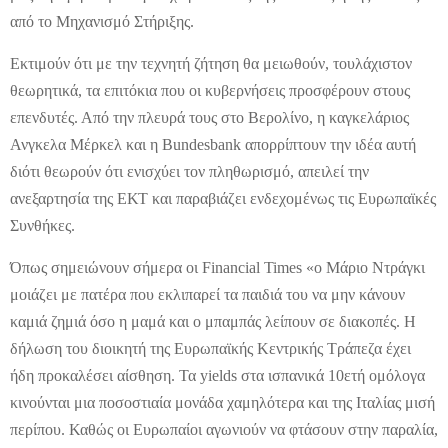
από το Μηχανισμό Στήριξης.
Εκτιμούν ότι με την τεχνητή ζήτηση θα μειωθούν, τουλάχιστον
θεωρητικά, τα επιτόκια που οι κυβερνήσεις προσφέρουν στους
επενδυτές. Από την πλευρά τους στο Βερολίνο, η καγκελάριος
Ανγκελα Μέρκελ και η Bundesbank απορρίπτουν την ιδέα αυτή
διότι θεωρούν ότι ενισχύει τον πληθωρισμό, απειλεί την
ανεξαρτησία της ΕΚΤ και παραβιάζει ενδεχομένως τις Ευρωπαϊκές
Συνθήκες.
Όπως σημειώνουν σήμερα οι Financial Times «ο Μάριο Ντράγκι
μοιάζει με πατέρα που εκλιπαρεί τα παιδιά του να μην κάνουν
καμιά ζημιά όσο η μαμά και ο μπαμπάς λείπουν σε διακοπές. Η
δήλωση του διοικητή της Ευρωπαϊκής Κεντρικής Τράπεζα έχει
ήδη προκαλέσει αίσθηση. Τα yields στα ισπανικά 10ετή ομόλογα
κινούνται μια ποσοστιαία μονάδα χαμηλότερα και της Ιταλίας μισή
περίπου. Καθώς οι Ευρωπαίοι αγωνιούν να φτάσουν στην παραλία,