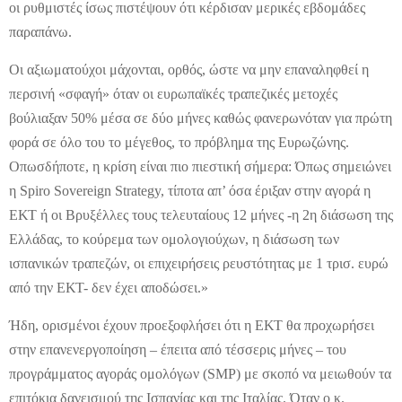
οι ρυθμιστές ίσως πιστέψουν ότι κέρδισαν μερικές εβδομάδες
παραπάνω.
Οι αξιωματούχοι μάχονται, ορθός, ώστε να μην επαναληφθεί η
περσινή «σφαγή» όταν οι ευρωπαϊκές τραπεζικές μετοχές
βούλιαξαν 50% μέσα σε δύο μήνες καθώς φανερωνόταν για πρώτη
φορά σε όλο του το μέγεθος, το πρόβλημα της Ευρωζώνης.
Οπωσδήποτε, η κρίση είναι πιο πιεστική σήμερα: Όπως σημειώνει
η Spiro Sovereign Strategy, τίποτα απ’ όσα έριξαν στην αγορά η
ΕΚΤ ή οι Βρυξέλλες τους τελευταίους 12 μήνες -η 2η διάσωση της
Ελλάδας, το κούρεμα των ομολογιούχων, η διάσωση των
ισπανικών τραπεζών, οι επιχειρήσεις ρευστότητας με 1 τρισ. ευρώ
από την ΕΚΤ- δεν έχει αποδώσει.»
Ήδη, ορισμένοι έχουν προεξοφλήσει ότι η ΕΚΤ θα προχωρήσει
στην επανενεργοποίηση – έπειτα από τέσσερις μήνες – του
προγράμματος αγοράς ομολόγων (SMP) με σκοπό να μειωθούν τα
επιτόκια δανεισμού της Ισπανίας και της Ιταλίας. Όταν ο κ.