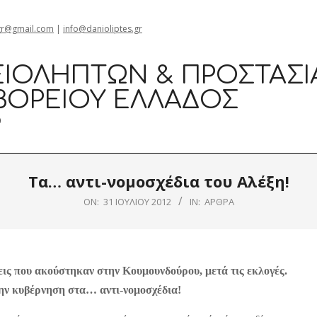
gr@gmail.com
|
info@danioliptes.gr
ΙΟΛΗΠΤΏΝ & ΠΡΟΣΤΑΣΊ
ΒΟΡΕΊΟΥ ΕΛΛΆΔΟΣ
0
Τα… αντι-νομοσχέδια του Αλέξη!
ON:
31 ΙΟΥΛΊΟΥ 2012
IN:
ΆΡΘΡΑ
εις που ακούστηκαν στην Κουμουνδούρου, μετά τις εκλογές.
την κυβέρνηση στα… αντι-νομοσχέδια!