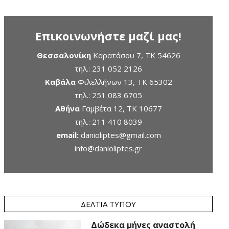
Επικοινωνήστε μαζί μας!
Θεσσαλονίκη
Καρατάσου 7, TK 54626
τηλ.:
231 052 2126
Καβάλα
Φιλελλήνων 13, ΤΚ 65302
τηλ.:
251 083 6705
Αθήνα
Γαμβέτα 12, ΤΚ 10677
τηλ.:
211 410 8039
email:
danioliptes@gmail.com
info@danioliptes.gr
ΔΕΛΤΊΑ ΤΎΠΟΥ
Δώδεκα μήνες αναστολή