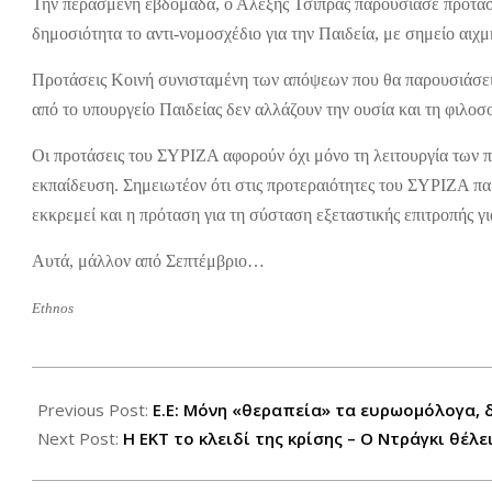
Την περασμένη εβδομάδα, ο Αλέξης Τσίπρας παρουσίασε πρόταση
δημοσιότητα το αντι-νομοσχέδιο για την Παιδεία, με σημείο αιχμ
Προτάσεις Κοινή συνισταμένη των απόψεων που θα παρουσιάσει ο
από το υπουργείο Παιδείας δεν αλλάζουν την ουσία και τη φιλο
Οι προτάσεις του ΣΥΡΙΖΑ αφορούν όχι μόνο τη λειτουργία των π
εκπαίδευση. Σημειωτέον ότι στις προτεραιότητες του ΣΥΡΙΖΑ πα
εκκρεμεί και η πρόταση για τη σύσταση εξεταστικής επιτροπής γι
Αυτά, μάλλον από Σεπτέμβριο…
Ethnos
2012-
07-
Previous Post:
Ε.Ε: Μόνη «θεραπεία» τα ευρωομόλογα, 
31
Next Post:
Η ΕΚΤ το κλειδί της κρίσης – Ο Ντράγκι θέλε