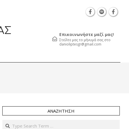
Θεσσαλονίκη Καρατάσου 7, TK 54626 τηλ.: 231 052 
ΑΣ
Επικοινωνήστε μαζί μας!
Στείλτε μας το μήνυμά σας στο
danioliptesgr@gmail.com
Prim
Navi
Men
ΑΝΑΖΉΤΗΣΗ
Search