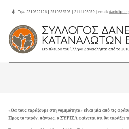
Skip
Τηλ.:
2310522126
|
2510836705
|
2114108039
| email:
danioliptes
to
content
ΣΎΛΛΟΓΟΣ ΔΑΝΕ
ΚΑΤΑΝΑΛΩΤΏΝ 
Στο πλευρό του Έλληνα Δανειολήπτη από το 201
«Θα τους ταράξουμε στη νομιμότητα» είναι μία από τις φράσ
Προς το παρόν, πάντως, ο ΣΥΡΙΖΑ φαίνεται ότι θα ταράξει 