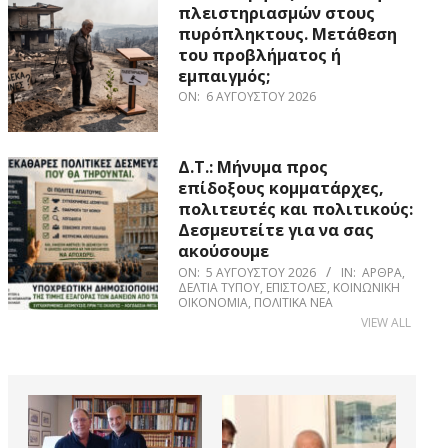
πλειστηριασμών στους
πυρόπληκτους. Μετάθεση
του προβλήματος ή
εμπαιγμός;
ON:
6 ΑΥΓΟΎΣΤΟΥ 2026
Δ.Τ.: Μήνυμα προς
επίδοξους κομματάρχες,
πολιτευτές και πολιτικούς:
Δεσμευτείτε για να σας
ακούσουμε
ON:
5 ΑΥΓΟΎΣΤΟΥ 2026
IN:
ΆΡΘΡΑ
,
ΔΕΛΤΊΑ ΤΎΠΟΥ
,
ΕΠΙΣΤΟΛΈΣ
,
ΚΟΙΝΩΝΙΚΉ
ΟΙΚΟΝΟΜΊΑ
,
ΠΟΛΙΤΙΚΆ ΝΈΑ
VIEW ALL