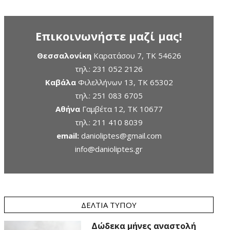
Επικοινωνήστε μαζί μας!
Θεσσαλονίκη
Καρατάσου 7, TK 54626
τηλ.:
231 052 2126
Καβάλα
Φιλελλήνων 13, ΤΚ 65302
τηλ.:
251 083 6705
Αθήνα
Γαμβέτα 12, ΤΚ 10677
τηλ.:
211 410 8039
email:
danioliptes@gmail.com
info@danioliptes.gr
ΔΕΛΤΊΑ ΤΎΠΟΥ
Δώδεκα μήνες αναστολή