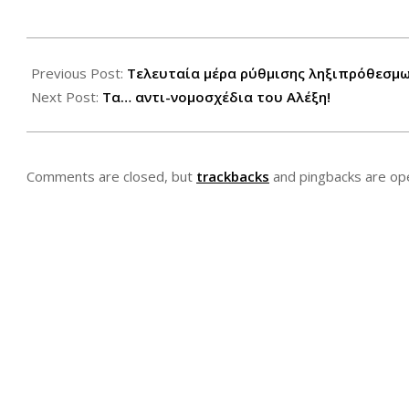
2012-
07-
Previous Post:
Τελευταία μέρα ρύθμισης ληξιπρόθεσμ
31
Next Post:
Τα… αντι-νομοσχέδια του Αλέξη!
Comments are closed, but
trackbacks
and pingbacks are op