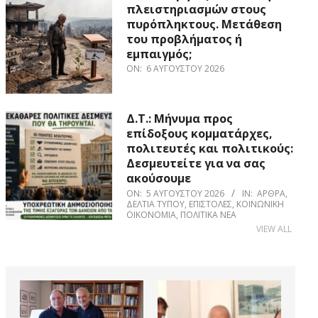
πλειστηριασμών στους
πυρόπληκτους. Μετάθεση
του προβλήματος ή
εμπαιγμός;
ON:
6 ΑΥΓΟΎΣΤΟΥ 2026
Δ.Τ.: Μήνυμα προς
επίδοξους κομματάρχες,
πολιτευτές και πολιτικούς:
Δεσμευτείτε για να σας
ακούσουμε
ON:
5 ΑΥΓΟΎΣΤΟΥ 2026
IN:
ΆΡΘΡΑ
,
ΔΕΛΤΊΑ ΤΎΠΟΥ
,
ΕΠΙΣΤΟΛΈΣ
,
ΚΟΙΝΩΝΙΚΉ
ΟΙΚΟΝΟΜΊΑ
,
ΠΟΛΙΤΙΚΆ ΝΈΑ
VIEW ALL