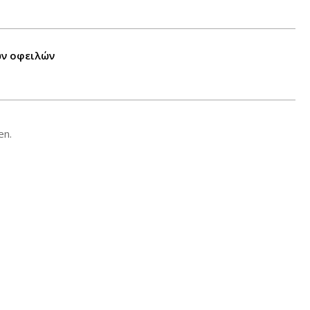
ων οφειλών
en.