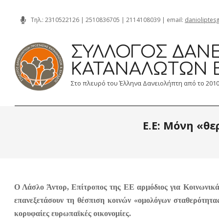
Skip
Τηλ.:
2310522126
|
2510836705
|
2114108039
| email:
danioliptes
to
content
ΣΎΛΛΟΓΟΣ ΔΑΝΕ
ΚΑΤΑΝΑΛΩΤΏΝ 
Στο πλευρό του Έλληνα Δανειολήπτη από το 201
Ε.Ε: Μόνη «θ
Ο Λάσλο Άντορ, Επίτροπος της ΕΕ αρμόδιος για Κοινωνικ
επανεξετάσουν τη θέσπιση κοινών «ομολόγων σταθερότητας
κορυφαίες ευρωπαϊκές οικονομίες.