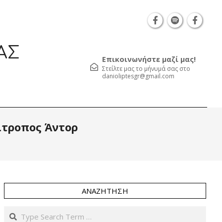
Θεσσαλονίκη Καρατάσου 7, TK 54626 τηλ.: 231 0
ΑΣ
Επικοινωνήστε μαζί μας!
Στείλτε μας το μήνυμά σας στο
danioliptesgr@gmail.com
Prim
ίτροπος Άντορ
Navi
Men
ΑΝΑΖΉΤΗΣΗ
Search