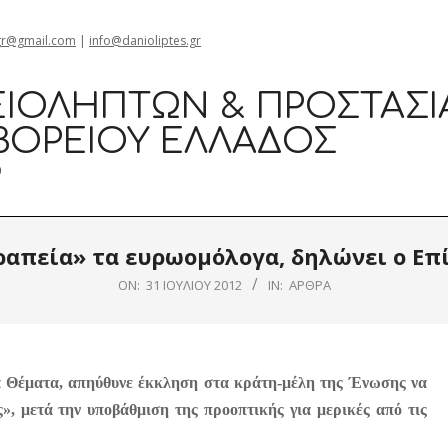
gr@gmail.com
|
info@danioliptes.gr
ΙΟΛΗΠΤΏΝ & ΠΡΟΣΤΑΣΊ
ΒΟΡΕΊΟΥ ΕΛΛΆΔΟΣ
0
εραπεία» τα ευρωομόλογα, δηλώνει ο Επ
ON:
31 ΙΟΥΛΊΟΥ 2012
IN:
ΆΡΘΡΑ
ά Θέματα, απηύθυνε έκκληση στα κράτη-μέλη της Ένωσης να
», μετά την υποβάθμιση της προοπτικής για μερικές από τις