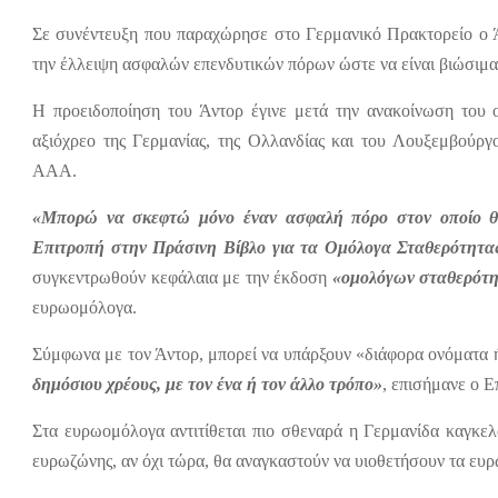
Σε συνέντευξη που παραχώρησε στο Γερμανικό Πρακτορείο ο Ά
την έλλειψη ασφαλών επενδυτικών πόρων ώστε να είναι βιώσιμα
Η προειδοποίηση του Άντορ έγινε μετά την ανακοίνωση του ο
αξιόχρεο της Γερμανίας, της Ολλανδίας και του Λουξεμβούρ
AAA.
«Μπορώ να σκεφτώ μόνο έναν ασφαλή πόρο στον οποίο θα
Επιτροπή στην Πράσινη Βίβλο για τα Ομόλογα Σταθερότητα
συγκεντρωθούν κεφάλαια με την έκδοση
«ομολόγων σταθερότ
ευρωομόλογα.
Σύμφωνα με τον Άντορ, μπορεί να υπάρξουν «διάφορα ονόματα ή
δημόσιου χρέους, με τον ένα ή τον άλλο τρόπο»
, επισήμανε ο 
Στα ευρωομόλογα αντιτίθεται πιο σθεναρά η Γερμανίδα καγκε
ευρωζώνης, αν όχι τώρα, θα αναγκαστούν να υιοθετήσουν τα ευ