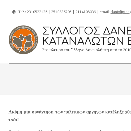
Skip
Τηλ.:
2310522126
|
2510836705
|
2114108039
| email:
danioliptes
to
content
ΣΎΛΛΟΓΟΣ ΔΑΝΕ
ΚΑΤΑΝΑΛΩΤΏΝ 
Στο πλευρό του Έλληνα Δανειολήπτη από το 201
Ακόμη μια συνάντηση των πολιτικών αρχηγών κατέληξε χθες
τσάι!