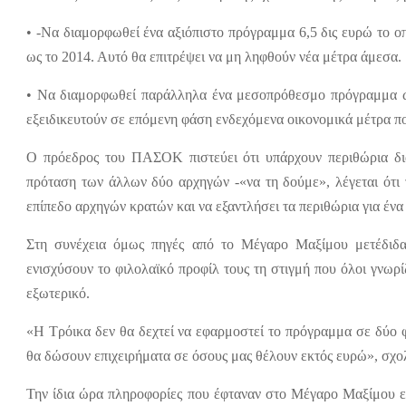
• -Να διαμορφωθεί ένα αξιόπιστο πρόγραμμα 6,5 δις ευρώ το ο
ως το 2014. Αυτό θα επιτρέψει να μη ληφθούν νέα μέτρα άμεσα.
• Να διαμορφωθεί παράλληλα ένα μεσοπρόθεσμο πρόγραμμα ω
εξειδικευτούν σε επόμενη φάση ενδεχόμενα οικονομικά μέτρα που
Ο πρόεδρος του ΠΑΣΟΚ πιστεύει ότι υπάρχουν περιθώρια δι
πρόταση των άλλων δύο αρχηγών -«να τη δούμε», λέγεται ότι το
επίπεδο αρχηγών κρατών και να εξαντλήσει τα περιθώρια για ένα
Στη συνέχεια όμως πηγές από το Μέγαρο Μαξίμου μετέδιδαν 
ενισχύσουν το φιλολαϊκό προφίλ τους τη στιγμή που όλοι γνωρί
εξωτερικό.
«Η Τρόικα δεν θα δεχτεί να εφαρμοστεί το πρόγραμμα σε δύο 
θα δώσουν επιχειρήματα σε όσους μας θέλουν εκτός ευρώ», σχο
Την ίδια ώρα πληροφορίες που έφταναν στο Μέγαρο Μαξίμου επι