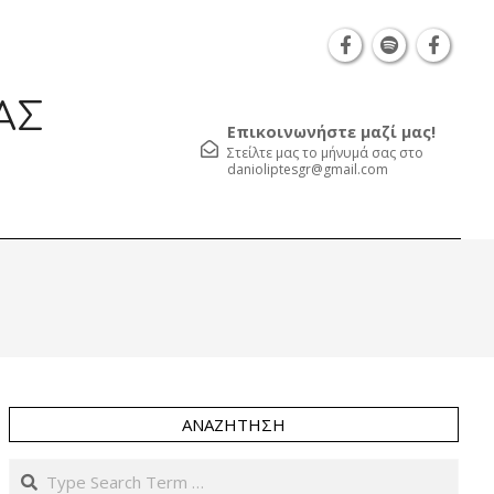
Θεσσαλονίκη Καρατάσου 7, TK 54626 τηλ.: 231 05
ΑΣ
Επικοινωνήστε μαζί μας!
Στείλτε μας το μήνυμά σας στο
danioliptesgr@gmail.com
Prim
Navi
Men
ΑΝΑΖΉΤΗΣΗ
Search