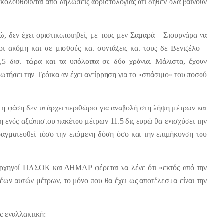
 ακολουθούνται από δηλώσεις αοριστολογίας ότι δήθεν όλα βαίνουν
ώ, δεν έχει οριστικοποιηθεί, με τους μεν Σαμαρά – Στουρνάρα να
ρι ακόμη και σε μισθούς και συντάξεις και τους δε Βενιζέλο –
5 δισ. τώρα και τα υπόλοιπα σε δύο χρόνια. Μάλιστα, έχουν
ωτήσει την Τρόικα αν έχει αντίρρηση για το «σπάσιμο» του ποσού
 τη φάση δεν υπάρχει περιθώριο για αναβολή στη λήψη μέτρων και
η ενός αξιόπιστου πακέτου μέτρων 11,5 δις ευρώ θα ενισχύσει την
πραγματευθεί τόσο την επόμενη δόση όσο και την επιμήκυνση του
ι αρχηγοί ΠΑΣΟΚ και ΔΗΜΑΡ φέρεται να λένε ότι «εκτός από την
νέων αυτών μέτρων, το μόνο που θα έχει ως αποτέλεσμα είναι την
ς εναλλακτική: