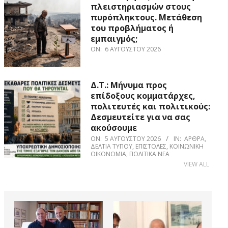
πλειστηριασμών στους
πυρόπληκτους. Μετάθεση
του προβλήματος ή
εμπαιγμός;
ON:
6 ΑΥΓΟΎΣΤΟΥ 2026
Δ.Τ.: Μήνυμα προς
επίδοξους κομματάρχες,
πολιτευτές και πολιτικούς:
Δεσμευτείτε για να σας
ακούσουμε
ON:
5 ΑΥΓΟΎΣΤΟΥ 2026
IN:
ΆΡΘΡΑ
,
ΔΕΛΤΊΑ ΤΎΠΟΥ
,
ΕΠΙΣΤΟΛΈΣ
,
ΚΟΙΝΩΝΙΚΉ
ΟΙΚΟΝΟΜΊΑ
,
ΠΟΛΙΤΙΚΆ ΝΈΑ
VIEW ALL