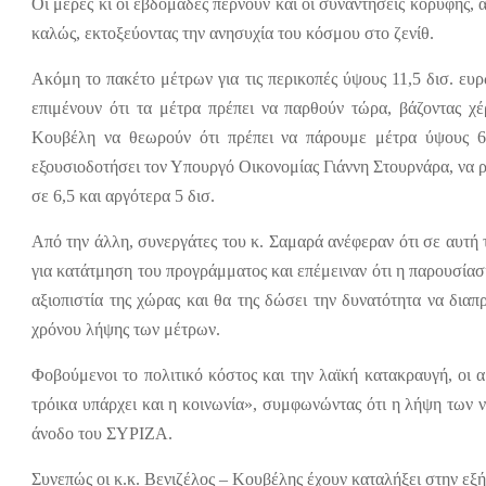
Οι μέρες κι οι εβδομάδες περνούν και οι συναντήσεις κορυφής,
καλώς, εκτοξεύοντας την ανησυχία του κόσμου στο ζενίθ.
Ακόμη το πακέτο μέτρων για τις περικοπές ύψους 11,5 δισ. ευρ
επιμένουν ότι τα μέτρα πρέπει να παρθούν τώρα, βάζοντας χέ
Κουβέλη να θεωρούν ότι πρέπει να πάρουμε μέτρα ύψους 6,
εξουσιοδοτήσει τον Υπουργό Οικονομίας Γιάννη Στουρνάρα, να ρ
σε 6,5 και αργότερα 5 δισ.
Από την άλλη, συνεργάτες του κ. Σαμαρά ανέφεραν ότι σε αυτή
για κατάτμηση του προγράμματος και επέμειναν ότι η παρουσίασ
αξιοπιστία της χώρας και θα της δώσει την δυνατότητα να δια
χρόνου λήψης των μέτρων.
Φοβούμενοι το πολιτικό κόστος και την λαϊκή κατακραυγή, ο
τρόικα υπάρχει και η κοινωνία», συμφωνώντας ότι η λήψη των 
άνοδο του ΣΥΡΙΖΑ.
Συνεπώς οι κ.κ. Βενιζέλος – Κουβέλης έχουν καταλήξει στην εξή