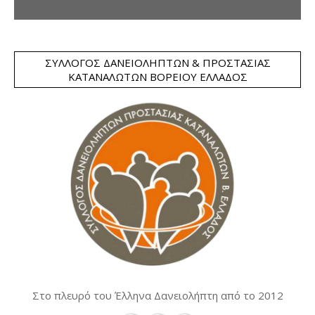
ΣΎΛΛΟΓΟΣ ΔΑΝΕΙΟΛΗΠΤΏΝ & ΠΡΟΣΤΑΣΊΑΣ
ΚΑΤΑΝΑΛΩΤΏΝ ΒΟΡΕΊΟΥ ΕΛΛΆΔΟΣ
Στο πλευρό του Έλληνα Δανειολήπτη από το 2012