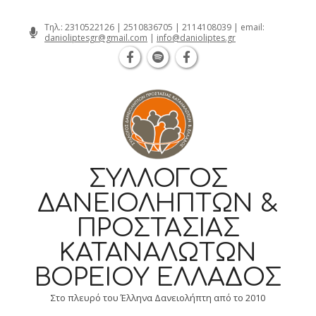
Θεσσαλονίκη Καρατάσου 7, TK 54626
Skip
Τηλ.:
2310522126
|
2510836705
|
2114108039
| email:
danioliptesgr@gmail.com
|
info@danioliptes.gr
to
content
ΣΎΛΛΟΓΟΣ
ΔΑΝΕΙΟΛΗΠΤΏΝ &
ΠΡΟΣΤΑΣΊΑΣ
ΚΑΤΑΝΑΛΩΤΏΝ
ΒΟΡΕΊΟΥ ΕΛΛΆΔΟΣ
Στο πλευρό του Έλληνα Δανειολήπτη από το 2010