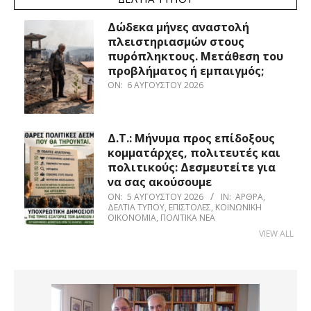
Δώδεκα μήνες αναστολή
πλειστηριασμών στους
πυρόπληκτους. Μετάθεση του
προβλήματος ή εμπαιγμός;
ON:
6 ΑΥΓΟΎΣΤΟΥ 2026
Δ.Τ.: Μήνυμα προς επίδοξους
κομματάρχες, πολιτευτές και
πολιτικούς: Δεσμευτείτε για
να σας ακούσουμε
ON:
5 ΑΥΓΟΎΣΤΟΥ 2026
IN:
ΆΡΘΡΑ
,
ΔΕΛΤΊΑ ΤΎΠΟΥ
,
ΕΠΙΣΤΟΛΈΣ
,
ΚΟΙΝΩΝΙΚΉ
ΟΙΚΟΝΟΜΊΑ
,
ΠΟΛΙΤΙΚΆ ΝΈΑ
VIEW ALL