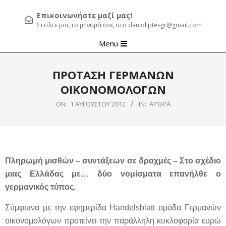
Επικοινωνήστε μαζί μας!
Στείλτε μας το μήνυμά σας στο danioliptesgr@gmail.com
Primary
Menu
Navigation
Menu
ΠΡΟΤΑΣΗ ΓΕΡΜΑΝΩΝ
ΟΙΚΟΝΟΜΟΛΟΓΩΝ
ON:
1 ΑΥΓΟΎΣΤΟΥ 2012
IN:
ΆΡΘΡΑ
Πληρωμή μισθών – συντάξεων σε δραχμές – Στο σχέδιο
μιας Ελλάδας με… δύο νομίσματα επανήλθε ο
γερμανικός τύπος.
Σύμφωνα με την εφημερίδα Handelsblatt ομάδα Γερμανών
οικονομολόγων προτείνει την παράλληλη κυκλοφορία ευρώ