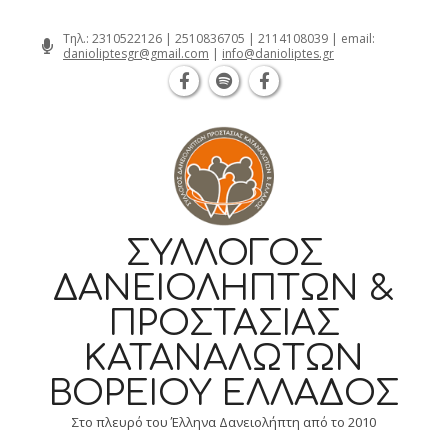
Θεσσαλονίκη Καρατάσου 7, TK 54626 
Skip
Τηλ.:
2310522126
|
2510836705
|
2114108039
| email:
danioliptesgr@gmail.com
|
info@danioliptes.gr
to
content
ΣΎΛΛΟΓΟΣ
ΔΑΝΕΙΟΛΗΠΤΏΝ &
ΠΡΟΣΤΑΣΊΑΣ
ΚΑΤΑΝΑΛΩΤΏΝ
ΒΟΡΕΊΟΥ ΕΛΛΆΔΟΣ
Στο πλευρό του Έλληνα Δανειολήπτη από το 2010