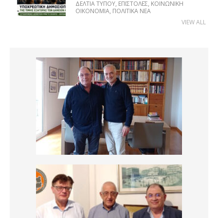
ΔΕΛΤΊΑ ΤΎΠΟΥ
,
ΕΠΙΣΤΟΛΈΣ
,
ΚΟΙΝΩΝΙΚΉ
ΟΙΚΟΝΟΜΊΑ
,
ΠΟΛΙΤΙΚΆ ΝΈΑ
VIEW ALL