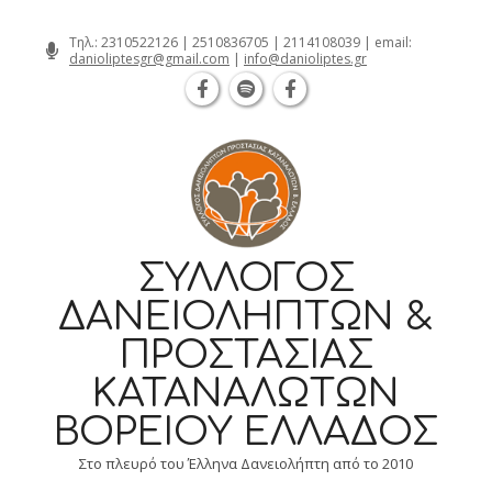
Θεσσαλονίκη Καρατάσου 7, TK 54626 
Skip
Τηλ.:
2310522126
|
2510836705
|
2114108039
| email:
danioliptesgr@gmail.com
|
info@danioliptes.gr
to
content
ΣΎΛΛΟΓΟΣ
ΔΑΝΕΙΟΛΗΠΤΏΝ &
ΠΡΟΣΤΑΣΊΑΣ
ΚΑΤΑΝΑΛΩΤΏΝ
ΒΟΡΕΊΟΥ ΕΛΛΆΔΟΣ
Στο πλευρό του Έλληνα Δανειολήπτη από το 2010