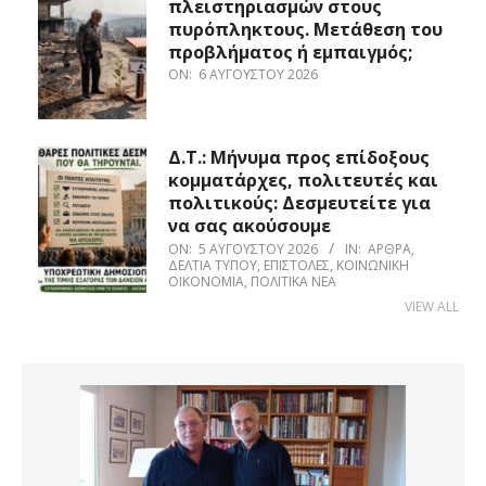
πλειστηριασμών στους
πυρόπληκτους. Μετάθεση του
προβλήματος ή εμπαιγμός;
ON:
6 ΑΥΓΟΎΣΤΟΥ 2026
Δ.Τ.: Μήνυμα προς επίδοξους
κομματάρχες, πολιτευτές και
πολιτικούς: Δεσμευτείτε για
να σας ακούσουμε
ON:
5 ΑΥΓΟΎΣΤΟΥ 2026
IN:
ΆΡΘΡΑ
,
ΔΕΛΤΊΑ ΤΎΠΟΥ
,
ΕΠΙΣΤΟΛΈΣ
,
ΚΟΙΝΩΝΙΚΉ
ΟΙΚΟΝΟΜΊΑ
,
ΠΟΛΙΤΙΚΆ ΝΈΑ
VIEW ALL