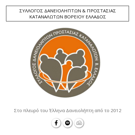
ΣΎΛΛΟΓΟΣ ΔΑΝΕΙΟΛΗΠΤΏΝ & ΠΡΟΣΤΑΣΊΑΣ
ΚΑΤΑΝΑΛΩΤΏΝ ΒΟΡΕΊΟΥ ΕΛΛΆΔΟΣ
Στο πλευρό του Έλληνα Δανειολήπτη από το 2012