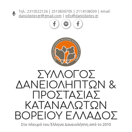
Θεσσαλονίκη Καρατάσου 7, TK 54626 τη
Skip
Τηλ.:
2310522126
|
2510836705
|
2114108039
| email:
danioliptesgr@gmail.com
|
info@danioliptes.gr
to
content
ΣΎΛΛΟΓΟΣ
ΔΑΝΕΙΟΛΗΠΤΏΝ &
ΠΡΟΣΤΑΣΊΑΣ
ΚΑΤΑΝΑΛΩΤΏΝ
ΒΟΡΕΊΟΥ ΕΛΛΆΔΟΣ
Στο πλευρό του Έλληνα Δανειολήπτη από το 2010