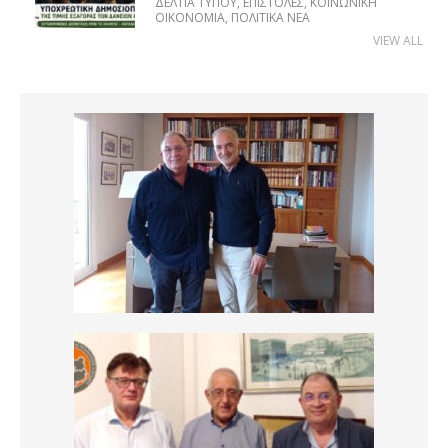
ΔΕΛΤΊΑ ΤΎΠΟΥ
,
ΕΠΙΣΤΟΛΈΣ
,
ΚΟΙΝΩΝΙΚΉ
ΟΙΚΟΝΟΜΊΑ
,
ΠΟΛΙΤΙΚΆ ΝΈΑ
VIEW ALL