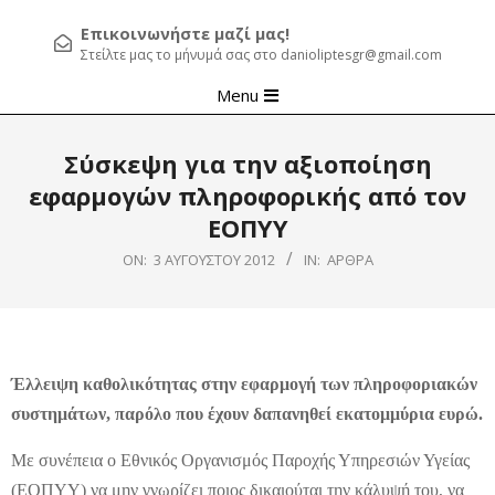
Επικοινωνήστε μαζί μας!
Στείλτε μας το μήνυμά σας στο danioliptesgr@gmail.com
Primary
Menu
Navigation
Menu
Σύσκεψη για την αξιοποίηση
εφαρμογών πληροφορικής από τον
ΕΟΠΥΥ
ON:
3 ΑΥΓΟΎΣΤΟΥ 2012
IN:
ΆΡΘΡΑ
Έλλειψη καθολικότητας στην εφαρμογή των πληροφοριακών
συστημάτων, παρόλο που έχουν δαπανηθεί εκατομμύρια ευρώ.
Με συνέπεια ο Εθνικός Οργανισμός Παροχής Υπηρεσιών Υγείας
(ΕΟΠΥΥ) να μην γνωρίζει ποιος δικαιούται την κάλυψή του, να