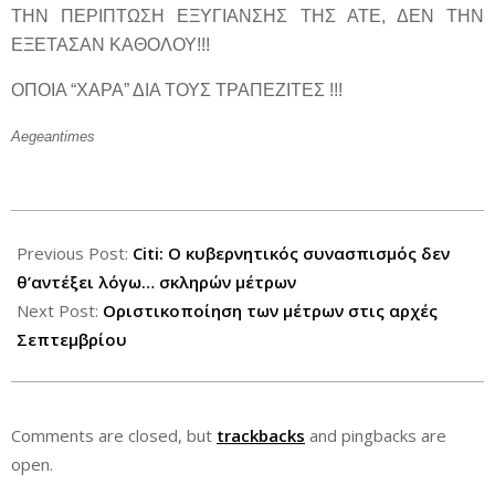
ΤΗΝ ΠΕΡΙΠΤΩΣΗ ΕΞΥΓΙΑΝΣΗΣ ΤΗΣ ΑΤΕ, ΔΕΝ ΤΗΝ
ΕΞΕΤΑΣΑΝ ΚΑΘΟΛΟΥ!!!
ΟΠΟΙΑ “ΧΑΡΑ” ΔΙΑ ΤΟΥΣ ΤΡΑΠΕΖΙΤΕΣ !!!
Aegeantimes
2012-
08-
Previous Post:
Citi: Ο κυβερνητικός συνασπισμός δεν
04
θ’αντέξει λόγω… σκληρών μέτρων
Next Post:
Οριστικοποίηση των μέτρων στις αρχές
Σεπτεμβρίου
Comments are closed, but
trackbacks
and pingbacks are
open.