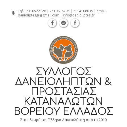
Θεσσαλονίκη Καρατάσου 7, TK 54626 τηλ.
Skip
Τηλ.:
2310522126
|
2510836705
|
2114108039
| email:
danioliptesgr@gmail.com
|
info@danioliptes.gr
to
content
ΣΎΛΛΟΓΟΣ
ΔΑΝΕΙΟΛΗΠΤΏΝ &
ΠΡΟΣΤΑΣΊΑΣ
ΚΑΤΑΝΑΛΩΤΏΝ
ΒΟΡΕΊΟΥ ΕΛΛΆΔΟΣ
Στο πλευρό του Έλληνα Δανειολήπτη από το 2010