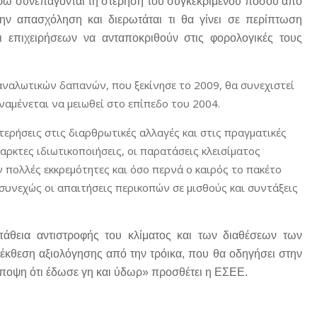
 ευρώ συνεπάγονται τη στέρηση του συγκεκριμένου ποσού από
ην απασχόληση και διερωτάται τι θα γίνει σε περίπτωση
 επιχειρήσεων να ανταποκριθούν στις φορολογικές τους
αναλωτικών δαπανών, που ξεκίνησε το 2009, θα συνεχιστεί
αναμένεται να μειωθεί στο επίπεδο του 2004.
ερήσεις στις διαρθρωτικές αλλαγές και στις πραγματικές
παρκτες ιδιωτικοποιήσεις, οι παρατάσεις κλεισίματος
πολλές εκκρεμότητες και όσο περνά ο καιρός το πακέτο
συνεχώς οι απαιτήσεις περικοπών σε μισθούς και συντάξεις
πάθεια αντιστροφής του κλίματος και των διαθέσεων των
 έκθεση αξιολόγησης από την τρόικα, που θα οδηγήσει στην
ποψη ότι έδωσε γη και ύδωρ» προσθέτει η ΕΣΕΕ.