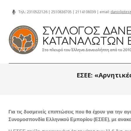
Skip
Τηλ.:
2310522126
|
2510836705
|
2114108039
| email:
danioliptes
to
content
ΣΎΛΛΟΓΟΣ ΔΑΝΕ
ΚΑΤΑΝΑΛΩΤΏΝ 
Στο πλευρό του Έλληνα Δανειολήπτη από το 201
ΕΣΕΕ: «Αρνητικέ
Για τις δυσμενείς επιπτώσεις που θα έχουν για την αγ
Συνομοσπονδία Ελληνικού Εμπορίου (ΕΣΕΕ), με ανακο