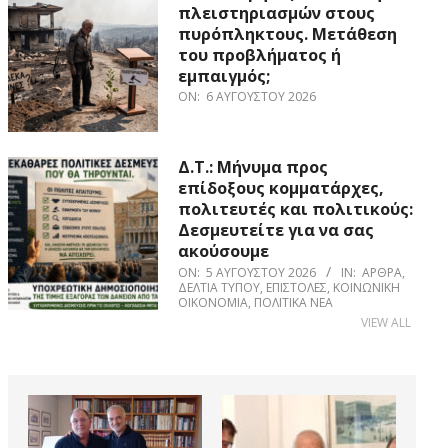
πλειστηριασμών στους
πυρόπληκτους. Μετάθεση
του προβλήματος ή
εμπαιγμός;
ON:
6 ΑΥΓΟΎΣΤΟΥ 2026
Δ.Τ.: Μήνυμα προς
επίδοξους κομματάρχες,
πολιτευτές και πολιτικούς:
Δεσμευτείτε για να σας
ακούσουμε
ON:
5 ΑΥΓΟΎΣΤΟΥ 2026
IN:
ΆΡΘΡΑ
,
ΔΕΛΤΊΑ ΤΎΠΟΥ
,
ΕΠΙΣΤΟΛΈΣ
,
ΚΟΙΝΩΝΙΚΉ
ΟΙΚΟΝΟΜΊΑ
,
ΠΟΛΙΤΙΚΆ ΝΈΑ
VIEW ALL