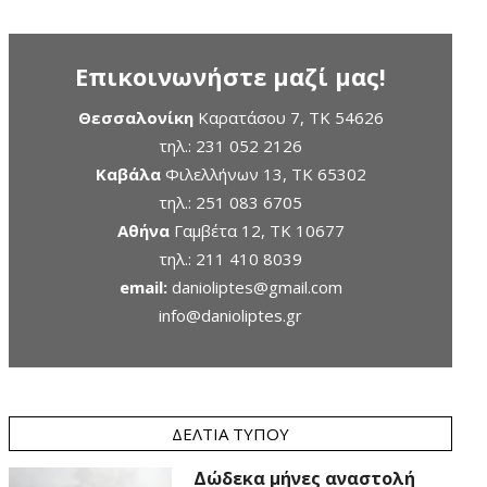
Επικοινωνήστε μαζί μας!
Θεσσαλονίκη
Καρατάσου 7, TK 54626
τηλ.:
231 052 2126
Καβάλα
Φιλελλήνων 13, ΤΚ 65302
τηλ.:
251 083 6705
Αθήνα
Γαμβέτα 12, ΤΚ 10677
τηλ.:
211 410 8039
email:
danioliptes@gmail.com
info@danioliptes.gr
ΔΕΛΤΊΑ ΤΎΠΟΥ
Δώδεκα μήνες αναστολή