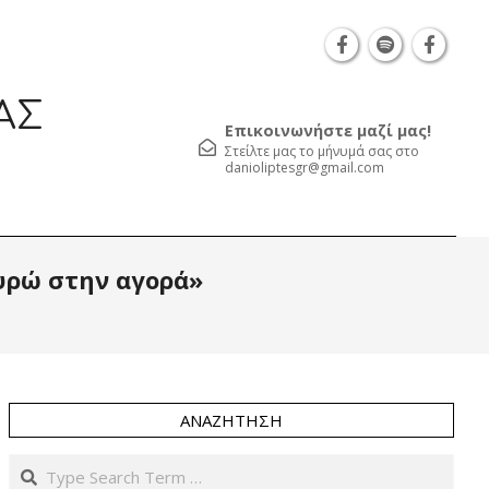
Θεσσαλονίκη Καρατάσου 7, TK 54626 τηλ.: 231 0
ΑΣ
Επικοινωνήστε μαζί μας!
Στείλτε μας το μήνυμά σας στο
danioliptesgr@gmail.com
Prim
ευρώ στην αγορά»
Navi
Men
ΑΝΑΖΉΤΗΣΗ
Search