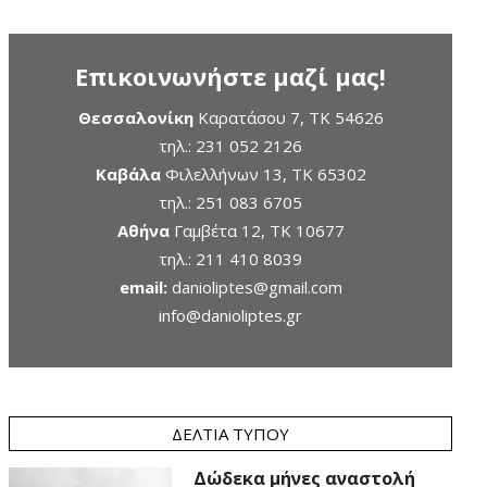
Επικοινωνήστε μαζί μας!
Θεσσαλονίκη
Καρατάσου 7, TK 54626
τηλ.:
231 052 2126
Καβάλα
Φιλελλήνων 13, ΤΚ 65302
τηλ.:
251 083 6705
Αθήνα
Γαμβέτα 12, ΤΚ 10677
τηλ.:
211 410 8039
email:
danioliptes@gmail.com
info@danioliptes.gr
ΔΕΛΤΊΑ ΤΎΠΟΥ
Δώδεκα μήνες αναστολή