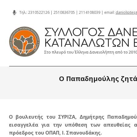
Skip
Τηλ.:
2310522126
|
2510836705
|
2114108039
| email:
danioliptes
to
content
ΣΎΛΛΟΓΟΣ ΔΑΝΕ
ΚΑΤΑΝΑΛΩΤΏΝ 
Στο πλευρό του Έλληνα Δανειολήπτη από το 201
Ο Παπαδημούλης ζητά
Ο βουλευτής του ΣΥΡΙΖΑ, Δημήτρης Παπαδημού
εισαγγελέα για την υπόθεση των απευθείας 
πρόεδρος του ΟΠΑΠ, Ι. Σπανουδάκης.