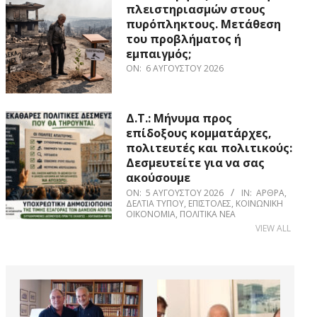
πλειστηριασμών στους
πυρόπληκτους. Μετάθεση
του προβλήματος ή
εμπαιγμός;
ON:
6 ΑΥΓΟΎΣΤΟΥ 2026
Δ.Τ.: Μήνυμα προς
επίδοξους κομματάρχες,
πολιτευτές και πολιτικούς:
Δεσμευτείτε για να σας
ακούσουμε
ON:
5 ΑΥΓΟΎΣΤΟΥ 2026
IN:
ΆΡΘΡΑ
,
ΔΕΛΤΊΑ ΤΎΠΟΥ
,
ΕΠΙΣΤΟΛΈΣ
,
ΚΟΙΝΩΝΙΚΉ
ΟΙΚΟΝΟΜΊΑ
,
ΠΟΛΙΤΙΚΆ ΝΈΑ
VIEW ALL