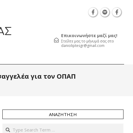
Θεσσαλονίκη Καρατάσου 7, TK 54626 τηλ.: 231 05
ΑΣ
Επικοινωνήστε μαζί μας!
Στείλτε μας το μήνυμά σας στο
danioliptesgr@gmail.com
Prim
αγγελέα για τον ΟΠΑΠ
Navi
Men
ΑΝΑΖΉΤΗΣΗ
Search