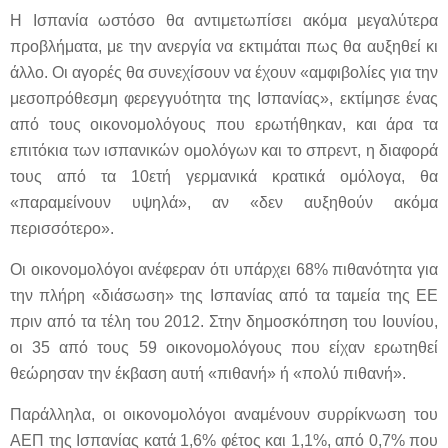
Η Ισπανία ωστόσο θα αντιμετωπίσει ακόμα μεγαλύτερα
προβλήματα, με την ανεργία να εκτιμάται πως θα αυξηθεί κι
άλλο. Οι αγορές θα συνεχίσουν να έχουν «αμφιβολίες για την
μεσοπρόθεσμη φερεγγυότητα της Ισπανίας», εκτίμησε ένας
από τους οικονομολόγους που ερωτήθηκαν, και άρα τα
επιτόκια των ισπανικών ομολόγων και το σπρεντ, η διαφορά
τους από τα 10ετή γερμανικά κρατικά ομόλογα, θα
«παραμείνουν υψηλά», αν «δεν αυξηθούν ακόμα
περισσότερο».
Οι οικονομολόγοι ανέφεραν ότι υπάρχει 68% πιθανότητα για
την πλήρη «διάσωση» της Ισπανίας από τα ταμεία της ΕΕ
πριν από τα τέλη του 2012. Στην δημοσκόπηση του Ιουνίου,
οι 35 από τους 59 οικονομολόγους που είχαν ερωτηθεί
θεώρησαν την έκβαση αυτή «πιθανή» ή «πολύ πιθανή».
Παράλληλα, οι οικονομολόγοι αναμένουν συρρίκνωση του
ΑΕΠ της Ισπανίας κατά 1,6% φέτος και 1,1%, από 0,7% που