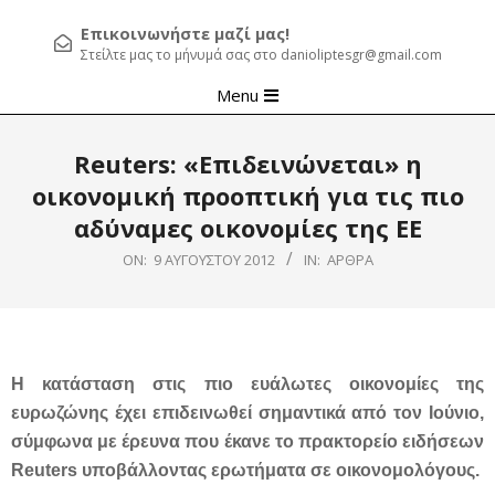
Επικοινωνήστε μαζί μας!
Στείλτε μας το μήνυμά σας στο danioliptesgr@gmail.com
Primary
Menu
Navigation
Menu
Reuters: «Επιδεινώνεται» η
οικονομική προοπτική για τις πιο
αδύναμες οικονομίες της ΕΕ
ON:
9 ΑΥΓΟΎΣΤΟΥ 2012
IN:
ΆΡΘΡΑ
Η κατάσταση στις πιο ευάλωτες οικονομίες της
ευρωζώνης έχει επιδεινωθεί σημαντικά από τον Ιούνιο,
σύμφωνα με έρευνα που έκανε το πρακτορείο ειδήσεων
Reuters υποβάλλοντας ερωτήματα σε οικονομολόγους.