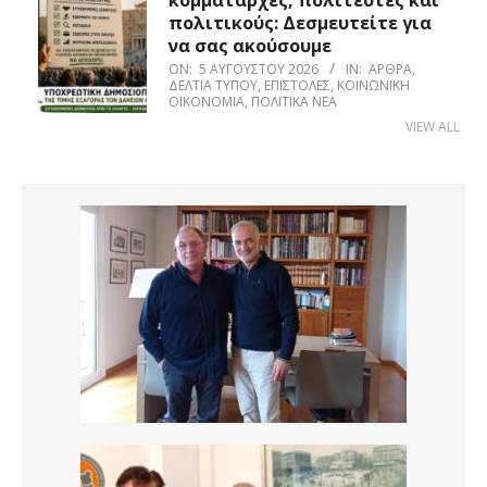
κομματάρχες, πολιτευτές και
πολιτικούς: Δεσμευτείτε για
να σας ακούσουμε
ON:
5 ΑΥΓΟΎΣΤΟΥ 2026
IN:
ΆΡΘΡΑ
,
ΔΕΛΤΊΑ ΤΎΠΟΥ
,
ΕΠΙΣΤΟΛΈΣ
,
ΚΟΙΝΩΝΙΚΉ
ΟΙΚΟΝΟΜΊΑ
,
ΠΟΛΙΤΙΚΆ ΝΈΑ
VIEW ALL