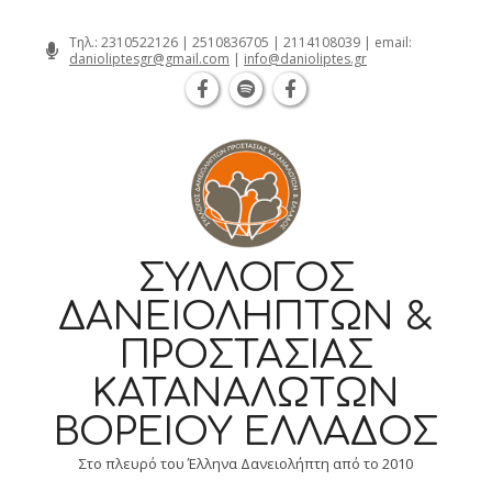
Θεσσαλονίκη Καρατάσου 7, TK 54626 τ
Skip
Τηλ.:
2310522126
|
2510836705
|
2114108039
| email:
danioliptesgr@gmail.com
|
info@danioliptes.gr
to
content
ΣΎΛΛΟΓΟΣ
ΔΑΝΕΙΟΛΗΠΤΏΝ &
ΠΡΟΣΤΑΣΊΑΣ
ΚΑΤΑΝΑΛΩΤΏΝ
ΒΟΡΕΊΟΥ ΕΛΛΆΔΟΣ
Στο πλευρό του Έλληνα Δανειολήπτη από το 2010