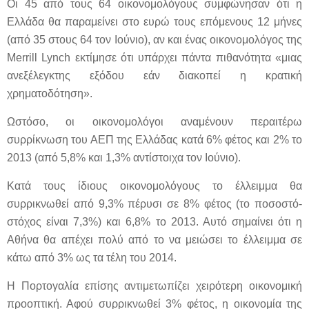
Οι 45 από τους 64 οικονομολόγους συμφώνησαν ότι η
Ελλάδα θα παραμείνει στο ευρώ τους επόμενους 12 μήνες
(από 35 στους 64 τον Ιούνιο), αν και ένας οικονομολόγος της
Merrill Lynch εκτίμησε ότι υπάρχει πάντα πιθανότητα «μιας
ανεξέλεγκτης εξόδου εάν διακοπεί η κρατική
χρηματοδότηση».
Ωστόσο, οι οικονομολόγοι αναμένουν περαιτέρω
συρρίκνωση του ΑΕΠ της Ελλάδας κατά 6% φέτος και 2% το
2013 (από 5,8% και 1,3% αντίστοιχα τον Ιούνιο).
Κατά τους ίδιους οικονομολόγους το έλλειμμα θα
συρρικνωθεί από 9,3% πέρυσι σε 8% φέτος (το ποσοστό-
στόχος είναι 7,3%) και 6,8% το 2013. Αυτό σημαίνει ότι η
Αθήνα θα απέχει πολύ από το να μειώσει το έλλειμμα σε
κάτω από 3% ως τα τέλη του 2014.
Η Πορτογαλία επίσης αντιμετωπίζει χειρότερη οικονομική
προοπτική. Αφού συρρικνωθεί 3% φέτος, η οικονομία της