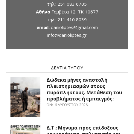
τηλ.:
251 083 6705
Αθήνα
Γαμβέτα 12, ΤΚ 10677
τηλ.:
211 410 8039
email:
danioliptes@gmail.com
info@danioliptes.gr
ΔΕΛΤΊΑ ΤΎΠΟΥ
Δώδεκα μήνες αναστολή
πλειστηριασμών στους
πυρόπληκτους. Μετάθεση του
προβλήματος ή εμπαιγμός;
ON:
6 ΑΥΓΟΎΣΤΟΥ 2026
Δ.Τ.: Μήνυμα προς επίδοξους