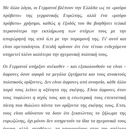
Με άλλα λόγια, οι Γερμανοί βλέπουν την Ελλάδα ως το «μαύρο
πρόβατο» της γερμανικής Ευρώπης, αλλά ένα «μαύρο
πρόβατο» χρήσιμο, καθώς η έξοδός του θα βοηθήσει τελικά
περισσότερο την εκπλήρωση των στόχων τους με την
αποχώρησή της από ό,τι με την παραμονή της. Γι’ αυτό και
είναι αμετακίνητοι. Επειδή κρίνουν ότι ένα τέτοιο ενδεχόμενο
υπηρετεί πλέον καλύτερα την ηγεμονική πολιτική τους.
Οι Γερμανοί υπήρξαν ανέκαθεν – και εξακολουθούν να είναι –
άφρονες όσον αφορά τα μεγάλα ζητήματα και τους ανοικτούς
πολιτικούς ορίζοντες. Δεν είναι άφρονες από ανοησία, κάθε άλλο
παρά τους λείπει η οξύτητα της σκέψης. Είναι άφρονες όταν
τους τυφλώνει η ισχύς τους και η εσωτερική τους επεκτατική
πίεση που θολώνει πάντα τον ορίζοντα της σκέψης τους. Ετσι,
τους είναι αδύνατον να δουν ότι ξεκινώντας το ξήλωμα της
ευρωζώνης, όχι μόνον δεν υπηρετούν τα ίδια τα ηγεμονικά τους
όνειρα, αλλά, αντιθέτως, τα υπονομεύουν στον πιο απόλυτο