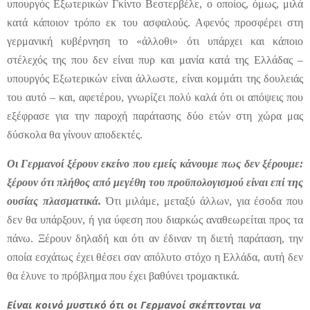
υπουργός Εξωτερικών Γκίντο Βεστερβέλε, ο οποίος, όμως, μιλά
κατά κάποιον τρόπο εκ του ασφαλούς. Αφενός προσφέρει στη
γερμανική κυβέρνηση το «άλλοθι» ότι υπάρχει και κάποιο
στέλεχός της που δεν είναι πυρ και μανία κατά της Ελλάδας –
υπουργός Εξωτερικών είναι άλλωστε, είναι κομμάτι της δουλειάς
του αυτό – και, αφετέρου, γνωρίζει πολύ καλά ότι οι απόψεις που
εξέφρασε για την παροχή παράτασης δύο ετών στη χώρα μας
δύσκολα θα γίνουν αποδεκτές.
Οι Γερμανοί ξέρουν εκείνο που εμείς κάνουμε πως δεν ξέρουμε:
ξέρουν ότι πλήθος από μεγέθη του προϋπολογισμού είναι επί της
ουσίας πλασματικά.
Ότι μιλάμε, μεταξύ άλλων, για έσοδα που
δεν θα υπάρξουν, ή για ύφεση που διαρκώς αναθεωρείται προς τα
πάνω. Ξέρουν δηλαδή και ότι αν έδιναν τη διετή παράταση, την
οποία εσχάτως έχει θέσει σαν απόλυτο στόχο η Ελλάδα, αυτή δεν
θα έλυνε το πρόβλημα που έχει βαθύνει τρομακτικά.
Είναι κοινό μυστικό ότι οι Γερμανοί σκέπτονται να