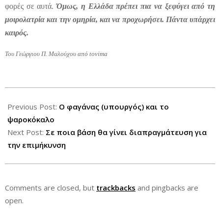
φορές σε αυτά.
Όμως, η Ελλάδα πρέπει πια να ξεφύγει από τη
μοιρολατρία και την ομηρία, και να προχωρήσει. Πάντα υπάρχει
καιρός.
Του Γεώργιου Π. Μαλούχου από tovima
2012-
08-
Previous Post:
Ο φαγάνας (υπουργός) και το
16
ψαροκόκαλο
Next Post:
Σε ποια βάση θα γίνει διαπραγμάτευση για
την επιμήκυνση
Comments are closed, but
trackbacks
and pingbacks are
open.