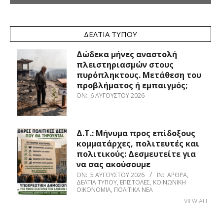
ΔΕΛΤΊΑ ΤΎΠΟΥ
Δώδεκα μήνες αναστολή
πλειστηριασμών στους
πυρόπληκτους. Μετάθεση του
προβλήματος ή εμπαιγμός;
ON:
6 ΑΥΓΟΎΣΤΟΥ 2026
Δ.Τ.: Μήνυμα προς επίδοξους
κομματάρχες, πολιτευτές και
πολιτικούς: Δεσμευτείτε για
να σας ακούσουμε
ON:
5 ΑΥΓΟΎΣΤΟΥ 2026
IN:
ΆΡΘΡΑ
,
ΔΕΛΤΊΑ ΤΎΠΟΥ
,
ΕΠΙΣΤΟΛΈΣ
,
ΚΟΙΝΩΝΙΚΉ
ΟΙΚΟΝΟΜΊΑ
,
ΠΟΛΙΤΙΚΆ ΝΈΑ
VIEW ALL