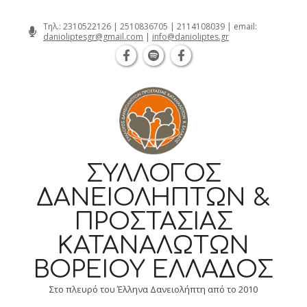
Θεσσαλονίκη Καρατάσου 7, TK 54626 τη
Skip
Τηλ.:
2310522126
|
2510836705
|
2114108039
| email:
danioliptesgr@gmail.com
|
info@danioliptes.gr
to
content
ΣΎΛΛΟΓΟΣ
ΔΑΝΕΙΟΛΗΠΤΏΝ &
ΠΡΟΣΤΑΣΊΑΣ
ΚΑΤΑΝΑΛΩΤΏΝ
ΒΟΡΕΊΟΥ ΕΛΛΆΔΟΣ
Στο πλευρό του Έλληνα Δανειολήπτη από το 2010