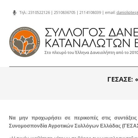
Skip
Τηλ.:
2310522126
|
2510836705
|
2114108039
| email:
danioliptes
to
content
ΣΎΛΛΟΓΟΣ ΔΑΝΕ
ΚΑΤΑΝΑΛΩΤΏΝ 
Στο πλευρό του Έλληνα Δανειολήπτη από το 201
ΓΕΣΑΣΕ:
Να μην προχωρήσει σε περικοπές στις συντάξεις
Συνομοσπονδία Αγροτικών Συλλόγων Ελλάδας (ΓΕΣΑΣ