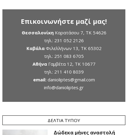
Επικοινωνήστε μαζί μας!
Θεσσαλονίκη
Καρατάσου 7, TK 54626
τηλ.:
231 052 2126
Καβάλα
Φιλελλήνων 13, ΤΚ 65302
τηλ.:
251 083 6705
Αθήνα
Γαμβέτα 12, ΤΚ 10677
τηλ.:
211 410 8039
email:
danioliptes@gmail.com
info@danioliptes.gr
ΔΕΛΤΊΑ ΤΎΠΟΥ
Δώδεκα μήνες αναστολή