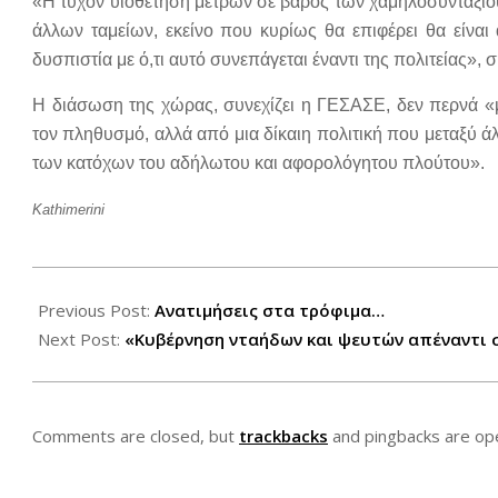
«Η τυχόν υιοθέτηση μέτρων σε βάρος των χαμηλοσυνταξι
άλλων ταμείων, εκείνο που κυρίως θα επιφέρει θα είναι
δυσπιστία με ό,τι αυτό συνεπάγεται έναντι της πολιτείας»
Η διάσωση της χώρας, συνεχίζει η ΓΕΣΑΣΕ, δεν περνά «
τον πληθυσμό, αλλά από μια δίκαιη πολιτική που μεταξύ ά
των κατόχων του αδήλωτου και αφορολόγητου πλούτου».
Kathimerini
2012-
08-
Previous Post:
Ανατιμήσεις στα τρόφιμα…
17
Next Post:
«Κυβέρνηση νταήδων και ψευτών απέναντι 
Comments are closed, but
trackbacks
and pingbacks are op