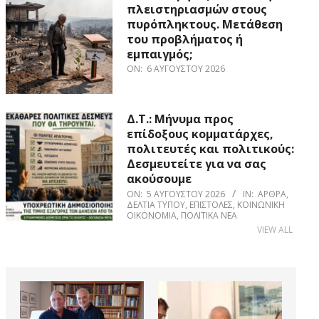
πλειστηριασμών στους
πυρόπληκτους. Μετάθεση
του προβλήματος ή
εμπαιγμός;
ON:
6 ΑΥΓΟΎΣΤΟΥ 2026
Δ.Τ.: Μήνυμα προς
επίδοξους κομματάρχες,
πολιτευτές και πολιτικούς:
Δεσμευτείτε για να σας
ακούσουμε
ON:
5 ΑΥΓΟΎΣΤΟΥ 2026
IN:
ΆΡΘΡΑ
,
ΔΕΛΤΊΑ ΤΎΠΟΥ
,
ΕΠΙΣΤΟΛΈΣ
,
ΚΟΙΝΩΝΙΚΉ
ΟΙΚΟΝΟΜΊΑ
,
ΠΟΛΙΤΙΚΆ ΝΈΑ
VIEW ALL