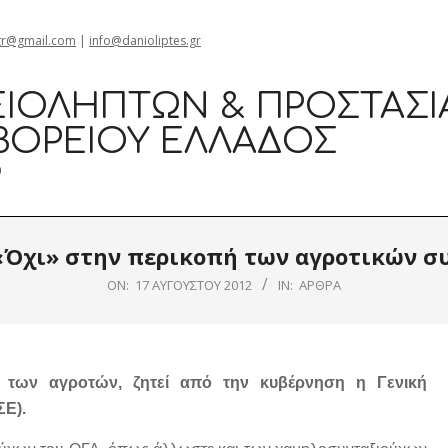
gr@gmail.com
|
info@danioliptes.gr
ΙΟΛΗΠΤΏΝ & ΠΡΟΣΤΑΣΊ
ΒΟΡΕΊΟΥ ΕΛΛΆΔΟΣ
0
 «Όχι» στην περικοπή των αγροτικών σ
ON:
17 ΑΥΓΟΎΣΤΟΥ 2012
IN:
ΆΡΘΡΑ
 των αγροτών, ζητεί από την κυβέρνηση η Γενική
Ε).