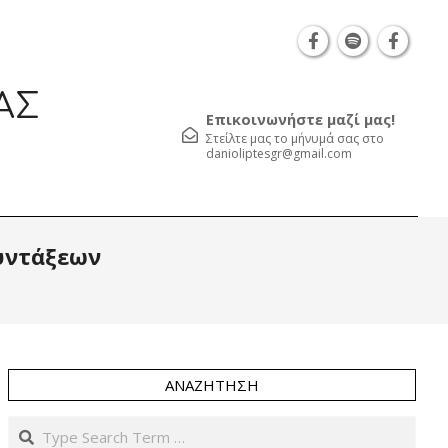
Θεσσαλονίκη Καρατάσου 7, TK 54626 τηλ.: 231 0
ΑΣ
Επικοινωνήστε μαζί μας!
Στείλτε μας το μήνυμά σας στο
danioliptesgr@gmail.com
Prim
υντάξεων
Navi
Men
ΑΝΑΖΉΤΗΣΗ
Search