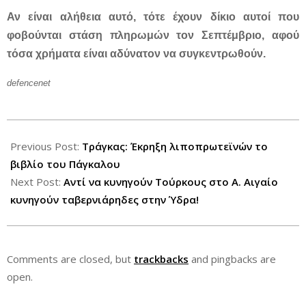
Αν είναι αλήθεια αυτό, τότε έχουν δίκιο αυτοί που
φοβούνται στάση πληρωμών τον Σεπτέμβριο, αφού
τόσα χρήματα είναι αδύνατον να συγκεντρωθούν.
defencenet
2012-
08-
Previous Post:
Τράγκας: Έκρηξη λιποπρωτεϊνών το
18
βιβλίο του Πάγκαλου
Next Post:
Αντί να κυνηγούν Τούρκους στο Α. Αιγαίο
κυνηγούν ταβερνιάρηδες στην Ύδρα!
Comments are closed, but
trackbacks
and pingbacks are
open.