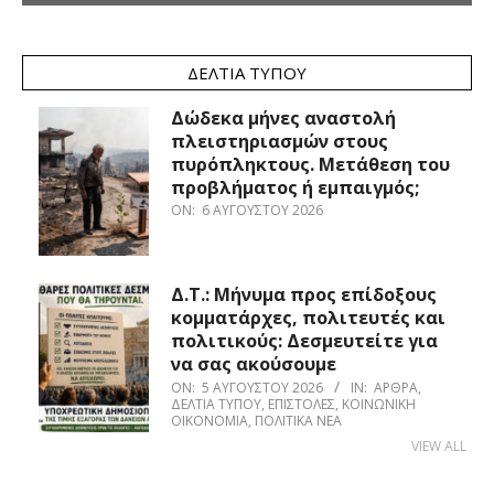
ΔΕΛΤΊΑ ΤΎΠΟΥ
Δώδεκα μήνες αναστολή
πλειστηριασμών στους
πυρόπληκτους. Μετάθεση του
προβλήματος ή εμπαιγμός;
ON:
6 ΑΥΓΟΎΣΤΟΥ 2026
Δ.Τ.: Μήνυμα προς επίδοξους
κομματάρχες, πολιτευτές και
πολιτικούς: Δεσμευτείτε για
να σας ακούσουμε
ON:
5 ΑΥΓΟΎΣΤΟΥ 2026
IN:
ΆΡΘΡΑ
,
ΔΕΛΤΊΑ ΤΎΠΟΥ
,
ΕΠΙΣΤΟΛΈΣ
,
ΚΟΙΝΩΝΙΚΉ
ΟΙΚΟΝΟΜΊΑ
,
ΠΟΛΙΤΙΚΆ ΝΈΑ
VIEW ALL