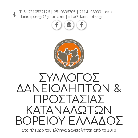
Θεσσαλονίκη Καρατάσου 7, TK 54626 
Skip
Τηλ.:
2310522126
|
2510836705
|
2114108039
| email:
danioliptesgr@gmail.com
|
info@danioliptes.gr
to
content
ΣΎΛΛΟΓΟΣ
ΔΑΝΕΙΟΛΗΠΤΏΝ &
ΠΡΟΣΤΑΣΊΑΣ
ΚΑΤΑΝΑΛΩΤΏΝ
ΒΟΡΕΊΟΥ ΕΛΛΆΔΟΣ
Στο πλευρό του Έλληνα Δανειολήπτη από το 2010