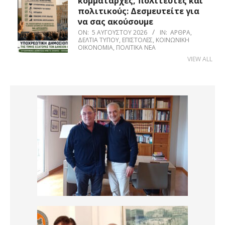
κομματάρχες, πολιτευτές και
πολιτικούς: Δεσμευτείτε για
να σας ακούσουμε
ON:
5 ΑΥΓΟΎΣΤΟΥ 2026
IN:
ΆΡΘΡΑ
,
ΔΕΛΤΊΑ ΤΎΠΟΥ
,
ΕΠΙΣΤΟΛΈΣ
,
ΚΟΙΝΩΝΙΚΉ
ΟΙΚΟΝΟΜΊΑ
,
ΠΟΛΙΤΙΚΆ ΝΈΑ
VIEW ALL