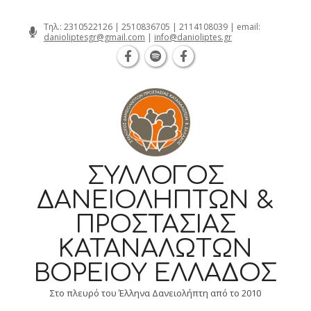
Θεσσαλονίκη Καρατάσου 7, TK 54626 
Skip
Τηλ.:
2310522126
|
2510836705
|
2114108039
| email:
danioliptesgr@gmail.com
|
info@danioliptes.gr
to
content
ΣΎΛΛΟΓΟΣ
ΔΑΝΕΙΟΛΗΠΤΏΝ &
ΠΡΟΣΤΑΣΊΑΣ
ΚΑΤΑΝΑΛΩΤΏΝ
ΒΟΡΕΊΟΥ ΕΛΛΆΔΟΣ
Στο πλευρό του Έλληνα Δανειολήπτη από το 2010