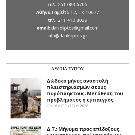
τηλ.:
251 083 6705
Αθήνα
Γαμβέτα 12, ΤΚ 10677
τηλ.:
211 410 8039
email:
danioliptes@gmail.com
info@danioliptes.gr
ΔΕΛΤΊΑ ΤΎΠΟΥ
Δώδεκα μήνες αναστολή
πλειστηριασμών στους
πυρόπληκτους. Μετάθεση του
προβλήματος ή εμπαιγμός;
ON:
6 ΑΥΓΟΎΣΤΟΥ 2026
Δ.Τ.: Μήνυμα προς επίδοξους