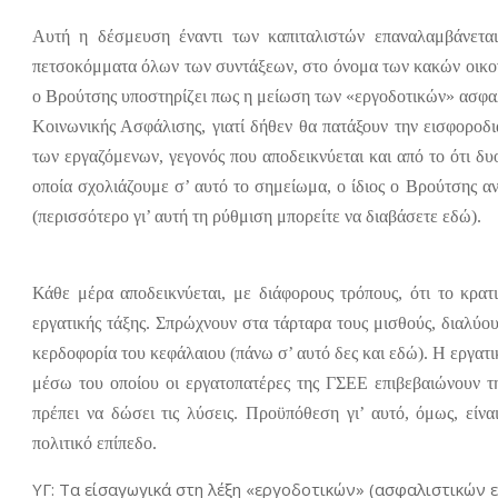
Αυτή η δέσμευση έναντι των καπιταλιστών επαναλαμβάνετα
πετσοκόμματα όλων των συντάξεων, στο όνομα των κακών οικο
ο Βρούτσης υποστηρίζει πως η μείωση των «εργοδοτικών» ασφαλ
Κοινωνικής Ασφάλισης, γιατί δήθεν θα πατάξουν την εισφοροδ
των εργαζόμενων, γεγονός που αποδεικνύεται και από το ότι δυ
οποία σχολιάζουμε σ’ αυτό το σημείωμα, ο ίδιος ο Βρούτσης α
(περισσότερο γι’ αυτή τη ρύθμιση μπορείτε να διαβάσετε εδώ).
Κάθε μέρα αποδεικνύεται, με διάφορους τρόπους, ότι το κρατι
εργατικής τάξης. Σπρώχνουν στα τάρταρα τους μισθούς, διαλύ
κερδοφορία του κεφάλαιου (πάνω σ’ αυτό δες και εδώ). Η εργατικ
μέσω του οποίου οι εργατοπατέρες της ΓΣΕΕ επιβεβαιώνουν τ
πρέπει να δώσει τις λύσεις. Προϋπόθεση γι’ αυτό, όμως, είν
πολιτικό επίπεδο.
ΥΓ: Τα είσαγωγικά στη λέξη «εργοδοτικών» (ασφαλιστικών 