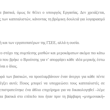
α βασικά, όμως δε θέλει ο υπουργός Εργασίας. Δεν χρειάζεται,
ς των καπιταλιστών, κάνοντας τη βρόμικη δουλειά για λογαριασμό
χή και των εργατοπατέρων της ΓΣΕΕ, αλλά η ουσία.
στόχο της συμπίεσης μισθών και μεροκάματων ακόμα πιο κάτω
α που βρήκε ο Βρούτσης για ν’ απορρίψει κάθε ιδέα μερικής έστω
ναι ο ίδιος.
αφορά των βασικών, να προσλαμβάνουν έναν άνεργο για κάθε πέντε
λέγξει αυτό; Ποιος μπορεί να υποχρεώσει τους καπιταλιστές σε
πιστρατεύτηκε ένα άθλιο επιχείρημα για να δικαιολογηθεί –λέμε
τα βασικά στο επίπεδο που ήταν πριν τη βάρβαρη «μνημονιακή»