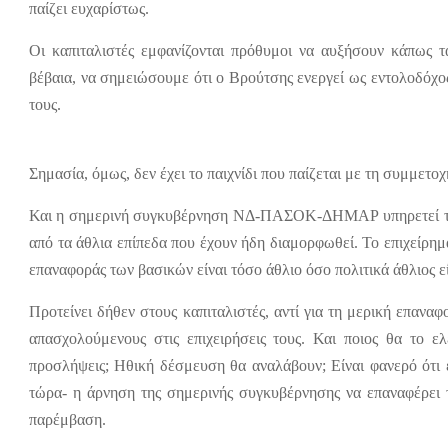
παίζει ευχαρίστως.
Οι καπιταλιστές εμφανίζονται πρόθυμοι να αυξήσουν κάπως τ
βέβαια, να σημειώσουμε ότι ο Βρούτσης ενεργεί ως εντολοδόχο
τους.
Σημασία, όμως, δεν έχει το παιχνίδι που παίζεται με τη συμμετο
Και η σημερινή συγκυβέρνηση ΝΔ-ΠΑΣΟΚ-ΔΗΜΑΡ υπηρετεί το 
από τα άθλια επίπεδα που έχουν ήδη διαμορφωθεί. Το επιχείρημ
επαναφοράς των βασικών είναι τόσο άθλιο όσο πολιτικά άθλιος εί
Προτείνει δήθεν στους καπιταλιστές, αντί για τη μερική επαν
απασχολούμενους στις επιχειρήσεις τους. Και ποιος θα το ε
προσλήψεις; Ηθική δέσμευση θα αναλάβουν; Είναι φανερό ότι ε
τώρα- η άρνηση της σημερινής συγκυβέρνησης να επαναφέρει 
παρέμβαση.