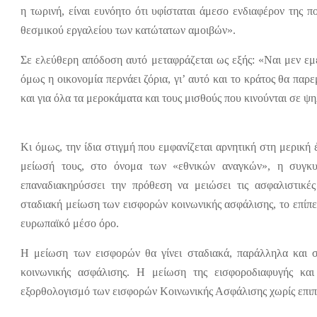
η τωρινή, είναι ευνόητο ότι υφίσταται άμεσο ενδιαφέρον της 
θεσμικού εργαλείου των κατώτατων αμοιβών».
Σε ελεύθερη απόδοση αυτό μεταφράζεται ως εξής: «Ναι μεν ε
όμως η οικονομία περνάει ζόρια, γι’ αυτό και το κράτος θα πα
και για όλα τα μεροκάματα και τους μισθούς που κινούνται σε ψ
Κι όμως, την ίδια στιγμή που εμφανίζεται αρνητική στη μερικ
μείωσή τους, στο όνομα των «εθνικών αναγκών», η συγκυ
επαναδιακηρύσσει την πρόθεση να μειώσει τις ασφαλιστικές
σταδιακή μείωση των εισφορών κοινωνικής ασφάλισης, το επίπ
ευρωπαϊκό μέσο όρο.
Η μείωση των εισφορών θα γίνει σταδιακά, παράλληλα και
κοινωνικής ασφάλισης. Η μείωση της εισφοροδιαφυγής και
εξορθολογισμό των εισφορών Κοινωνικής Ασφάλισης χωρίς επιπ