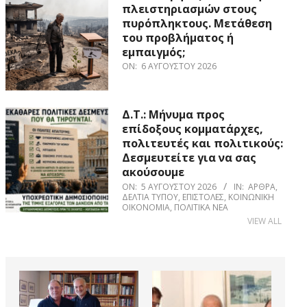
πλειστηριασμών στους
πυρόπληκτους. Μετάθεση
του προβλήματος ή
εμπαιγμός;
ON:
6 ΑΥΓΟΎΣΤΟΥ 2026
Δ.Τ.: Μήνυμα προς
επίδοξους κομματάρχες,
πολιτευτές και πολιτικούς:
Δεσμευτείτε για να σας
ακούσουμε
ON:
5 ΑΥΓΟΎΣΤΟΥ 2026
IN:
ΆΡΘΡΑ
,
ΔΕΛΤΊΑ ΤΎΠΟΥ
,
ΕΠΙΣΤΟΛΈΣ
,
ΚΟΙΝΩΝΙΚΉ
ΟΙΚΟΝΟΜΊΑ
,
ΠΟΛΙΤΙΚΆ ΝΈΑ
VIEW ALL