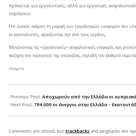
πρόκειται για εργοδοτικές, αλλά για εργατικές ασφαλιστικ
παράγουν.
Ότι λοιπόν παίρνει τη μορφή των εργοδοτικών εισφορών δεν είν
οι καπιταλιστές, αρπάζοντας την από τους εργάτες.
Μειώνοντας τις «εργοδοτικές» ασφαλιστικές εισφορές και χτυπώ
αύξηση του ποσοστού της υπεραξίας, δηλαδή του βαθμού εκμετάλ
eksegersi
2012-
08-
Previous Post:
Αποχωρούν από την Ελλάδα οι κυπριακ
21
Next Post:
794.000 οι άνεργοι στην Ελλάδα – Εκατοντά
Comments are closed, but
trackbacks
and pingbacks are op