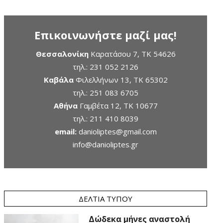
Επικοινωνήστε μαζί μας!
Θεσσαλονίκη
Καρατάσου 7, TK 54626
τηλ.:
231 052 2126
Καβάλα
Φιλελλήνων 13, ΤΚ 65302
τηλ.:
251 083 6705
Αθήνα
Γαμβέτα 12, ΤΚ 10677
τηλ.:
211 410 8039
email:
danioliptes@gmail.com
info@danioliptes.gr
ΔΕΛΤΊΑ ΤΎΠΟΥ
Δώδεκα μήνες αναστολή