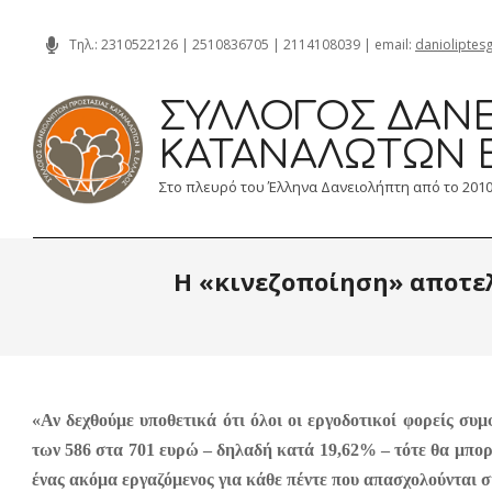
Skip
Τηλ.:
2310522126
|
2510836705
|
2114108039
| email:
danioliptes
to
content
ΣΎΛΛΟΓΟΣ ΔΑΝΕ
ΚΑΤΑΝΑΛΩΤΏΝ 
Στο πλευρό του Έλληνα Δανειολήπτη από το 201
Η «κινεζοποίηση» αποτε
«Αν δεχθούμε υποθετικά ότι όλοι οι εργοδοτικοί φορείς σ
των 586 στα 701 ευρώ – δηλαδή κατά 19,62% – τότε θα μπο
ένας ακόμα εργαζόμενος για κάθε πέντε που απασχολούνται 