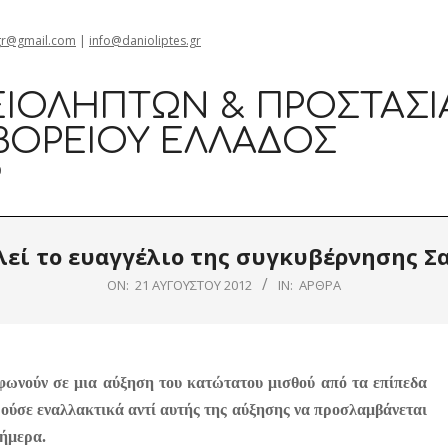
gr@gmail.com
|
info@danioliptes.gr
ΙΟΛΗΠΤΏΝ & ΠΡΟΣΤΑΣΊ
ΒΟΡΕΊΟΥ ΕΛΛΆΔΟΣ
0
λεί το ευαγγέλιο της συγκυβέρνησης Σ
ON:
21 ΑΥΓΟΎΣΤΟΥ 2012
IN:
ΆΡΘΡΑ
υμφωνούν σε μια αύξηση του κατώτατου μισθού από τα επίπεδα
ρούσε εναλλακτικά αντί αυτής της αύξησης να προσλαμβάνεται
σήμερα.