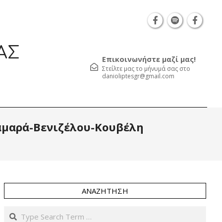
Θεσσαλονίκη Καρατάσου 7, TK 54626 τηλ.: 231 052
ΑΣ
Επικοινωνήστε μαζί μας!
Στείλτε μας το μήνυμά σας στο
danioliptesgr@gmail.com
Prim
αμαρά-Βενιζέλου-Κουβέλη
Navi
Men
ΑΝΑΖΉΤΗΣΗ
Search