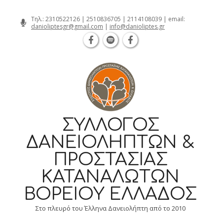
Θεσσαλονίκη Καρατάσου 7, TK 54626 
Skip
Τηλ.:
2310522126
|
2510836705
|
2114108039
| email:
danioliptesgr@gmail.com
|
info@danioliptes.gr
to
content
ΣΎΛΛΟΓΟΣ
ΔΑΝΕΙΟΛΗΠΤΏΝ &
ΠΡΟΣΤΑΣΊΑΣ
ΚΑΤΑΝΑΛΩΤΏΝ
ΒΟΡΕΊΟΥ ΕΛΛΆΔΟΣ
Στο πλευρό του Έλληνα Δανειολήπτη από το 2010