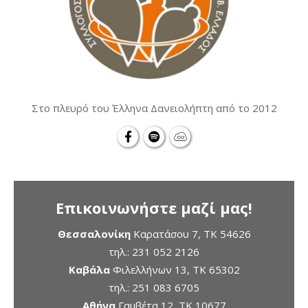
Στο πλευρό του Έλληνα Δανειολήπτη από το 2012
Επικοινωνήστε μαζί μας!
Θεσσαλονίκη
Καρατάσου 7, TK 54626
τηλ.:
231 052 2126
Καβάλα
Φιλελλήνων 13, ΤΚ 65302
τηλ.:
251 083 6705
Αθήνα
Γαμβέτα 12, ΤΚ 10677