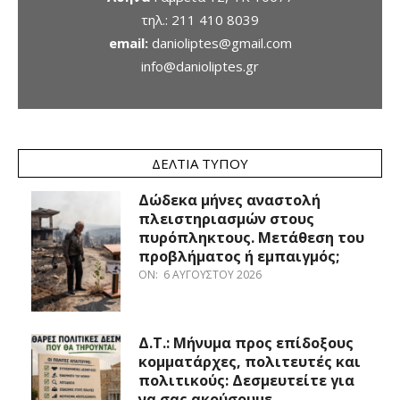
τηλ.:
211 410 8039
email:
danioliptes@gmail.com
info@danioliptes.gr
ΔΕΛΤΊΑ ΤΎΠΟΥ
Δώδεκα μήνες αναστολή
πλειστηριασμών στους
πυρόπληκτους. Μετάθεση του
προβλήματος ή εμπαιγμός;
ON:
6 ΑΥΓΟΎΣΤΟΥ 2026
Δ.Τ.: Μήνυμα προς επίδοξους
κομματάρχες, πολιτευτές και
πολιτικούς: Δεσμευτείτε για
να σας ακούσουμε