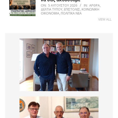
ON:
5 ΑΥΓΟΎΣΤΟΥ 2026
IN:
ΆΡΘΡΑ
,
ΔΕΛΤΊΑ ΤΎΠΟΥ
,
ΕΠΙΣΤΟΛΈΣ
,
ΚΟΙΝΩΝΙΚΉ
ΟΙΚΟΝΟΜΊΑ
,
ΠΟΛΙΤΙΚΆ ΝΈΑ
VIEW ALL