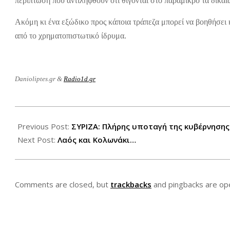
περίπτωση που αντιληφθούν ότι θίγονται στο παραμικρό τα δικαι
Ακόμη κι ένα εξώδικο προς κάποια τράπεζα μπορεί να βοηθήσει κ
από το χρηματοπιστωτικό ίδρυμα.
Danioliptes.gr &
Radio1d.gr
2012-
08-
Previous Post:
ΣΥΡΙΖΑ: Πλήρης υποταγή της κυβέρνηση
23
Next Post:
Λαός και Κολωνάκι…
Comments are closed, but
trackbacks
and pingbacks are op