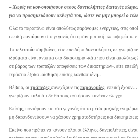
–
Χωρίς να κοινοποιήσουν στους δανειολήπτες διαταγές πληρωμ
για να προσημειώσουν ακίνητά του, ώστε να μην μπορεί ο τελ
Ολα τα παραπάνω είναι απολύτως παράνομες ενέργειες, στις οποί
επειδή ποντάρουν στο γεγονός ότι η συντριπτική πλειοψηφία των
Το τελευταίο συμβαίνει, είτε επειδή οι δανειολήπτες δε γνωρίζου
ιδρύματα είναι ανίκητα στα δικαστήρια -κάτι που είναι απολύτως
σε βάρος των τραπεζών αποφάσεις των δικαστηρίων-, είτε επειδή
τεράστια έξοδα -αίσθηση επίσης λανθασμένη-.
Βέβαια, οι
τράπεζες
συνεχίζουν τις
παρανομίες
, επειδή έχουν…
γνωρίζουν καλά ότι δε θα τους ασκήσουν κανέναν έλεγχο.
Επίσης, ποντάρουν και στο γεγονός ότι τα μέσα μαζικής ενημέρω
μη διακινδυνεύσουν να χάσουν χρηματοδοτήσεις και διαφημίσεις 
Εκείνο που πρέπει να κάνουν όλοι οι έλληνες δανειολήπτες, είν