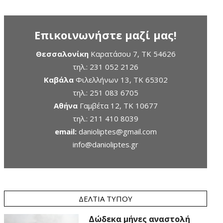
Επικοινωνήστε μαζί μας!
Θεσσαλονίκη
Καρατάσου 7, TK 54626
τηλ.:
231 052 2126
Καβάλα
Φιλελλήνων 13, ΤΚ 65302
τηλ.:
251 083 6705
Αθήνα
Γαμβέτα 12, ΤΚ 10677
τηλ.:
211 410 8039
email:
danioliptes@gmail.com
info@danioliptes.gr
ΔΕΛΤΊΑ ΤΎΠΟΥ
Δώδεκα μήνες αναστολή