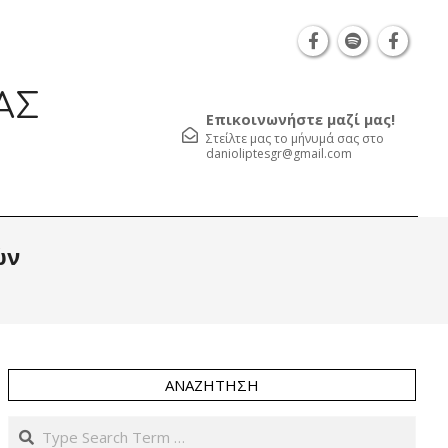
Θεσσαλονίκη Καρατάσου 7, TK 54626 τηλ.: 231 05
ΑΣ
Επικοινωνήστε μαζί μας!
Στείλτε μας το μήνυμά σας στο
danioliptesgr@gmail.com
Prim
ών
Navi
Men
ΑΝΑΖΉΤΗΣΗ
Search