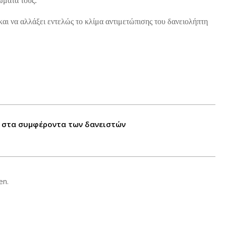
ώματά τους.
αι να αλλάξει εντελώς το κλίμα αντιμετώπισης του δανειολήπτη
ς στα συμφέροντα των δανειστών
en.