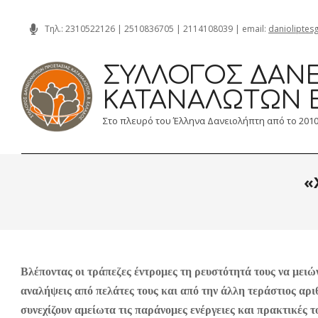
Skip
Τηλ.:
2310522126
|
2510836705
|
2114108039
| email:
danioliptes
to
content
ΣΎΛΛΟΓΟΣ ΔΑΝΕ
ΚΑΤΑΝΑΛΩΤΏΝ 
Στο πλευρό του Έλληνα Δανειολήπτη από το 201
«
Βλέποντας οι τράπεζες έντρομες τη ρευστότητά τους να μειών
αναλήψεις από πελάτες τους και από την άλλη τεράστιος αρι
συνεχίζουν αμείωτα τις παράνομες ενέργειες και πρακτικές