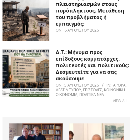
πλειστηριασμών στους
πυρόπληκτους. Μετάθεση
του προβλήματος ή
εμπαιγμός;
ON:
6 ΑΥΓΟΎΣΤΟΥ 2026
Δ.Τ.: Μήνυμα προς
επίδοξους κομματάρχες,
πολιτευτές και πολιτικούς:
Δεσμευτείτε για να σας
ακούσουμε
ON:
5 ΑΥΓΟΎΣΤΟΥ 2026
IN:
ΆΡΘΡΑ
,
ΔΕΛΤΊΑ ΤΎΠΟΥ
,
ΕΠΙΣΤΟΛΈΣ
,
ΚΟΙΝΩΝΙΚΉ
ΟΙΚΟΝΟΜΊΑ
,
ΠΟΛΙΤΙΚΆ ΝΈΑ
VIEW ALL