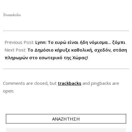
Tromaktiko
2012-
08-
Previous Post:
Lynn: Το ευρώ είναι ήδη νόμισμα… ζόμπι
24
Next Post:
Το Δημόσιο κήρυξε καθολική, σχεδόν, στάση
πληρωμών στο εσωτερικό της Χώρας!
Comments are closed, but
trackbacks
and pingbacks are
open.
ΑΝΑΖΉΤΗΣΗ
Search