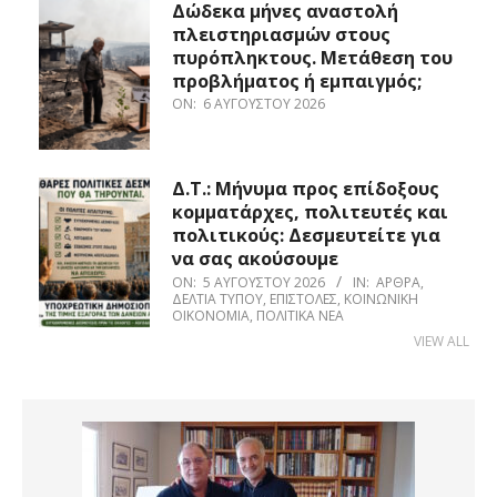
Δώδεκα μήνες αναστολή
πλειστηριασμών στους
πυρόπληκτους. Μετάθεση του
προβλήματος ή εμπαιγμός;
ON:
6 ΑΥΓΟΎΣΤΟΥ 2026
Δ.Τ.: Μήνυμα προς επίδοξους
κομματάρχες, πολιτευτές και
πολιτικούς: Δεσμευτείτε για
να σας ακούσουμε
ON:
5 ΑΥΓΟΎΣΤΟΥ 2026
IN:
ΆΡΘΡΑ
,
ΔΕΛΤΊΑ ΤΎΠΟΥ
,
ΕΠΙΣΤΟΛΈΣ
,
ΚΟΙΝΩΝΙΚΉ
ΟΙΚΟΝΟΜΊΑ
,
ΠΟΛΙΤΙΚΆ ΝΈΑ
VIEW ALL