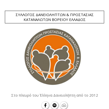
ΣΎΛΛΟΓΟΣ ΔΑΝΕΙΟΛΗΠΤΏΝ & ΠΡΟΣΤΑΣΊΑΣ
ΚΑΤΑΝΑΛΩΤΏΝ ΒΟΡΕΊΟΥ ΕΛΛΆΔΟΣ
Στο πλευρό του Έλληνα Δανειολήπτη από το 2012