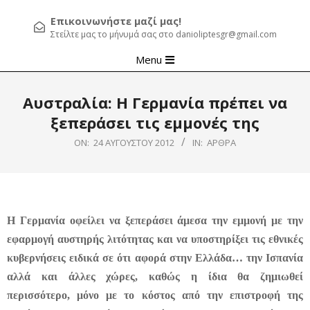
Επικοινωνήστε μαζί μας!
Στείλτε μας το μήνυμά σας στο danioliptesgr@gmail.com
Primary
Menu
Navigation
Menu
Αυστραλία: Η Γερμανία πρέπει να
ξεπεράσει τις εμμονές της
ON:
24 ΑΥΓΟΎΣΤΟΥ 2012
IN:
ΆΡΘΡΑ
Η Γερμανία οφείλει να ξεπεράσει άμεσα την εμμονή με την
εφαρμογή αυστηρής λιτότητας και να υποστηρίξει τις εθνικές
κυβερνήσεις ειδικά σε ότι αφορά στην Ελλάδα… την Ισπανία
αλλά και άλλες χώρες, καθώς η ίδια θα ζημιωθεί
περισσότερο, μόνο με το κόστος από την επιστροφή της