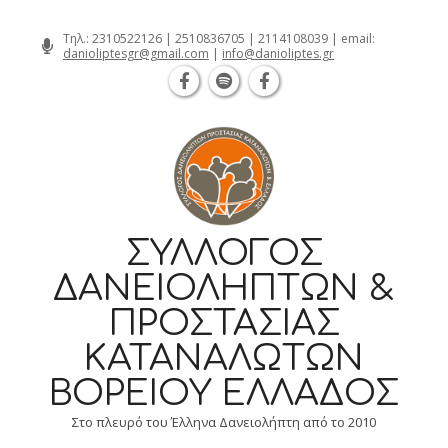
Θεσσαλονίκη Καρατάσου 7, TK 54626 τ
Skip
Τηλ.:
2310522126
|
2510836705
|
2114108039
| email:
danioliptesgr@gmail.com
|
info@danioliptes.gr
to
content
ΣΎΛΛΟΓΟΣ
ΔΑΝΕΙΟΛΗΠΤΏΝ &
ΠΡΟΣΤΑΣΊΑΣ
ΚΑΤΑΝΑΛΩΤΏΝ
ΒΟΡΕΊΟΥ ΕΛΛΆΔΟΣ
Στο πλευρό του Έλληνα Δανειολήπτη από το 2010