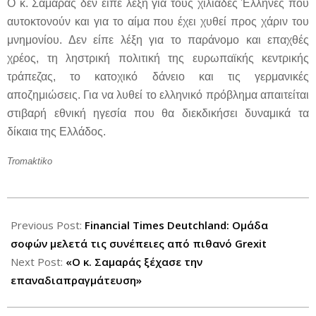
Ο κ. Σαμαράς δεν είπε λέξη για τους χιλιάδες Έλληνες που
αυτοκτονούν και για το αίμα που έχει χυθεί προς χάριν του
μνημονίου. Δεν είπε λέξη για το παράνομο και επαχθές
χρέος, τη ληστρική πολιτική της ευρωπαϊκής κεντρικής
τράπεζας, το κατοχικό δάνειο και τις γερμανικές
αποζημιώσεις. Για να λυθεί το ελληνικό πρόβλημα απαιτείται
στιβαρή εθνική ηγεσία που θα διεκδικήσει δυναμικά τα
δίκαια της Ελλάδος.
Tromaktiko
2012-
08-
Previous Post:
Financial Times Deutchland: Ομάδα
25
σοφών μελετά τις συνέπειες από πιθανό Grexit
Next Post:
«Ο κ. Σαμαράς ξέχασε την
επαναδιαπραγμάτευση»