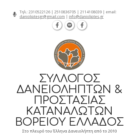
Θεσσαλονίκη Καρατάσου 7, TK 54626 
Skip
Τηλ.:
2310522126
|
2510836705
|
2114108039
| email:
danioliptesgr@gmail.com
|
info@danioliptes.gr
to
content
ΣΎΛΛΟΓΟΣ
ΔΑΝΕΙΟΛΗΠΤΏΝ &
ΠΡΟΣΤΑΣΊΑΣ
ΚΑΤΑΝΑΛΩΤΏΝ
ΒΟΡΕΊΟΥ ΕΛΛΆΔΟΣ
Στο πλευρό του Έλληνα Δανειολήπτη από το 2010