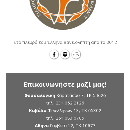
Στο πλευρό του Έλληνα Δανειολήπτη από το 2012
Επικοινωνήστε μαζί μας!
Θεσσαλονίκη
Καρατάσου 7, TK 54626
τηλ.:
231 052 2126
Καβάλα
Φιλελλήνων 13, ΤΚ 65302
τηλ.:
251 083 6705
Αθήνα
Γαμβέτα 12, ΤΚ 10677