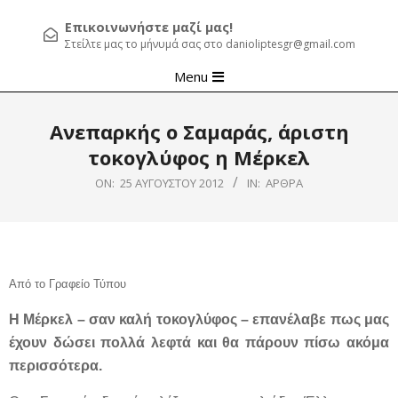
Επικοινωνήστε μαζί μας!
Στείλτε μας το μήνυμά σας στο danioliptesgr@gmail.com
Primary
Menu
Navigation
Menu
Ανεπαρκής ο Σαμαράς, άριστη
τοκογλύφος η Μέρκελ
ON:
25 ΑΥΓΟΎΣΤΟΥ 2012
IN:
ΆΡΘΡΑ
Από το Γραφείο Τύπου
Η Μέρκελ – σαν καλή τοκογλύφος – επανέλαβε πως μας
έχουν δώσει πολλά λεφτά και θα πάρουν πίσω ακόμα
περισσότερα.