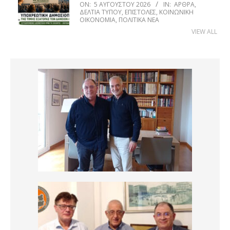
ON:
5 ΑΥΓΟΎΣΤΟΥ 2026
IN:
ΆΡΘΡΑ
,
ΔΕΛΤΊΑ ΤΎΠΟΥ
,
ΕΠΙΣΤΟΛΈΣ
,
ΚΟΙΝΩΝΙΚΉ
ΟΙΚΟΝΟΜΊΑ
,
ΠΟΛΙΤΙΚΆ ΝΈΑ
VIEW ALL