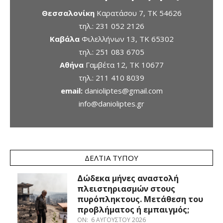
Θεσσαλονίκη
Καρατάσου 7, TK 54626
τηλ.:
231 052 2126
Καβάλα
Φιλελλήνων 13, ΤΚ 65302
τηλ.:
251 083 6705
Αθήνα
Γαμβέτα 12, ΤΚ 10677
τηλ.:
211 410 8039
email:
danioliptes@gmail.com
info@danioliptes.gr
ΔΕΛΤΊΑ ΤΎΠΟΥ
Δώδεκα μήνες αναστολή
πλειστηριασμών στους
πυρόπληκτους. Μετάθεση του
προβλήματος ή εμπαιγμός;
ON:
6 ΑΥΓΟΎΣΤΟΥ 2026