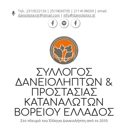
Θεσσαλονίκη Καρατάσου 7, TK 54626 
Skip
Τηλ.:
2310522126
|
2510836705
|
2114108039
| email:
danioliptesgr@gmail.com
|
info@danioliptes.gr
to
content
ΣΎΛΛΟΓΟΣ
ΔΑΝΕΙΟΛΗΠΤΏΝ &
ΠΡΟΣΤΑΣΊΑΣ
ΚΑΤΑΝΑΛΩΤΏΝ
ΒΟΡΕΊΟΥ ΕΛΛΆΔΟΣ
Στο πλευρό του Έλληνα Δανειολήπτη από το 2010