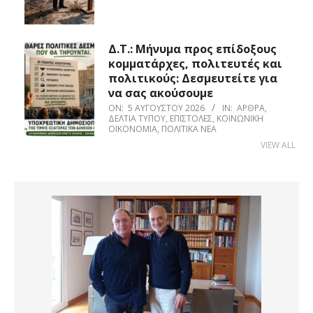
Δ.Τ.: Μήνυμα προς επίδοξους
κομματάρχες, πολιτευτές και
πολιτικούς: Δεσμευτείτε για
να σας ακούσουμε
ON:
5 ΑΥΓΟΎΣΤΟΥ 2026
IN:
ΆΡΘΡΑ
,
ΔΕΛΤΊΑ ΤΎΠΟΥ
,
ΕΠΙΣΤΟΛΈΣ
,
ΚΟΙΝΩΝΙΚΉ
ΟΙΚΟΝΟΜΊΑ
,
ΠΟΛΙΤΙΚΆ ΝΈΑ
VIEW ALL