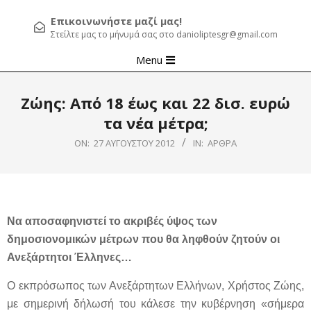
Επικοινωνήστε μαζί μας!
Στείλτε μας το μήνυμά σας στο danioliptesgr@gmail.com
Primary
Menu
Navigation
Menu
Ζώης: Από 18 έως και 22 δισ. ευρώ
τα νέα μέτρα;
ON:
27 ΑΥΓΟΎΣΤΟΥ 2012
IN:
ΆΡΘΡΑ
Να αποσαφηνιστεί το ακριβές ύψος των
δημοσιονομικών μέτρων που θα ληφθούν ζητούν οι
Ανεξάρτητοι Έλληνες…
Ο εκπρόσωπος των Ανεξάρτητων Ελλήνων, Χρήστος Ζώης,
με σημερινή δήλωσή του κάλεσε την κυβέρνηση «σήμερα