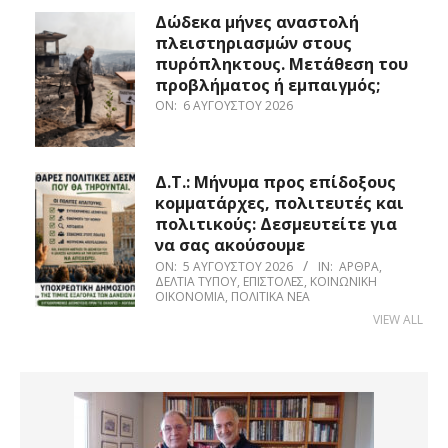
Δώδεκα μήνες αναστολή
πλειστηριασμών στους
πυρόπληκτους. Μετάθεση του
προβλήματος ή εμπαιγμός;
ON:
6 ΑΥΓΟΎΣΤΟΥ 2026
Δ.Τ.: Μήνυμα προς επίδοξους
κομματάρχες, πολιτευτές και
πολιτικούς: Δεσμευτείτε για
να σας ακούσουμε
ON:
5 ΑΥΓΟΎΣΤΟΥ 2026
IN:
ΆΡΘΡΑ
,
ΔΕΛΤΊΑ ΤΎΠΟΥ
,
ΕΠΙΣΤΟΛΈΣ
,
ΚΟΙΝΩΝΙΚΉ
ΟΙΚΟΝΟΜΊΑ
,
ΠΟΛΙΤΙΚΆ ΝΈΑ
VIEW ALL