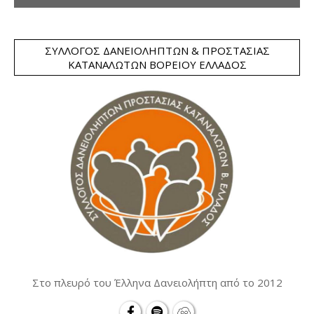
ΣΎΛΛΟΓΟΣ ΔΑΝΕΙΟΛΗΠΤΏΝ & ΠΡΟΣΤΑΣΊΑΣ
ΚΑΤΑΝΑΛΩΤΏΝ ΒΟΡΕΊΟΥ ΕΛΛΆΔΟΣ
Στο πλευρό του Έλληνα Δανειολήπτη από το 2012