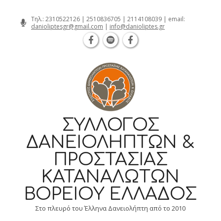
Θεσσαλονίκη Καρατάσου 7, TK 54626 
Skip
Τηλ.:
2310522126
|
2510836705
|
2114108039
| email:
danioliptesgr@gmail.com
|
info@danioliptes.gr
to
content
ΣΎΛΛΟΓΟΣ
ΔΑΝΕΙΟΛΗΠΤΏΝ &
ΠΡΟΣΤΑΣΊΑΣ
ΚΑΤΑΝΑΛΩΤΏΝ
ΒΟΡΕΊΟΥ ΕΛΛΆΔΟΣ
Στο πλευρό του Έλληνα Δανειολήπτη από το 2010