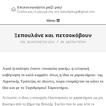
Επικοινωνήστε μαζί μας!
Στείλτε μας το μήνυμά σας στο danioliptesgr@gmail.com
Primary
Menu
Navigation
Menu
Ξεπουλάνε και πετσοκόβουν
ON:
30 ΑΥΓΟΎΣΤΟΥ 2012
IN:
ΔΕΛΤΊΑ ΤΎΠΟΥ
Αφού ξεπούλησε έναντι «πινακίου φακής» η ελληνική
κυβέρνηση το καλό κομμάτι -όπως η ίδια το χαρακτήρισε- της
Αγροτικής Τράπεζας σε ιδιώτες, τώρα ετοιμάζεται να κάνει το
ίδιο και με το Ταχυδρομικό Ταμιευτήριο.
Άλλωστε, ο ίδιος ο υπουργός Οικονομικών το χαρακτήρισε ως μη
βιώσιμο από το βήμα της Βουλής. Εκείνο που δε μας λένε οι