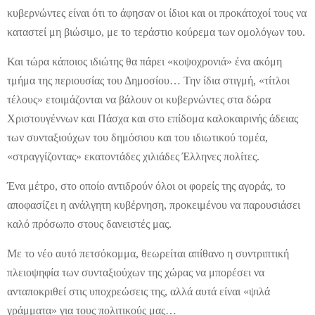
κυβερνώντες είναι ότι το άφησαν οι ίδιοι και οι προκάτοχοί τους να
καταστεί μη βιώσιμο, με το τεράστιο κούρεμα των ομολόγων του.
Και τώρα κάποιος ιδιώτης θα πάρει «κοψοχρονιά» ένα ακόμη
τμήμα της περιουσίας του Δημοσίου… Την ίδια στιγμή, «τίτλοι
τέλους» ετοιμάζονται να βάλουν οι κυβερνώντες στα δώρα
Χριστουγέννων και Πάσχα και στο επίδομα καλοκαιρινής άδειας
των συνταξιούχων του δημόσιου και του ιδιωτικού τομέα,
«στραγγίζοντας» εκατοντάδες χιλιάδες Έλληνες πολίτες.
Ένα μέτρο, στο οποίο αντιδρούν όλοι οι φορείς της αγοράς, το
αποφασίζει η ανάλγητη κυβέρνηση, προκειμένου να παρουσιάσει
καλό πρόσωπο στους δανειστές μας.
Με το νέο αυτό πετσόκομμα, θεωρείται απίθανο η συντριπτική
πλειοψηφία των συνταξιούχων της χώρας να μπορέσει να
ανταποκριθεί στις υποχρεώσεις της, αλλά αυτά είναι «ψιλά
γράμματα» για τους πολιτικούς μας…