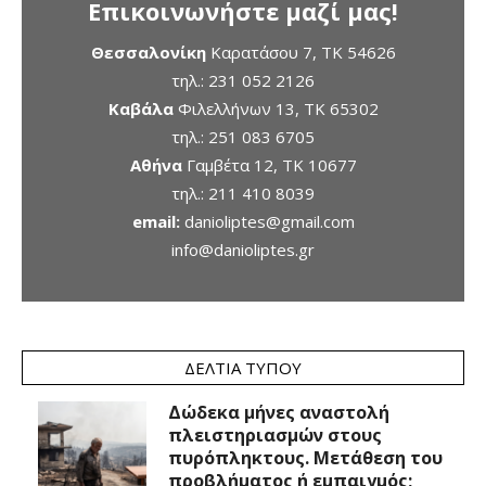
Επικοινωνήστε μαζί μας!
Θεσσαλονίκη
Καρατάσου 7, TK 54626
τηλ.:
231 052 2126
Καβάλα
Φιλελλήνων 13, ΤΚ 65302
τηλ.:
251 083 6705
Αθήνα
Γαμβέτα 12, ΤΚ 10677
τηλ.:
211 410 8039
email:
danioliptes@gmail.com
info@danioliptes.gr
ΔΕΛΤΊΑ ΤΎΠΟΥ
Δώδεκα μήνες αναστολή
πλειστηριασμών στους
πυρόπληκτους. Μετάθεση του
προβλήματος ή εμπαιγμός;