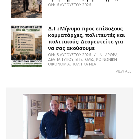
ON:
6 ΑΥΓΟΎΣΤΟΥ 2026
Δ.Τ.: Μήνυμα προς επίδοξους
κομματάρχες, πολιτευτές και
πολιτικούς: Δεσμευτείτε για
να σας ακούσουμε
ON:
5 ΑΥΓΟΎΣΤΟΥ 2026
IN:
ΆΡΘΡΑ
,
ΔΕΛΤΊΑ ΤΎΠΟΥ
,
ΕΠΙΣΤΟΛΈΣ
,
ΚΟΙΝΩΝΙΚΉ
ΟΙΚΟΝΟΜΊΑ
,
ΠΟΛΙΤΙΚΆ ΝΈΑ
VIEW ALL