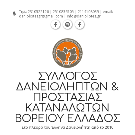
Θεσσαλονίκη Καρατάσου 7, TK 54626 
Skip
Τηλ.:
2310522126
|
2510836705
|
2114108039
| email:
danioliptesgr@gmail.com
|
info@danioliptes.gr
to
content
ΣΎΛΛΟΓΟΣ
ΔΑΝΕΙΟΛΗΠΤΏΝ &
ΠΡΟΣΤΑΣΊΑΣ
ΚΑΤΑΝΑΛΩΤΏΝ
ΒΟΡΕΊΟΥ ΕΛΛΆΔΟΣ
Στο πλευρό του Έλληνα Δανειολήπτη από το 2010