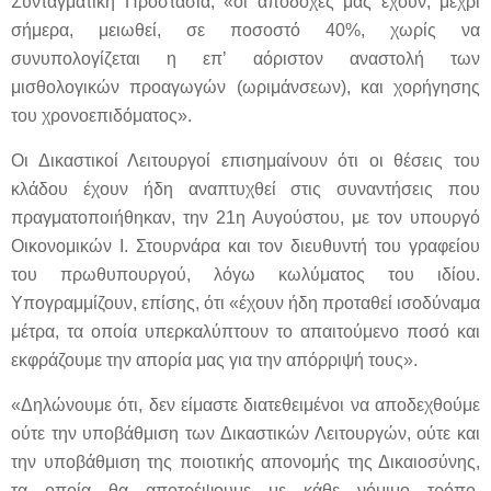
Συνταγματική Προστασία, «οι αποδοχές μας έχουν, μέχρι
σήμερα, μειωθεί, σε ποσοστό 40%, χωρίς να
συνυπολογίζεται η επ’ αόριστον αναστολή των
μισθολογικών προαγωγών (ωριμάνσεων), και χορήγησης
του χρονοεπιδόματος».
Οι Δικαστικοί Λειτουργοί επισημαίνουν ότι οι θέσεις του
κλάδου έχουν ήδη αναπτυχθεί στις συναντήσεις που
πραγματοποιήθηκαν, την 21η Αυγούστου, με τον υπουργό
Οικονομικών Ι. Στουρνάρα και τον διευθυντή του γραφείου
του πρωθυπουργού, λόγω κωλύματος του ιδίου.
Υπογραμμίζουν, επίσης, ότι «έχουν ήδη προταθεί ισοδύναμα
μέτρα, τα οποία υπερκαλύπτουν το απαιτούμενο ποσό και
εκφράζουμε την απορία μας για την απόρριψή τους».
«Δηλώνουμε ότι, δεν είμαστε διατεθειμένοι να αποδεχθούμε
ούτε την υποβάθμιση των Δικαστικών Λειτουργών, ούτε και
την υποβάθμιση της ποιοτικής απονομής της Δικαιοσύνης,
τα οποία θα αποτρέψουμε με κάθε νόμιμο τρόπο.