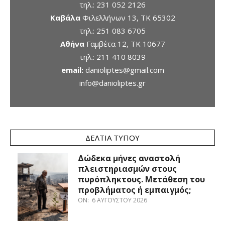
τηλ.:
231 052 2126
Καβάλα
Φιλελλήνων 13, ΤΚ 65302
τηλ.:
251 083 6705
Αθήνα
Γαμβέτα 12, ΤΚ 10677
τηλ.:
211 410 8039
email:
danioliptes@gmail.com
info@danioliptes.gr
ΔΕΛΤΊΑ ΤΎΠΟΥ
Δώδεκα μήνες αναστολή
πλειστηριασμών στους
πυρόπληκτους. Μετάθεση του
προβλήματος ή εμπαιγμός;
ON:
6 ΑΥΓΟΎΣΤΟΥ 2026