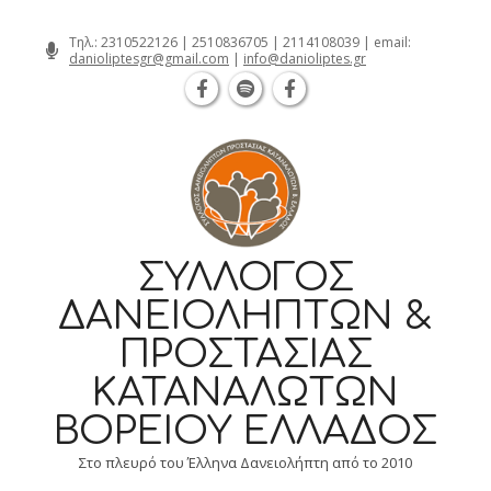
Θεσσαλονίκη Καρατάσου 7, TK 54626 
Skip
Τηλ.:
2310522126
|
2510836705
|
2114108039
| email:
danioliptesgr@gmail.com
|
info@danioliptes.gr
to
content
ΣΎΛΛΟΓΟΣ
ΔΑΝΕΙΟΛΗΠΤΏΝ &
ΠΡΟΣΤΑΣΊΑΣ
ΚΑΤΑΝΑΛΩΤΏΝ
ΒΟΡΕΊΟΥ ΕΛΛΆΔΟΣ
Στο πλευρό του Έλληνα Δανειολήπτη από το 2010