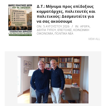
Δ.Τ.: Μήνυμα προς επίδοξους
κομματάρχες, πολιτευτές και
πολιτικούς: Δεσμευτείτε για
να σας ακούσουμε
ON:
5 ΑΥΓΟΎΣΤΟΥ 2026
IN:
ΆΡΘΡΑ
,
ΔΕΛΤΊΑ ΤΎΠΟΥ
,
ΕΠΙΣΤΟΛΈΣ
,
ΚΟΙΝΩΝΙΚΉ
ΟΙΚΟΝΟΜΊΑ
,
ΠΟΛΙΤΙΚΆ ΝΈΑ
VIEW ALL