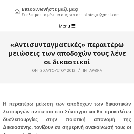
Επικοινωνήστε μαζί μας!
Στείλτε μας το μήνυμά σας στο danioliptesgr@gmail.com
Primary
Menu
Navigation
Menu
«Αντισυνταγματικές» περαιτέρω
μειώσεις των αποδοχών τους λένε
οι δικαστικοί
ON:
30 ΑΥΓΟΎΣΤΟΥ 2012
IN:
ΆΡΘΡΑ
Η περαιτέρω μείωση των αποδοχών των δικαστικών
λειτουργών αντίκειται στο Σύνταγμα και θα προκαλέσει
δυσλειτουργίες στην ποιοτική απονομή της
Δικαιοσύνης, τονίζουν σε σημερινή ανακοίνωσή τους οι