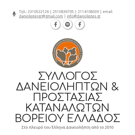
Θεσσαλονίκη Καρατάσου 7, TK 54626 
Skip
Τηλ.:
2310522126
|
2510836705
|
2114108039
| email:
danioliptesgr@gmail.com
|
info@danioliptes.gr
to
content
ΣΎΛΛΟΓΟΣ
ΔΑΝΕΙΟΛΗΠΤΏΝ &
ΠΡΟΣΤΑΣΊΑΣ
ΚΑΤΑΝΑΛΩΤΏΝ
ΒΟΡΕΊΟΥ ΕΛΛΆΔΟΣ
Στο πλευρό του Έλληνα Δανειολήπτη από το 2010