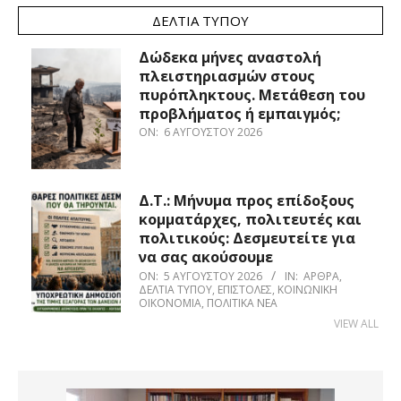
ΔΕΛΤΊΑ ΤΎΠΟΥ
Δώδεκα μήνες αναστολή
πλειστηριασμών στους
πυρόπληκτους. Μετάθεση του
προβλήματος ή εμπαιγμός;
ON:
6 ΑΥΓΟΎΣΤΟΥ 2026
Δ.Τ.: Μήνυμα προς επίδοξους
κομματάρχες, πολιτευτές και
πολιτικούς: Δεσμευτείτε για
να σας ακούσουμε
ON:
5 ΑΥΓΟΎΣΤΟΥ 2026
IN:
ΆΡΘΡΑ
,
ΔΕΛΤΊΑ ΤΎΠΟΥ
,
ΕΠΙΣΤΟΛΈΣ
,
ΚΟΙΝΩΝΙΚΉ
ΟΙΚΟΝΟΜΊΑ
,
ΠΟΛΙΤΙΚΆ ΝΈΑ
VIEW ALL