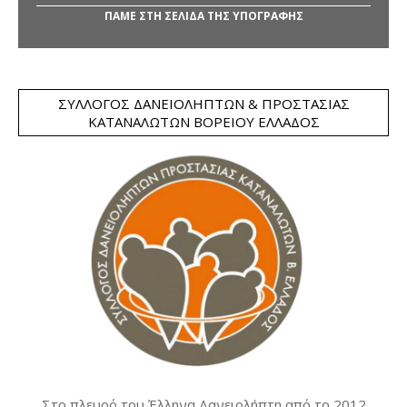
ΠΑΜΕ ΣΤΗ ΣΕΛΙΔΑ ΤΗΣ ΥΠΟΓΡΑΦΗΣ
ΣΎΛΛΟΓΟΣ ΔΑΝΕΙΟΛΗΠΤΏΝ & ΠΡΟΣΤΑΣΊΑΣ
ΚΑΤΑΝΑΛΩΤΏΝ ΒΟΡΕΊΟΥ ΕΛΛΆΔΟΣ
Στο πλευρό του Έλληνα Δανειολήπτη από το 2012