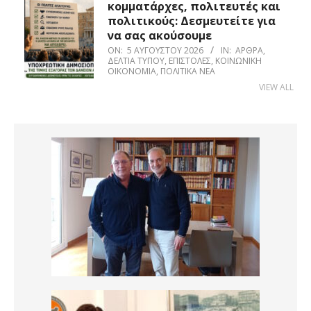
κομματάρχες, πολιτευτές και
πολιτικούς: Δεσμευτείτε για
να σας ακούσουμε
ON:
5 ΑΥΓΟΎΣΤΟΥ 2026
IN:
ΆΡΘΡΑ
,
ΔΕΛΤΊΑ ΤΎΠΟΥ
,
ΕΠΙΣΤΟΛΈΣ
,
ΚΟΙΝΩΝΙΚΉ
ΟΙΚΟΝΟΜΊΑ
,
ΠΟΛΙΤΙΚΆ ΝΈΑ
VIEW ALL