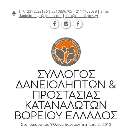
Θεσσαλονίκη Καρατάσου 7, TK 54626 τηλ.:
Skip
Τηλ.:
2310522126
|
2510836705
|
2114108039
| email:
danioliptesgr@gmail.com
|
info@danioliptes.gr
to
content
ΣΎΛΛΟΓΟΣ
ΔΑΝΕΙΟΛΗΠΤΏΝ &
ΠΡΟΣΤΑΣΊΑΣ
ΚΑΤΑΝΑΛΩΤΏΝ
ΒΟΡΕΊΟΥ ΕΛΛΆΔΟΣ
Στο πλευρό του Έλληνα Δανειολήπτη από το 2010