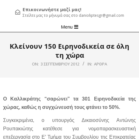
Επικοινωνήστε μαζί μας!
Στείλτε μας το μήνυμά σας στο danioliptesgr@gmail.com
Primary
Menu
Navigation
Menu
Κλείνουν 150 Ειρηνοδικεία σε όλη
τη χώρα
ON:
3 ΣΕΠΤΕΜΒΡΊΟΥ 2012
IN:
ΆΡΘΡΑ
Ο Καλλικράτης “σαρώνει” τα 301 Ειρηνοδικεία της
χώρας, καθώς η συγχώνευσή τους φτάνει το 50%.
Συγκεκριμένα, ο υπουργός Δικαιοσύνης Αντώνης
Ρουπακιώτης κατέθεσε για νομοπαρασκευαστική
επεξεργασία στο Ε’ Τμήμα του Συμβουλίου της Επικρατείας