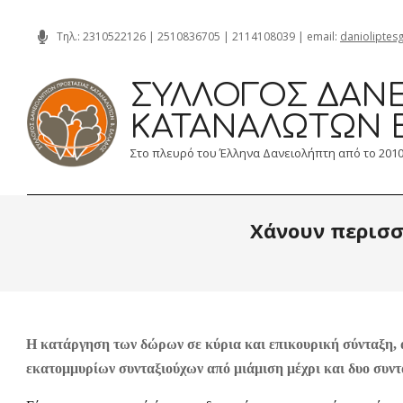
Skip
Τηλ.:
2310522126
|
2510836705
|
2114108039
| email:
danioliptes
to
content
ΣΎΛΛΟΓΟΣ ΔΑΝΕ
ΚΑΤΑΝΑΛΩΤΏΝ 
Στο πλευρό του Έλληνα Δανειολήπτη από το 201
Χάνουν περισσ
Η κατάργηση των δώρων σε κύρια και επικουρική σύνταξη, 
εκατομμυρίων συνταξιούχων από μιάμιση μέχρι και δυο συντ