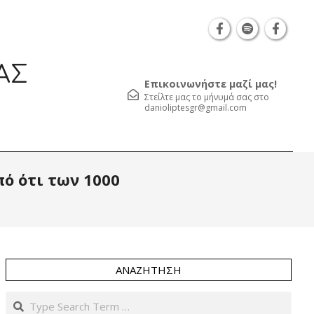
Θεσσαλονίκη Καρατάσου 7, TK 54626 τηλ.: 231 05
ΑΣ
Επικοινωνήστε μαζί μας!
Στείλτε μας το μήνυμά σας στο
danioliptesgr@gmail.com
Prim
ό ότι των 1000
Navi
Men
ΑΝΑΖΉΤΗΣΗ
Search