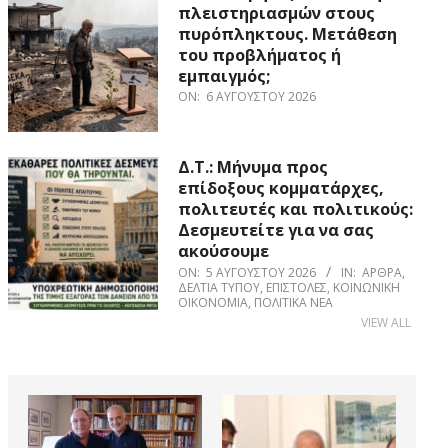
πλειστηριασμών στους
πυρόπληκτους. Μετάθεση
του προβλήματος ή
εμπαιγμός;
ON:
6 ΑΥΓΟΎΣΤΟΥ 2026
Δ.Τ.: Μήνυμα προς
επίδοξους κομματάρχες,
πολιτευτές και πολιτικούς:
Δεσμευτείτε για να σας
ακούσουμε
ON:
5 ΑΥΓΟΎΣΤΟΥ 2026
IN:
ΆΡΘΡΑ
,
ΔΕΛΤΊΑ ΤΎΠΟΥ
,
ΕΠΙΣΤΟΛΈΣ
,
ΚΟΙΝΩΝΙΚΉ
ΟΙΚΟΝΟΜΊΑ
,
ΠΟΛΙΤΙΚΆ ΝΈΑ
VIEW ALL