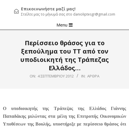
Επικοινωνήστε μαζί μας!
Στείλτε μας το μήνυμά σας στο danioliptesgr@gmail.com
Primary
Menu
Navigation
Menu
Περίσσειο θράσος για το
ξεπούλημα του ΤΤ από τον
υποδιοικητή της Τράπεζας
Ελλάδος…
ON:
4 ΣΕΠΤΕΜΒΡΊΟΥ 2012
IN:
ΆΡΘΡΑ
O υποδιοικητής της Tράπεζας της Ελλάδος Γιάννης
Παπαδάκης μιλώντας στα μέλη της Επιτροπής Οικονομικών
Υποθέσεων της Βουλής, υποστήριξε με περίσσειο θράσος ότι