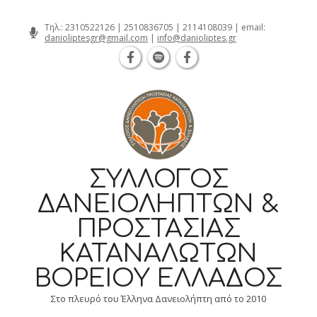
Θεσσαλονίκη Καρατάσου 7, TK 54626 
Skip
Τηλ.:
2310522126
|
2510836705
|
2114108039
| email:
danioliptesgr@gmail.com
|
info@danioliptes.gr
to
content
ΣΎΛΛΟΓΟΣ
ΔΑΝΕΙΟΛΗΠΤΏΝ &
ΠΡΟΣΤΑΣΊΑΣ
ΚΑΤΑΝΑΛΩΤΏΝ
ΒΟΡΕΊΟΥ ΕΛΛΆΔΟΣ
Στο πλευρό του Έλληνα Δανειολήπτη από το 2010