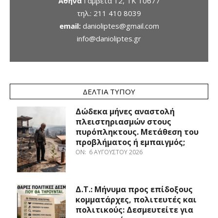
Αθήνα
Γαμβέτα 12, ΤΚ 10677
τηλ.:
211 410 8039
email:
danioliptes@gmail.com
info@danioliptes.gr
ΔΕΛΤΊΑ ΤΎΠΟΥ
Δώδεκα μήνες αναστολή
πλειστηριασμών στους
πυρόπληκτους. Μετάθεση του
προβλήματος ή εμπαιγμός;
ON:
6 ΑΥΓΟΎΣΤΟΥ 2026
Δ.Τ.: Μήνυμα προς επίδοξους
κομματάρχες, πολιτευτές και
πολιτικούς: Δεσμευτείτε για