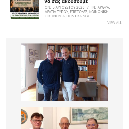
να σας ακούσουμε
ON:
5 ΑΥΓΟΎΣΤΟΥ 2026
IN:
ΆΡΘΡΑ
,
ΔΕΛΤΊΑ ΤΎΠΟΥ
,
ΕΠΙΣΤΟΛΈΣ
,
ΚΟΙΝΩΝΙΚΉ
ΟΙΚΟΝΟΜΊΑ
,
ΠΟΛΙΤΙΚΆ ΝΈΑ
VIEW ALL