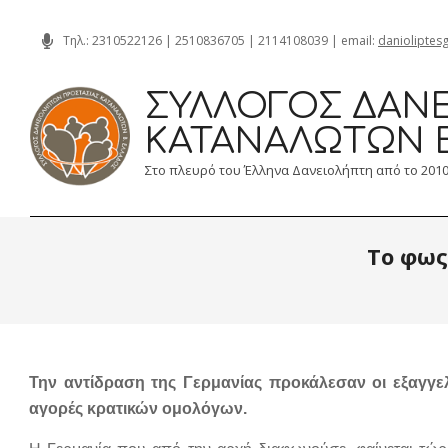
Skip
Τηλ.:
2310522126
|
2510836705
|
2114108039
| email:
danioliptes
to
content
ΣΎΛΛΟΓΟΣ ΔΑΝΕ
ΚΑΤΑΝΑΛΩΤΏΝ 
Στο πλευρό του Έλληνα Δανειολήπτη από το 201
Το φως
Την αντίδραση της Γερμανίας προκάλεσαν οι εξαγγε
αγορές κρατικών ομολόγων.