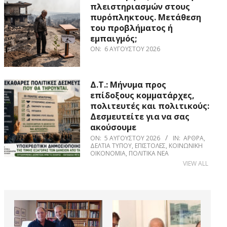
πλειστηριασμών στους
πυρόπληκτους. Μετάθεση
του προβλήματος ή
εμπαιγμός;
ON:
6 ΑΥΓΟΎΣΤΟΥ 2026
Δ.Τ.: Μήνυμα προς
επίδοξους κομματάρχες,
πολιτευτές και πολιτικούς:
Δεσμευτείτε για να σας
ακούσουμε
ON:
5 ΑΥΓΟΎΣΤΟΥ 2026
IN:
ΆΡΘΡΑ
,
ΔΕΛΤΊΑ ΤΎΠΟΥ
,
ΕΠΙΣΤΟΛΈΣ
,
ΚΟΙΝΩΝΙΚΉ
ΟΙΚΟΝΟΜΊΑ
,
ΠΟΛΙΤΙΚΆ ΝΈΑ
VIEW ALL