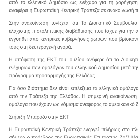
από το ελληνικό Δημόσιο ως ενέχυρο για τη χορήγηση ρ
αναφέρει η Ευρωπαϊκή Κεντρική Τράπεζα σε ανακοίνωσή τ
Στην ανακοίνωση τονίζεται ότι Το Διοικητικό Συμβούλ
ελάχιστης πιστοληπτικής διαβάθμισης που ίσχυε για την
εγγυηθεί από κεντρικές κυβερνήσεις χωρών που βρίσκοντ
τους στη δευτερογενή αγορά.
Η απόφαση της ΕΚΤ του Ιουλίου ανέφερε ότι το Διοικητ
ενέχυρων των ομολόγων του ελληνικού Δημοσίου μετά τη
πρόγραμμα προσαρμογής της Ελλάδας.
Για όσο διάστημα δεν είναι επιλέξιμα τα ελληνικά ομόλο
από την Τράπεζα της Ελλάδος. Η σημερινή ανακοίνωση 
ομόλογα που έχουν ως νόμισμα αναφοράς το αμερικανικό δολ
Στήριξη Μπαρόζο στην ΕΚΤ
Η Ευρωπαϊκή Κεντρική Τράπεζα ενεργεί “πλήρως στο πλαί
σήμερα ο πρόεδρος της Ευρωπαϊκής Επιτροπής Ζοζέ Μαν