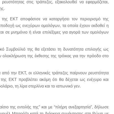
ευστότητας στις τράπεζες, εξακολουθεί να εφαρμόζεται,
ης.
ιο της ΕΚΤ αποφάσισε να καταργήσει τον περιορισμό της
 αποδοχή ως ενεχύρων ομολόγων, τα οποία έχουν εκδοθεί η
αι σε μνημόνιο ή είναι επιλέξιμες για αγορά των ομολόγων
ικό Συμβούλιό της θα εξετάσει τη δυνατότητα επιλογής ως
ν ολοκλήρωση της έκθεσης της τρόικας για την πρόοδο στο
γα από την ΕΚΤ, οι ελληνικές τράπεζες παίρνουν ρευστότητα
της ΕΚΤ προβλέπει ακόμη ότι θα δέχεται ως ενέχυρο και
άριο, τη λίρα στερλίνα και το ιαπωνικό γεν.
σιο της εντολής της” και με “πλήρη ανεξαρτησία”, δήλωσε
ουέλ Μπαρόζο κατά τη διάρκεια συνάντησης στη Ρώμη με