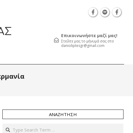
Θεσσαλονίκη Καρατάσου 7, TK 54626 τηλ.: 231 05
ΑΣ
Επικοινωνήστε μαζί μας!
Στείλτε μας το μήνυμά σας στο
danioliptesgr@gmail.com
Prim
ερμανία
Navi
Men
ΑΝΑΖΉΤΗΣΗ
Search