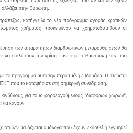
 να σύρεται πίσω από τις εξελίξεις, που αν και δεν έχουν
τι αλλάζει στην Ευρώπη.
 τράπεζας, κατήγγειλε το νέο πρόγραμμα αγοράς κρατικών
υπώματος χρήματος προκειμένου να χρηματοδοτηθούν οι
στέρηση των απαραίτητων διαρθρωτικών μεταρρυθμίσεων θα
ών να επιλύσουν την κρίση”, ανέφερε ο Βάιντμαν μέσω του
με το πρόγραμμα αυτό την περασμένη εβδομάδα. Πιστεύεται
ης ΕΚΤ που το καταψήφισε στη σημερινή συνεδρίαση.
 κινδύνους για τους φορολογούμενους “διαφόρων χωρών”,
ι να κάνουν.
ε ότι δεν θα δέχεται ομόλογα που έχουν εκδοθεί η εγγυηθεί