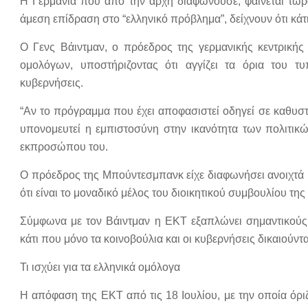
Η Γερμανία που από την αρχή διαφωνούσε, φαίνεται τώρα
άμεση επίδραση στο “ελληνικό πρόβλημα”, δείχνουν ότι κά
Ο Γενς Βάιντμαν, ο πρόεδρος της γερμανικής κεντρικής
ομολόγων, υποστήριζοντας ότι αγγίζει τα όρια του τ
κυβερνήσεις.
“Αν το πρόγραμμα που έχει αποφασιστεί οδηγεί σε καθυ
υπονομευτεί η εμπιστοσύνη στην ικανότητα των πολιτικ
εκπροσώπου του.
Ο πρόεδρος της Μπούντεσμπανκ είχε διαφωνήσει ανοιχτά 
ότι είναι το μοναδικό μέλος του διοικητικού συμβουλίου τ
Σύμφωνα με τον Βάιντμαν η ΕΚΤ εξαπλώνει σημαντικούς
κάτι που μόνο τα κοινοβούλια και οι κυβερνήσεις δικαιούντα
Τι ισχύει για τα ελληνικά ομόλογα
Η απόφαση της ΕΚΤ από τις 18 Ιουλίου, με την οποία όριζ