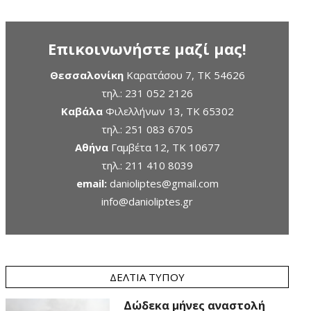
Επικοινωνήστε μαζί μας!
Θεσσαλονίκη
Καρατάσου 7, TK 54626
τηλ.:
231 052 2126
Καβάλα
Φιλελλήνων 13, ΤΚ 65302
τηλ.:
251 083 6705
Αθήνα
Γαμβέτα 12, ΤΚ 10677
τηλ.:
211 410 8039
email:
danioliptes@gmail.com
info@danioliptes.gr
ΔΕΛΤΊΑ ΤΎΠΟΥ
Δώδεκα μήνες αναστολή