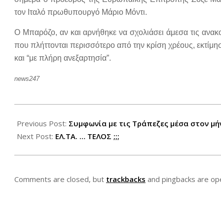
τον Ιταλό πρωθυπουργό Μάριο Μόντι.
Ο Μπαρόζο, αν και αρνήθηκε να σχολιάσει άμεσα τις ανακ
που πλήττονται περισσότερο από την κρίση χρέους, εκτίμη
και “με πλήρη ανεξαρτησία”.
news247
2012-
09-
Previous Post:
Συμφωνία με τις Τράπεζες μέσα στον μή
06
Next Post:
ΕΛ.ΤΑ. … ΤΕΛΟΣ ;;;
Comments are closed, but
trackbacks
and pingbacks are op