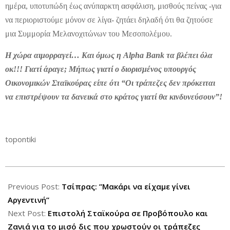
ημέρα, υποτυπώδη έως ανύπαρκτη ασφάλιση, μισθούς πείνας -για
να περιοριστούμε μόνον σε λίγα- ζητάει δηλαδή ότι θα ζητούσε
μια Συμμορία Μελανοχιτώνων του Μεσοπολέμου.
Η χώρα αιμορραγεί… Και όμως η Alpha Bank τα βλέπει όλα
οκ!!! Γιατί άραγε; Μήπως γιατί ο διορισμένος υπουργός
Οικονομικών Σταϊκούρας είπε ότι “Οι τράπεζες δεν πρόκειται
να επιστρέψουν τα δανεικά στο κράτος γιατί θα κινδυνεύσουν”!
topontiki
2012-
09-
Previous Post:
Τσίπρας: ”Μακάρι να είχαμε γίνει
07
Αργεντινή”
Next Post:
Επιστολή Σταϊκούρα σε Προβόπουλο και
Ζανιά για το μισό δις που χρωστούν οι τράπεζες