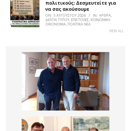
πολιτικούς: Δεσμευτείτε για
να σας ακούσουμε
ON:
5 ΑΥΓΟΎΣΤΟΥ 2026
IN:
ΆΡΘΡΑ
,
ΔΕΛΤΊΑ ΤΎΠΟΥ
,
ΕΠΙΣΤΟΛΈΣ
,
ΚΟΙΝΩΝΙΚΉ
ΟΙΚΟΝΟΜΊΑ
,
ΠΟΛΙΤΙΚΆ ΝΈΑ
VIEW ALL