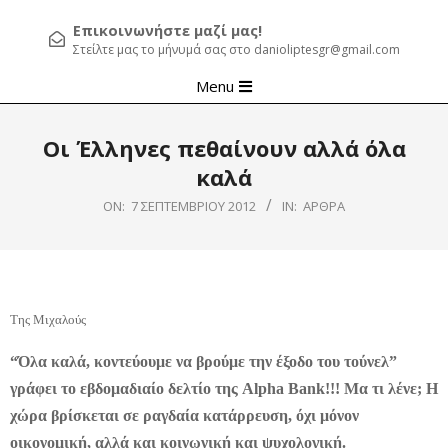
Επικοινωνήστε μαζί μας!
Στείλτε μας το μήνυμά σας στο danioliptesgr@gmail.com
Primary
Menu
Navigation
Menu
Οι Έλληνες πεθαίνουν αλλά όλα
καλά
ON:
7 ΣΕΠΤΕΜΒΡΊΟΥ 2012
IN:
ΆΡΘΡΑ
Της Μιχαλούς
“Όλα καλά, κοντεύουμε να βρούμε την έξοδο του τούνελ”
γράφει το εβδομαδιαίο δελτίο της Alpha Bank!!! Μα τι λένε; Η
χώρα βρίσκεται σε ραγδαία κατάρρευση, όχι μόνον
οικονομική, αλλά και κοινωνική και ψυχολογική.