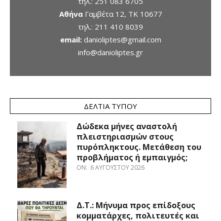
τηλ.:
251 083 6705
Αθήνα
Γαμβέτα 12, ΤΚ 10677
τηλ.:
211 410 8039
email:
danioliptes@gmail.com
info@danioliptes.gr
ΔΕΛΤΊΑ ΤΎΠΟΥ
Δώδεκα μήνες αναστολή
πλειστηριασμών στους
πυρόπληκτους. Μετάθεση του
προβλήματος ή εμπαιγμός;
ON:
6 ΑΥΓΟΎΣΤΟΥ 2026
Δ.Τ.: Μήνυμα προς επίδοξους
κομματάρχες, πολιτευτές και