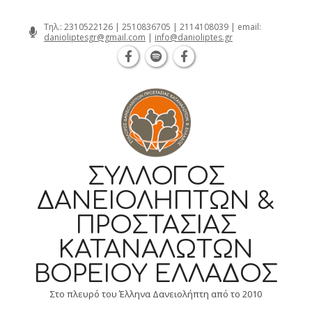
Θεσσαλονίκη Καρατάσου 7, TK 54626 
Skip
Τηλ.:
2310522126
|
2510836705
|
2114108039
| email:
danioliptesgr@gmail.com
|
info@danioliptes.gr
to
content
ΣΎΛΛΟΓΟΣ
ΔΑΝΕΙΟΛΗΠΤΏΝ &
ΠΡΟΣΤΑΣΊΑΣ
ΚΑΤΑΝΑΛΩΤΏΝ
ΒΟΡΕΊΟΥ ΕΛΛΆΔΟΣ
Στο πλευρό του Έλληνα Δανειολήπτη από το 2010