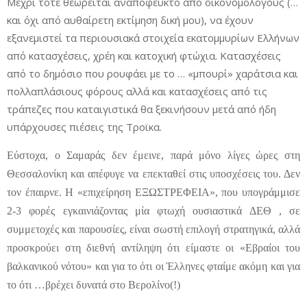
Μέχρι τότε θεωρείται αναπόφευκτο από οικονομολόγους (…
και όχι από αυθαίρετη εκτίμηση δική μου), να έχουν
εξανεμιστεί τα περιουσιακά στοιχεία εκατομμυρίων Ελλήνων
από κατασχέσεις, χρέη και κατοχική φτώχια. Κατασχέσεις
από το δημόσιο που ρουφάει με το … «μπουρί» χαράτσια και
πολλαπλάσιους φόρους αλλά και κατασχέσεις από τις
τράπεζες που καταιγιστικά θα ξεκινήσουν μετά από ήδη
υπάρχουσες πιέσεις της Τροϊκα.
Εύστοχα, ο Σαμαράς δεν έμεινε, παρά μόνο λίγες ώρες στη
Θεσσαλονίκη και απέφυγε να επεκταθεί στις υποσχέσεις του. Δεν
τον έπαιρνε. Η «επιχείρηση ΕΞΩΣΤΡΕΦΕΙΑ», που υπογράμμισε
2-3 φορές εγκαινιάζοντας μία φτωχή ουσιαστικά ΔΕΘ , σε
συμμετοχές και παρουσίες, είναι σωστή επιλογή στρατηγικά, αλλά
προσκρούει στη διεθνή αντίληψη ότι είμαστε οι «Εβραίοι του
βαλκανικού νότου» και για το ότι οι Έλληνες φταίμε ακόμη και για
το ότι …βρέχει δυνατά στο Βερολίνο(!)