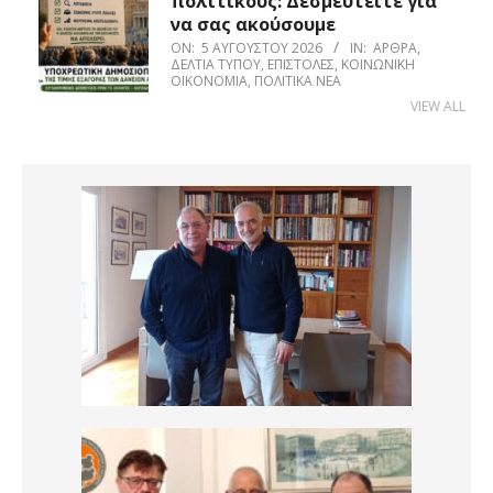
πολιτικούς: Δεσμευτείτε για
να σας ακούσουμε
ON:
5 ΑΥΓΟΎΣΤΟΥ 2026
IN:
ΆΡΘΡΑ
,
ΔΕΛΤΊΑ ΤΎΠΟΥ
,
ΕΠΙΣΤΟΛΈΣ
,
ΚΟΙΝΩΝΙΚΉ
ΟΙΚΟΝΟΜΊΑ
,
ΠΟΛΙΤΙΚΆ ΝΈΑ
VIEW ALL