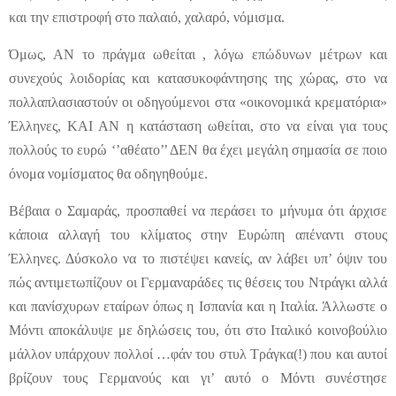
και την επιστροφή στο παλαιό, χαλαρό, νόμισμα.
Όμως, ΑΝ το πράγμα ωθείται , λόγω επώδυνων μέτρων και
συνεχούς λοιδορίας και κατασυκοφάντησης της χώρας, στο να
πολλαπλασιαστούν οι οδηγούμενοι στα «οικονομικά κρεματόρια»
Έλληνες, ΚΑΙ ΑΝ η κατάσταση ωθείται, στο να είναι για τους
πολλούς το ευρώ ‘’αθέατο’’ ΔΕΝ θα έχει μεγάλη σημασία σε ποιο
όνομα νομίσματος θα οδηγηθούμε.
Βέβαια ο Σαμαράς, προσπαθεί να περάσει το μήνυμα ότι άρχισε
κάποια αλλαγή του κλίματος στην Ευρώπη απέναντι στους
Έλληνες. Δύσκολο να το πιστέψει κανείς, αν λάβει υπ’ όψιν του
πώς αντιμετωπίζουν οι Γερμαναράδες τις θέσεις του Ντράγκι αλλά
και πανίσχυρων εταίρων όπως η Ισπανία και η Ιταλία. Άλλωστε ο
Μόντι αποκάλυψε με δηλώσεις του, ότι στο Ιταλικό κοινοβούλιο
μάλλον υπάρχουν πολλοί …φάν του στυλ Τράγκα(!) που και αυτοί
βρίζουν τους Γερμανούς και γι’ αυτό ο Μόντι συνέστησε