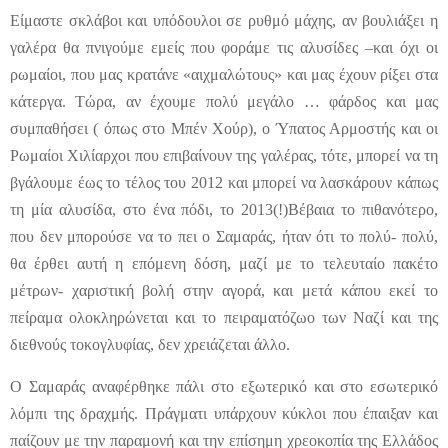
Είμαστε σκλάβοι και υπόδουλοι σε ρυθμό μάχης, αν βουλιάξει η
γαλέρα θα πνιγούμε εμείς που φοράμε τις αλυσίδες –και όχι οι
ρωμαίοι, που μας κρατάνε «αιχμαλώτους» και μας έχουν ρίξει στα
κάτεργα. Τώρα, αν έχουμε πολύ μεγάλο … φάρδος και μας
συμπαθήσει ( όπως στο Μπέν Χούρ), ο Ύπατος Αρμοστής και οι
Ρωμαίοι Χιλίαρχοι που επιβαίνουν της γαλέρας, τότε, μπορεί να τη
βγάλουμε έως το τέλος του 2012 και μπορεί να λασκάρουν κάπως
τη μία αλυσίδα, στο ένα πόδι, το 2013(!)Βέβαια το πιθανότερο,
που δεν μπορούσε να το πει ο Σαμαράς, ήταν ότι το πολύ- πολύ,
θα έρθει αυτή η επόμενη δόση, μαζί με το τελευταίο πακέτο
μέτρων- χαριστική βολή στην αγορά, και μετά κάπου εκεί το
πείραμα ολοκληρώνεται και το πειραματόζωο των Ναζί και της
διεθνούς τοκογλυφίας, δεν χρειάζεται άλλο.
Ο Σαμαράς αναφέρθηκε πάλι στο εξωτερικό και στο εσωτερικό
λόμπι της δραχμής. Πράγματι υπάρχουν κύκλοι που έπαιξαν και
παίζουν με την παραμονή και την επίσημη χρεοκοπία της Ελλάδος