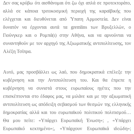
Δεν σας κρύβω ότι αισθάνομαι ότι ζω όχι απλά σε προτεκτοράτο,
αλλά σε κάποια τριτοκοσμική περιοχή της καραϊβικής που
ελέγχεται και διευθύνεται από Ύπατη Αρμοστεία. Δεν είναι
δυνατόν να έρχονται αυτά τα gremlins των Βρυξελλών, ο
Γιούνγκερ και ο Ρομπά(ι) στην Αθήνα, και να αρνούνται να
συναντηθούν με τον αρχηγό της Αξιωματικής αντιπολίτευσης, τον
Αλέξη Τσίπρα.
Αυτό, μας προσβάλλει ως λαό, που δημοκρατικά επέλεξε την
κυβέρνηση και την Αντιπολίτευση του. Και θα έπρεπε η
κυβέρνηση να συνιστά στους ευρωπαίους ηγέτες που την
επισκέπτονται στο έδαφος μας, να μιλάνε και με την αξιωματική
αντιπολίτευση ως απόδειξη σεβασμού των θεσμών της ελληνικής
δημοκρατίας αλλά και του ευρωπαϊκού πολιτικού πολιτισμού…
Θα μου πείτε: «Υπάρχει Ευρωπαϊκή Ένωση»; , «Υπάρχει
Ευρωπαϊκό κεκτημένο»;, «Υπάρχουν Ευρωπαϊκά ιδεώδη»;