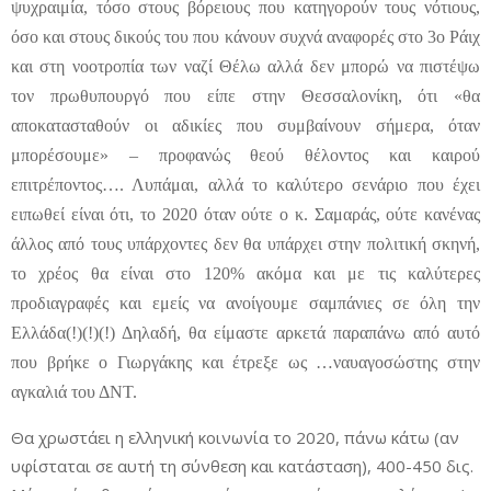
ψυχραιμία, τόσο στους βόρειους που κατηγορούν τους νότιους,
όσο και στους δικούς του που κάνουν συχνά αναφορές στο 3ο Ράιχ
και στη νοοτροπία των ναζί Θέλω αλλά δεν μπορώ να πιστέψω
τον πρωθυπουργό που είπε στην Θεσσαλονίκη, ότι «θα
αποκατασταθούν οι αδικίες που συμβαίνουν σήμερα, όταν
μπορέσουμε» – προφανώς θεού θέλοντος και καιρού
επιτρέποντος…. Λυπάμαι, αλλά το καλύτερο σενάριο που έχει
ειπωθεί είναι ότι, το 2020 όταν ούτε ο κ. Σαμαράς, ούτε κανένας
άλλος από τους υπάρχοντες δεν θα υπάρχει στην πολιτική σκηνή,
το χρέος θα είναι στο 120% ακόμα και με τις καλύτερες
προδιαγραφές και εμείς να ανοίγουμε σαμπάνιες σε όλη την
Ελλάδα(!)(!)(!) Δηλαδή, θα είμαστε αρκετά παραπάνω από αυτό
που βρήκε ο Γιωργάκης και έτρεξε ως …ναυαγοσώστης στην
αγκαλιά του ΔΝΤ.
Θα χρωστάει η ελληνική κοινωνία το 2020, πάνω κάτω (αν
υφίσταται σε αυτή τη σύνθεση και κατάσταση), 400-450 δις.