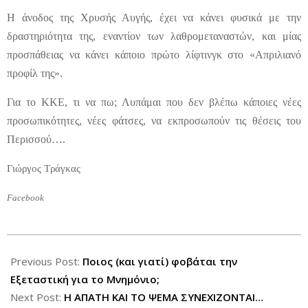
Η άνοδος της Χρυσής Αυγής, έχει να κάνει φυσικά με την
δραστηριότητα της, εναντίον των λαθρομεταναστών, και μίας
προσπάθειας να κάνει κάποιο πρώτο λίφτινγκ στο «Απριλιανό
προφίλ της».
Για το ΚΚΕ, τι να πω; Λυπάμαι που δεν βλέπω κάποιες νέες
προσωπικότητες, νέες φάτσες, να εκπροσωπούν τις θέσεις του
Περισσού….
Γιώργος Τράγκας
Facebook
2012-
09-
Previous Post:
Ποιος (και γιατί) φοβάται την
08
Εξεταστική για το Μνημόνιο;
Next Post:
Η ΑΠΑΤΗ ΚΑΙ ΤΟ ΨΕΜΑ ΣΥΝΕΧΙΖΟΝΤΑΙ…