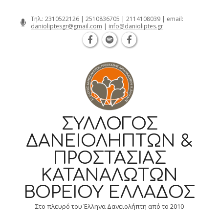
Θεσσαλονίκη Καρατάσου 7, TK 54626 τηλ
Skip
Τηλ.:
2310522126
|
2510836705
|
2114108039
| email:
danioliptesgr@gmail.com
|
info@danioliptes.gr
to
content
ΣΎΛΛΟΓΟΣ
ΔΑΝΕΙΟΛΗΠΤΏΝ &
ΠΡΟΣΤΑΣΊΑΣ
ΚΑΤΑΝΑΛΩΤΏΝ
ΒΟΡΕΊΟΥ ΕΛΛΆΔΟΣ
Στο πλευρό του Έλληνα Δανειολήπτη από το 2010