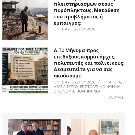
πλειστηριασμών στους
πυρόπληκτους. Μετάθεση
του προβλήματος ή
εμπαιγμός;
ON:
6 ΑΥΓΟΎΣΤΟΥ 2026
Δ.Τ.: Μήνυμα προς
επίδοξους κομματάρχες,
πολιτευτές και πολιτικούς:
Δεσμευτείτε για να σας
ακούσουμε
ON:
5 ΑΥΓΟΎΣΤΟΥ 2026
IN:
ΆΡΘΡΑ
,
ΔΕΛΤΊΑ ΤΎΠΟΥ
,
ΕΠΙΣΤΟΛΈΣ
,
ΚΟΙΝΩΝΙΚΉ
ΟΙΚΟΝΟΜΊΑ
,
ΠΟΛΙΤΙΚΆ ΝΈΑ
VIEW ALL