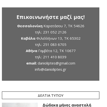
Επικοινωνήστε μαζί μας!
Θεσσαλονίκη
Καρατάσου 7, TK 54626
τηλ.:
231 052 2126
Καβάλα
Φιλελλήνων 13, ΤΚ 65302
τηλ.:
251 083 6705
Αθήνα
Γαμβέτα 12, ΤΚ 10677
τηλ.:
211 410 8039
email:
danioliptes@gmail.com
info@danioliptes.gr
ΔΕΛΤΊΑ ΤΎΠΟΥ
Δώδεκα μήνες αναστολή