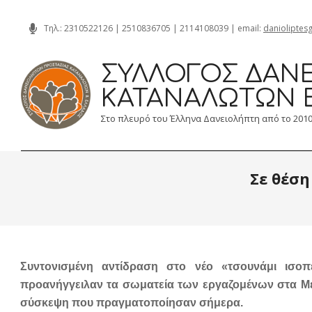
Skip
Τηλ.:
2310522126
|
2510836705
|
2114108039
| email:
danioliptes
to
content
ΣΎΛΛΟΓΟΣ ΔΑΝΕ
ΚΑΤΑΝΑΛΩΤΏΝ 
Στο πλευρό του Έλληνα Δανειολήπτη από το 201
Σε θέση
Συντονισμένη αντίδραση στο νέο «τσουνάμι ισοπ
προανήγγειλαν τα σωματεία των εργαζομένων στα Μέ
σύσκεψη που πραγματοποίησαν σήμερα.