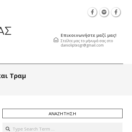
Θεσσαλονίκη Καρατάσου 7, TK 54626 τηλ.: 231 0
ΑΣ
Επικοινωνήστε μαζί μας!
Στείλτε μας το μήνυμά σας στο
danioliptesgr@gmail.com
Prim
και Τραμ
Navi
Men
ΑΝΑΖΉΤΗΣΗ
Search