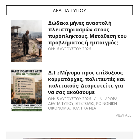
ΔΕΛΤΊΑ ΤΎΠΟΥ
Δώδεκα μήνες αναστολή
πλειστηριασμών στους
πυρόπληκτους. Μετάθεση του
προβλήματος ή εμπαιγμός;
ON:
6 ΑΥΓΟΎΣΤΟΥ 2026
Δ.Τ.: Μήνυμα προς επίδοξους
κομματάρχες, πολιτευτές και
πολιτικούς: Δεσμευτείτε για
να σας ακούσουμε
ON:
5 ΑΥΓΟΎΣΤΟΥ 2026
IN:
ΆΡΘΡΑ
,
ΔΕΛΤΊΑ ΤΎΠΟΥ
,
ΕΠΙΣΤΟΛΈΣ
,
ΚΟΙΝΩΝΙΚΉ
ΟΙΚΟΝΟΜΊΑ
,
ΠΟΛΙΤΙΚΆ ΝΈΑ
VIEW ALL