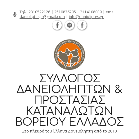
Θεσσαλονίκη Καρατάσου 7, TK 54626 
Skip
Τηλ.:
2310522126
|
2510836705
|
2114108039
| email:
danioliptesgr@gmail.com
|
info@danioliptes.gr
to
content
ΣΎΛΛΟΓΟΣ
ΔΑΝΕΙΟΛΗΠΤΏΝ &
ΠΡΟΣΤΑΣΊΑΣ
ΚΑΤΑΝΑΛΩΤΏΝ
ΒΟΡΕΊΟΥ ΕΛΛΆΔΟΣ
Στο πλευρό του Έλληνα Δανειολήπτη από το 2010