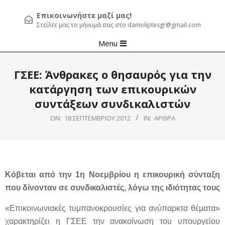
Επικοινωνήστε μαζί μας!
Στείλτε μας το μήνυμά σας στο danioliptesgr@gmail.com
Primary
Menu
Navigation
Menu
ΓΣΕΕ: Άνθρακες ο θησαυρός για την
κατάργηση των επικουρικών
συντάξεων συνδικαλιστών
ON:
18 ΣΕΠΤΕΜΒΡΊΟΥ 2012
IN:
ΆΡΘΡΑ
Κόβεται από την 1η Νοεμβρίου η επικουρική σύνταξη
που δίνονταν σε συνδικαλιστές, λόγω της ιδιότητας τους
«Επικοινωνιακές τυμπανοκρουσίες για ανύπαρκτα θέματα»
χαρακτηρίζει η ΓΣΕΕ την ανακοίνωση του υπουργείου