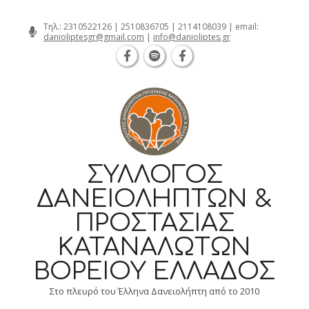
Θεσσαλονίκη Καρατάσου 7, TK 54626 
Skip
Τηλ.:
2310522126
|
2510836705
|
2114108039
| email:
danioliptesgr@gmail.com
|
info@danioliptes.gr
to
content
ΣΎΛΛΟΓΟΣ
ΔΑΝΕΙΟΛΗΠΤΏΝ &
ΠΡΟΣΤΑΣΊΑΣ
ΚΑΤΑΝΑΛΩΤΏΝ
ΒΟΡΕΊΟΥ ΕΛΛΆΔΟΣ
Στο πλευρό του Έλληνα Δανειολήπτη από το 2010