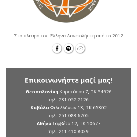
Στο πλευρό του Έλληνα Δανειολήπτη από το 2012
Επικοινωνήστε μαζί μας!
Θεσσαλονίκη
Καρατάσου 7, TK 54626
τηλ.:
231 052 2126
Καβάλα
Φιλελλήνων 13, ΤΚ 65302
τηλ.:
251 083 6705
Αθήνα
Γαμβέτα 12, ΤΚ 10677
τηλ.:
211 410 8039