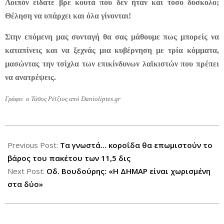
Λοιπόν είδατε βρε κουτά που δεν ήταν και τόσο δύσκολο;
Θέληση να υπάρχει και όλα γίνονται!
Στην επόμενη μας συνταγή θα σας μάθουμε πως μπορείς να
καταπίνεις και να ξεχνάς μια κυβέρνηση με τρία κόμματα,
μασώντας την τσίχλα των επικίνδυνων λαϊκιστών που πρέπει
να ανατρέψεις.
Γράφει ο Τάσος Ρέτζιος από
Danioliptes
.
gr
2012-
09-
Previous Post:
Tα γνωστά… κοροΐδα θα επωμιστούν το
19
βάρος του πακέτου των 11,5 δις
Next Post:
Οδ. Βουδούρης: «Η ΔΗΜΑΡ είναι χωρισμένη
στα δύο»