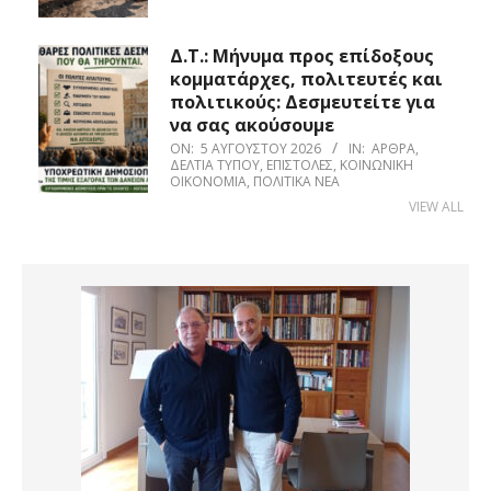
Δ.Τ.: Μήνυμα προς επίδοξους
κομματάρχες, πολιτευτές και
πολιτικούς: Δεσμευτείτε για
να σας ακούσουμε
ON:
5 ΑΥΓΟΎΣΤΟΥ 2026
IN:
ΆΡΘΡΑ
,
ΔΕΛΤΊΑ ΤΎΠΟΥ
,
ΕΠΙΣΤΟΛΈΣ
,
ΚΟΙΝΩΝΙΚΉ
ΟΙΚΟΝΟΜΊΑ
,
ΠΟΛΙΤΙΚΆ ΝΈΑ
VIEW ALL