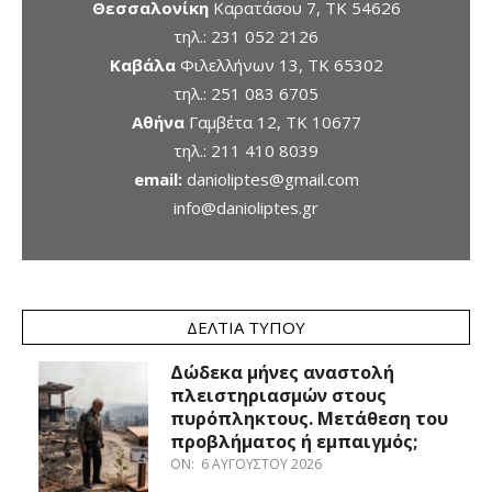
Θεσσαλονίκη
Καρατάσου 7, TK 54626
τηλ.:
231 052 2126
Καβάλα
Φιλελλήνων 13, ΤΚ 65302
τηλ.:
251 083 6705
Αθήνα
Γαμβέτα 12, ΤΚ 10677
τηλ.:
211 410 8039
email:
danioliptes@gmail.com
info@danioliptes.gr
ΔΕΛΤΊΑ ΤΎΠΟΥ
Δώδεκα μήνες αναστολή
πλειστηριασμών στους
πυρόπληκτους. Μετάθεση του
προβλήματος ή εμπαιγμός;
ON:
6 ΑΥΓΟΎΣΤΟΥ 2026