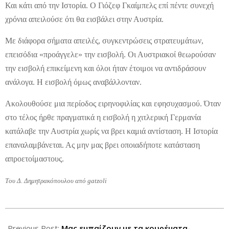
Και κάτι από την Ιστορία. Ο Γιόζεφ Γκαίμπελς επί πέντε συνεχή
χρόνια απειλούσε ότι θα εισβάλει στην Αυστρία.
Με διάφορα σήματα απειλές, συγκεντρώσεις στρατευμάτων,
επεισόδια «προάγγελε» την εισβολή. Οι Αυστριακοί θεωρούσαν
την εισβολή επικείμενη και όλοι ήταν έτοιμοι να αντιδράσουν
ανάλογα. Η εισβολή όμως αναβάλλονταν.
Ακολουθούσε μια περίοδος ειρηνοφιλίας και εφησυχασμού. Όταν
στο τέλος ήρθε πραγματικά η εισβολή η χιτλερική Γερμανία
κατάλαβε την Αυστρία χωρίς να βρει καμιά αντίσταση. Η Ιστορία
επαναλαμβάνεται. Ας μην μας βρει οποιαδήποτε κατάσταση
απροετοίμαστους.
Tου Δ. Δημητρακόπουλου από gatzoli
2012-
09-
Previous Post:
Μας εμπαίζουν με τα κουρέματα-