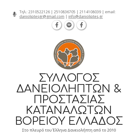
Θεσσαλονίκη Καρατάσου 7, TK 54626 τη
Skip
Τηλ.:
2310522126
|
2510836705
|
2114108039
| email:
danioliptesgr@gmail.com
|
info@danioliptes.gr
to
content
ΣΎΛΛΟΓΟΣ
ΔΑΝΕΙΟΛΗΠΤΏΝ &
ΠΡΟΣΤΑΣΊΑΣ
ΚΑΤΑΝΑΛΩΤΏΝ
ΒΟΡΕΊΟΥ ΕΛΛΆΔΟΣ
Στο πλευρό του Έλληνα Δανειολήπτη από το 2010