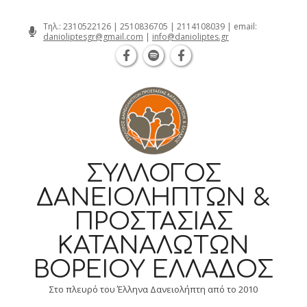
Θεσσαλονίκη Καρατάσου 7, TK 54626
Skip
Τηλ.:
2310522126
|
2510836705
|
2114108039
| email:
danioliptesgr@gmail.com
|
info@danioliptes.gr
to
content
ΣΎΛΛΟΓΟΣ
ΔΑΝΕΙΟΛΗΠΤΏΝ &
ΠΡΟΣΤΑΣΊΑΣ
ΚΑΤΑΝΑΛΩΤΏΝ
ΒΟΡΕΊΟΥ ΕΛΛΆΔΟΣ
Στο πλευρό του Έλληνα Δανειολήπτη από το 2010