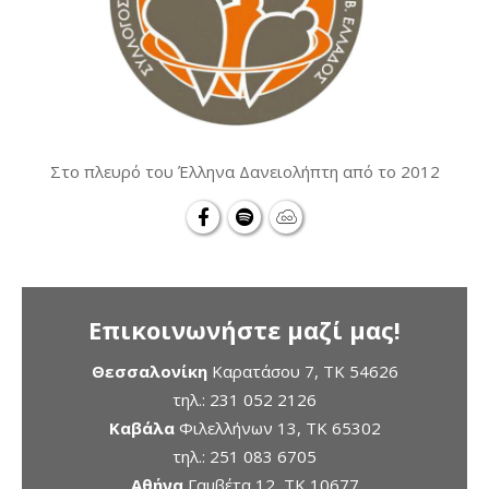
Στο πλευρό του Έλληνα Δανειολήπτη από το 2012
Επικοινωνήστε μαζί μας!
Θεσσαλονίκη
Καρατάσου 7, TK 54626
τηλ.:
231 052 2126
Καβάλα
Φιλελλήνων 13, ΤΚ 65302
τηλ.:
251 083 6705
Αθήνα
Γαμβέτα 12, ΤΚ 10677