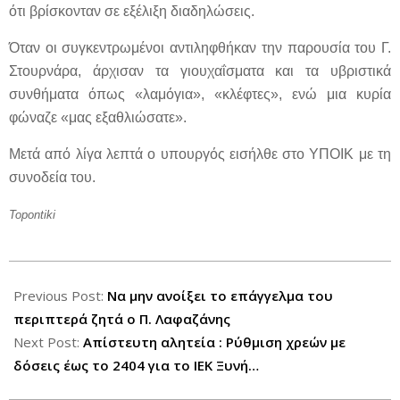
ότι βρίσκονταν σε εξέλιξη διαδηλώσεις.
Όταν οι συγκεντρωμένοι αντιληφθήκαν την παρουσία του Γ.
Στουρνάρα, άρχισαν τα γιουχαΐσματα και τα υβριστικά
συνθήματα όπως «λαμόγια», «κλέφτες», ενώ μια κυρία
φώναζε «μας εξαθλιώσατε».
Μετά από λίγα λεπτά ο υπουργός εισήλθε στο ΥΠΟΙΚ με τη
συνοδεία του.
Topontiki
2012-
09-
Previous Post:
Να μην ανοίξει το επάγγελμα του
20
περιπτερά ζητά ο Π. Λαφαζάνης
Next Post:
Απίστευτη αλητεία : Ρύθμιση χρεών με
δόσεις έως το 2404 για το ΙΕΚ Ξυνή…