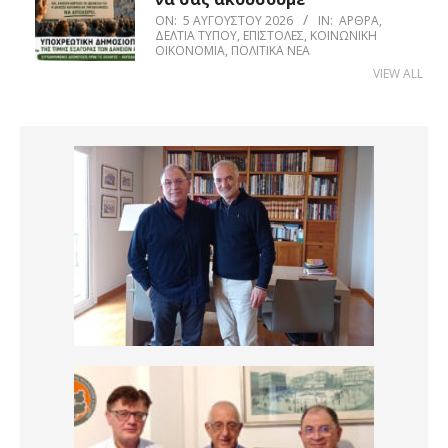
ON:
5 ΑΥΓΟΎΣΤΟΥ 2026
IN:
ΆΡΘΡΑ
,
ΔΕΛΤΊΑ ΤΎΠΟΥ
,
ΕΠΙΣΤΟΛΈΣ
,
ΚΟΙΝΩΝΙΚΉ
ΟΙΚΟΝΟΜΊΑ
,
ΠΟΛΙΤΙΚΆ ΝΈΑ
VIEW ALL