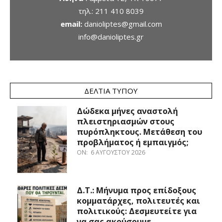
τηλ.:
211 410 8039
email:
danioliptes@gmail.com
info@danioliptes.gr
ΔΕΛΤΊΑ ΤΎΠΟΥ
Δώδεκα μήνες αναστολή
πλειστηριασμών στους
πυρόπληκτους. Μετάθεση του
προβλήματος ή εμπαιγμός;
ON:
6 ΑΥΓΟΎΣΤΟΥ 2026
Δ.Τ.: Μήνυμα προς επίδοξους
κομματάρχες, πολιτευτές και
πολιτικούς: Δεσμευτείτε για
να σας ακούσουμε