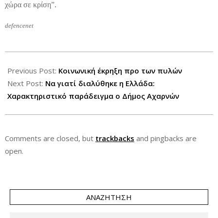
χώρα σε κρίση”.
defencenet
2012-
09-
Previous Post:
Κοινωνική έκρηξη προ των πυλών
21
Next Post:
Να γιατί διαλύθηκε η Ελλάδα:
Χαρακτηριστικό παράδειγμα ο Δήμος Αχαρνών
Comments are closed, but
trackbacks
and pingbacks are
open.
ΑΝΑΖΉΤΗΣΗ
Search