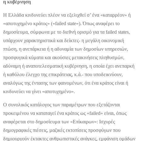
η κυβέρνηση
Η Ελλάδα κινδυνεύει πλέον να εξελιχθεί σ’ ένα «καταρρέον» ή
«αποτυχημένο κράτος» («failed state»). Όπως αναφέρει το
δημοσίευμα, σύμφωνα με το διεθνή ορισμό για τα failed states,
υπάρχουν χαρακτηριστικά και δείκτες- η μεγάλη οικονομική
πτώση, η ανεπάρκεια ή η αδυναμία των δημοσίων υπηρεσιών,
προσφυγικά κύματα και ακούσιες μετακινήσεις πληθυσμών,
αδύναμη ή αναποτελεσματική κυβέρνηση, η οποία έχει ανεπαρκή
ή καθόλου έλεγχο της επικράτειας, κ.ά.- που υποδεικνύουν,
αναλόγως της έντασης των φαινομένων, ότι ένα κράτος είναι ή
κινδυνεύει να γίνει «αποτυχημένο».
Ο συνολικός κατάλογος των παραμέτρων που εξετάζονται
προκειμένου να καταταγεί ένα κράτος ως «failed» είναι, όπως
αναφέρεται στο δημοσίευμα των «Επίκαιρων»: Ισχυρές
δημογραφικές πιέσεις, μαζικές εκτοπίσεις προσφύγων που
δημιουργούν έκτακτες ανθρωπιστικές ανάγκες, εμφάνιση ομάδων