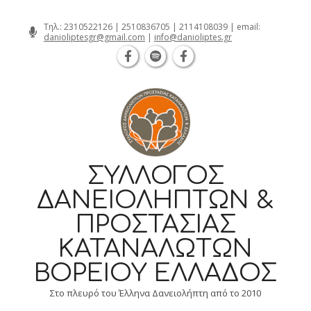
Θεσσαλονίκη Καρατάσου 7, TK 54626 τ
Skip
Τηλ.:
2310522126
|
2510836705
|
2114108039
| email:
danioliptesgr@gmail.com
|
info@danioliptes.gr
to
content
ΣΎΛΛΟΓΟΣ
ΔΑΝΕΙΟΛΗΠΤΏΝ &
ΠΡΟΣΤΑΣΊΑΣ
ΚΑΤΑΝΑΛΩΤΏΝ
ΒΟΡΕΊΟΥ ΕΛΛΆΔΟΣ
Στο πλευρό του Έλληνα Δανειολήπτη από το 2010