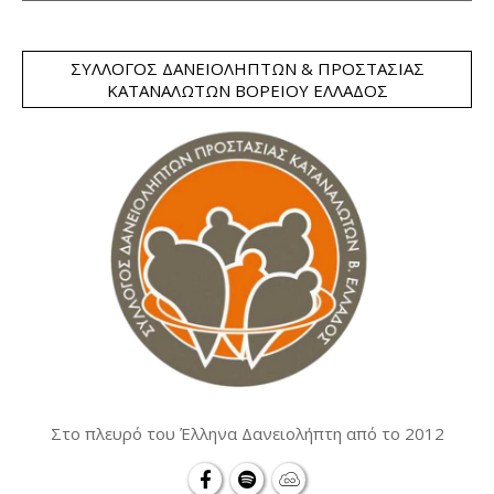
ΣΎΛΛΟΓΟΣ ΔΑΝΕΙΟΛΗΠΤΏΝ & ΠΡΟΣΤΑΣΊΑΣ
ΚΑΤΑΝΑΛΩΤΏΝ ΒΟΡΕΊΟΥ ΕΛΛΆΔΟΣ
Στο πλευρό του Έλληνα Δανειολήπτη από το 2012