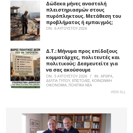
Δώδεκα μήνες αναστολή
πλειστηριασμών στους
πυρόπληκτους. Μετάθεση του
προβλήματος ή εμπαιγμός;
ON:
6 ΑΥΓΟΎΣΤΟΥ 2026
Δ.Τ.: Μήνυμα προς επίδοξους
κομματάρχες, πολιτευτές και
πολιτικούς: Δεσμευτείτε για
να σας ακούσουμε
ON:
5 ΑΥΓΟΎΣΤΟΥ 2026
IN:
ΆΡΘΡΑ
,
ΔΕΛΤΊΑ ΤΎΠΟΥ
,
ΕΠΙΣΤΟΛΈΣ
,
ΚΟΙΝΩΝΙΚΉ
ΟΙΚΟΝΟΜΊΑ
,
ΠΟΛΙΤΙΚΆ ΝΈΑ
VIEW ALL