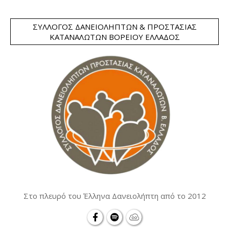
ΣΎΛΛΟΓΟΣ ΔΑΝΕΙΟΛΗΠΤΏΝ & ΠΡΟΣΤΑΣΊΑΣ
ΚΑΤΑΝΑΛΩΤΏΝ ΒΟΡΕΊΟΥ ΕΛΛΆΔΟΣ
Στο πλευρό του Έλληνα Δανειολήπτη από το 2012