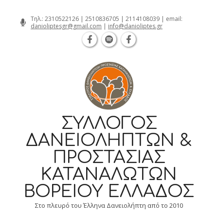
Θεσσαλονίκη Καρατάσου 7, TK 54626 
Skip
Τηλ.:
2310522126
|
2510836705
|
2114108039
| email:
danioliptesgr@gmail.com
|
info@danioliptes.gr
to
content
ΣΎΛΛΟΓΟΣ
ΔΑΝΕΙΟΛΗΠΤΏΝ &
ΠΡΟΣΤΑΣΊΑΣ
ΚΑΤΑΝΑΛΩΤΏΝ
ΒΟΡΕΊΟΥ ΕΛΛΆΔΟΣ
Στο πλευρό του Έλληνα Δανειολήπτη από το 2010