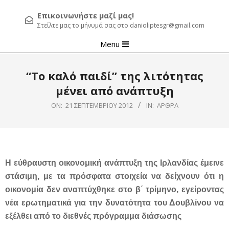
Επικοινωνήστε μαζί μας!
Στείλτε μας το μήνυμά σας στο danioliptesgr@gmail.com
Primary
Menu
Navigation
Menu
“To καλό παιδί” της λιτότητας
μένει από ανάπτυξη
ON:
21 ΣΕΠΤΕΜΒΡΊΟΥ 2012
IN:
ΆΡΘΡΑ
Η εύθραυστη οικονομική ανάπτυξη της Ιρλανδίας έμεινε
στάσιμη, με τα πρόσφατα στοιχεία να δείχνουν ότι η
οικονομία δεν αναπτύχθηκε στο β΄ τρίμηνο, εγείροντας
νέα ερωτηματικά για την δυνατότητα του Δουβλίνου να
εξέλθει από το διεθνές πρόγραμμα διάσωσης