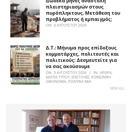
Δώδεκα μήνες αναστολή
πλειστηριασμών στους
πυρόπληκτους. Μετάθεση του
προβλήματος ή εμπαιγμός;
ON:
6 ΑΥΓΟΎΣΤΟΥ 2026
Δ.Τ.: Μήνυμα προς επίδοξους
κομματάρχες, πολιτευτές και
πολιτικούς: Δεσμευτείτε για
να σας ακούσουμε
ON:
5 ΑΥΓΟΎΣΤΟΥ 2026
IN:
ΆΡΘΡΑ
,
ΔΕΛΤΊΑ ΤΎΠΟΥ
,
ΕΠΙΣΤΟΛΈΣ
,
ΚΟΙΝΩΝΙΚΉ
ΟΙΚΟΝΟΜΊΑ
,
ΠΟΛΙΤΙΚΆ ΝΈΑ
VIEW ALL