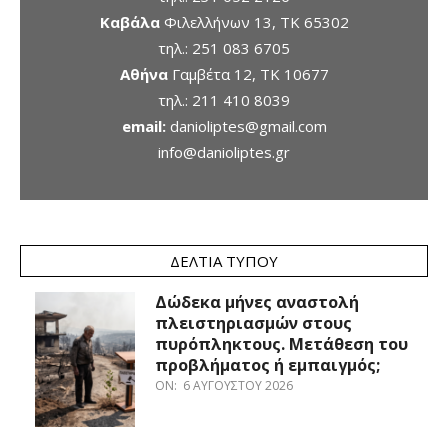
Καβάλα
Φιλελλήνων 13, ΤΚ 65302
τηλ.:
251 083 6705
Αθήνα
Γαμβέτα 12, ΤΚ 10677
τηλ.:
211 410 8039
email:
danioliptes@gmail.com
info@danioliptes.gr
ΔΕΛΤΊΑ ΤΎΠΟΥ
Δώδεκα μήνες αναστολή
πλειστηριασμών στους
πυρόπληκτους. Μετάθεση του
προβλήματος ή εμπαιγμός;
ON:
6 ΑΥΓΟΎΣΤΟΥ 2026