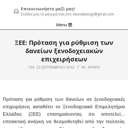
Επικοινωνήστε μαζί μας!
Στείλτε μας το μήνυμά σας στο danioliptesgr@gmail.com
Primary
Menu
Navigation
Menu
ΞΕΕ: Πρόταση για ρύθμιση των
δανείων ξενοδοχειακών
επιχειρήσεων
ON:
22 ΣΕΠΤΕΜΒΡΊΟΥ 2012
IN:
ΆΡΘΡΑ
Πρόταση για ρύθμιση των δανείων σε ξενοδοχειακές
επιχειρήσεις καταθέτει το Ξενοδοχειακό Επιμελητήριο
Ελλάδας (ΞΕΕ) επισημαίνοντας ότι αποτελεί…
επιτακτική ανάγκη να θεσμοθετηθεί από την πολιτεία,