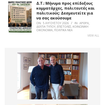
Δ.Τ.: Μήνυμα προς επίδοξους
κομματάρχες, πολιτευτές και
πολιτικούς: Δεσμευτείτε για
να σας ακούσουμε
ON:
5 ΑΥΓΟΎΣΤΟΥ 2026
IN:
ΆΡΘΡΑ
,
ΔΕΛΤΊΑ ΤΎΠΟΥ
,
ΕΠΙΣΤΟΛΈΣ
,
ΚΟΙΝΩΝΙΚΉ
ΟΙΚΟΝΟΜΊΑ
,
ΠΟΛΙΤΙΚΆ ΝΈΑ
VIEW ALL