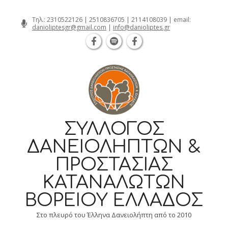
Θεσσαλονίκη Καρατάσου 7, TK 54626 
Skip
Τηλ.:
2310522126
|
2510836705
|
2114108039
| email:
danioliptesgr@gmail.com
|
info@danioliptes.gr
to
content
ΣΎΛΛΟΓΟΣ
ΔΑΝΕΙΟΛΗΠΤΏΝ &
ΠΡΟΣΤΑΣΊΑΣ
ΚΑΤΑΝΑΛΩΤΏΝ
ΒΟΡΕΊΟΥ ΕΛΛΆΔΟΣ
Στο πλευρό του Έλληνα Δανειολήπτη από το 2010