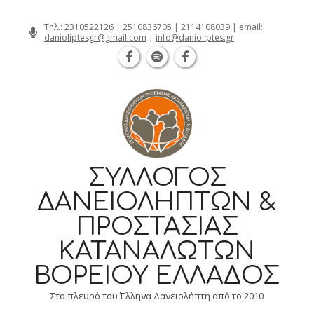
Θεσσαλονίκη Καρατάσου 7, TK 54626 
Skip
Τηλ.:
2310522126
|
2510836705
|
2114108039
| email:
danioliptesgr@gmail.com
|
info@danioliptes.gr
to
content
ΣΎΛΛΟΓΟΣ
ΔΑΝΕΙΟΛΗΠΤΏΝ &
ΠΡΟΣΤΑΣΊΑΣ
ΚΑΤΑΝΑΛΩΤΏΝ
ΒΟΡΕΊΟΥ ΕΛΛΆΔΟΣ
Στο πλευρό του Έλληνα Δανειολήπτη από το 2010