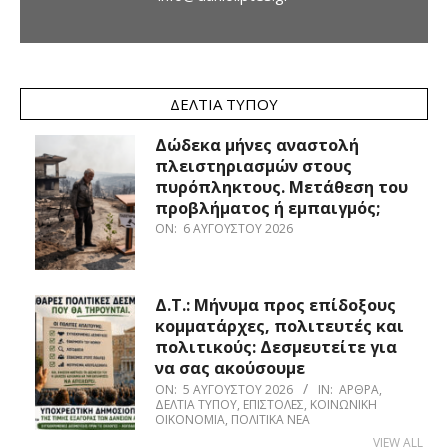
ΔΕΛΤΊΑ ΤΎΠΟΥ
Δώδεκα μήνες αναστολή
πλειστηριασμών στους
πυρόπληκτους. Μετάθεση του
προβλήματος ή εμπαιγμός;
ON:
6 ΑΥΓΟΎΣΤΟΥ 2026
Δ.Τ.: Μήνυμα προς επίδοξους
κομματάρχες, πολιτευτές και
πολιτικούς: Δεσμευτείτε για
να σας ακούσουμε
ON:
5 ΑΥΓΟΎΣΤΟΥ 2026
IN:
ΆΡΘΡΑ
,
ΔΕΛΤΊΑ ΤΎΠΟΥ
,
ΕΠΙΣΤΟΛΈΣ
,
ΚΟΙΝΩΝΙΚΉ
ΟΙΚΟΝΟΜΊΑ
,
ΠΟΛΙΤΙΚΆ ΝΈΑ
VIEW ALL