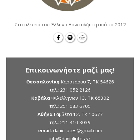
Στο πλευρό του Έλληνα Δανειολήπτη από το 2012
Επικοινωνήστε μαζί μας!
Θεσσαλονίκη
Καρατάσου 7, TK 54626
τηλ.:
231 052 2126
Καβάλα
Φιλελλήνων 13, ΤΚ 65302
τηλ.:
251 083 6705
Αθήνα
Γαμβέτα 12, ΤΚ 10677
τηλ.:
211 410 8039
email:
danioliptes@gmail.com
info@danioliptes.gr