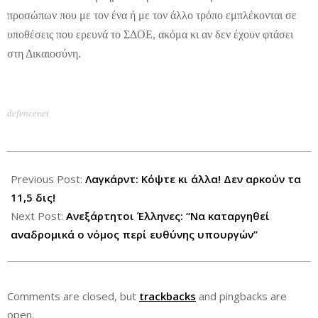
προσώπων που με τον ένα ή με τον άλλο τρόπο εμπλέκονται σε
υποθέσεις που ερευνά το ΣΔΟΕ, ακόμα κι αν δεν έχουν φτάσει
στη Δικαιοσύνη.
defencenet
2012-
09-
Previous Post:
Λαγκάρντ: Κόψτε κι άλλα! Δεν αρκούν τα
25
11,5 δις!
Next Post:
Ανεξάρτητοι Έλληνες: “Να καταργηθεί
αναδρομικά ο νόμος περί ευθύνης υπουργών”
Comments are closed, but
trackbacks
and pingbacks are
open.