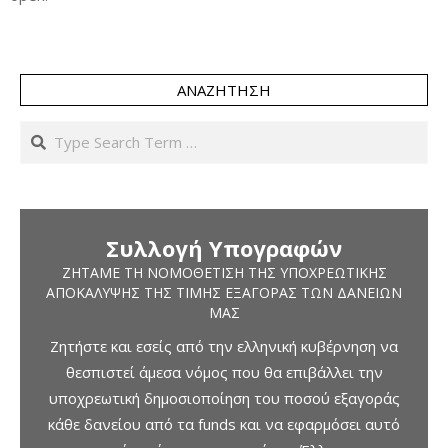
ΑΝΑΖΉΤΗΣΗ
Search
Συλλογή Υπογραφών
ΖΗΤΆΜΕ ΤΗ ΝΟΜΟΘΈΤΙΣΗ ΤΗΣ ΥΠΟΧΡΕΩΤΙΚΉΣ
ΑΠΟΚΆΛΥΨΗΣ ΤΗΣ ΤΙΜΉΣ ΕΞΑΓΟΡΆΣ ΤΩΝ ΔΑΝΕΊΩΝ
ΜΑΣ
Ζητήστε και εσείς από την ελληνική κυβέρνηση να
θεσπιστεί άμεσα νόμος που θα επιβάλλει την
υποχρεωτική δημοσιοποίηση του ποσού εξαγοράς
κάθε δανείου από τα funds και να εφαρμόσει αυτό