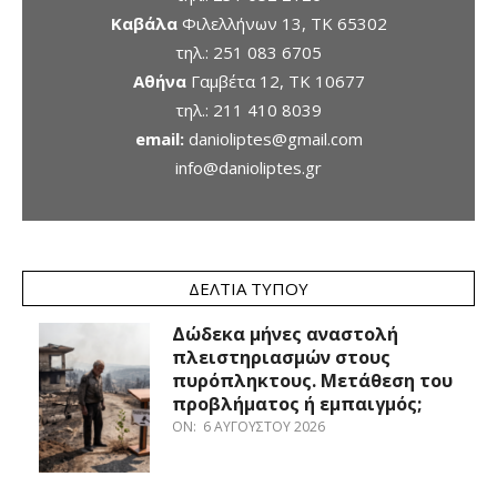
Καβάλα
Φιλελλήνων 13, ΤΚ 65302
τηλ.:
251 083 6705
Αθήνα
Γαμβέτα 12, ΤΚ 10677
τηλ.:
211 410 8039
email:
danioliptes@gmail.com
info@danioliptes.gr
ΔΕΛΤΊΑ ΤΎΠΟΥ
Δώδεκα μήνες αναστολή
πλειστηριασμών στους
πυρόπληκτους. Μετάθεση του
προβλήματος ή εμπαιγμός;
ON:
6 ΑΥΓΟΎΣΤΟΥ 2026