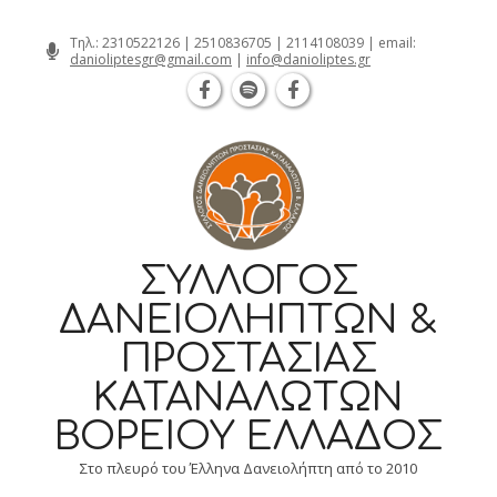
Θεσσαλονίκη Καρατάσου 7, TK 54626 
Skip
Τηλ.:
2310522126
|
2510836705
|
2114108039
| email:
danioliptesgr@gmail.com
|
info@danioliptes.gr
to
content
ΣΎΛΛΟΓΟΣ
ΔΑΝΕΙΟΛΗΠΤΏΝ &
ΠΡΟΣΤΑΣΊΑΣ
ΚΑΤΑΝΑΛΩΤΏΝ
ΒΟΡΕΊΟΥ ΕΛΛΆΔΟΣ
Στο πλευρό του Έλληνα Δανειολήπτη από το 2010