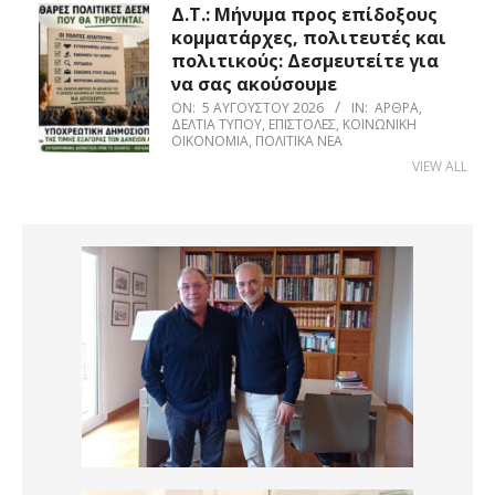
Δ.Τ.: Μήνυμα προς επίδοξους
κομματάρχες, πολιτευτές και
πολιτικούς: Δεσμευτείτε για
να σας ακούσουμε
ON:
5 ΑΥΓΟΎΣΤΟΥ 2026
IN:
ΆΡΘΡΑ
,
ΔΕΛΤΊΑ ΤΎΠΟΥ
,
ΕΠΙΣΤΟΛΈΣ
,
ΚΟΙΝΩΝΙΚΉ
ΟΙΚΟΝΟΜΊΑ
,
ΠΟΛΙΤΙΚΆ ΝΈΑ
VIEW ALL