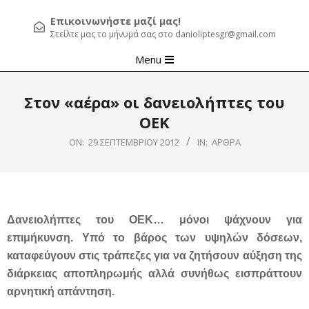
Επικοινωνήστε μαζί μας!
Στείλτε μας το μήνυμά σας στο danioliptesgr@gmail.com
Primary
Menu
Navigation
Menu
Στον «αέρα» οι δανειολήπτες του
ΟΕΚ
ON:
29 ΣΕΠΤΕΜΒΡΊΟΥ 2012
IN:
ΆΡΘΡΑ
Δανειολήπτες του ΟΕΚ… μόνοι ψάχνουν για
επιμήκυνση. Υπό το βάρος των υψηλών δόσεων,
καταφεύγουν στις τράπεζες για να ζητήσουν αύξηση της
διάρκειας αποπληρωμής αλλά συνήθως εισπράττουν
αρνητική απάντηση.