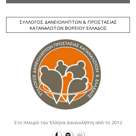
ΣΎΛΛΟΓΟΣ ΔΑΝΕΙΟΛΗΠΤΏΝ & ΠΡΟΣΤΑΣΊΑΣ
ΚΑΤΑΝΑΛΩΤΏΝ ΒΟΡΕΊΟΥ ΕΛΛΆΔΟΣ
Στο πλευρό του Έλληνα Δανειολήπτη από το 2012