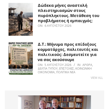
Δώδεκα μήνες αναστολή
πλειστηριασμών στους
πυρόπληκτους. Μετάθεση του
προβλήματος ή εμπαιγμός;
ON:
6 ΑΥΓΟΎΣΤΟΥ 2026
Δ.Τ.: Μήνυμα προς επίδοξους
κομματάρχες, πολιτευτές και
πολιτικούς: Δεσμευτείτε για
να σας ακούσουμε
ON:
5 ΑΥΓΟΎΣΤΟΥ 2026
IN:
ΆΡΘΡΑ
,
ΔΕΛΤΊΑ ΤΎΠΟΥ
,
ΕΠΙΣΤΟΛΈΣ
,
ΚΟΙΝΩΝΙΚΉ
ΟΙΚΟΝΟΜΊΑ
,
ΠΟΛΙΤΙΚΆ ΝΈΑ
VIEW ALL