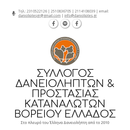
Θεσσαλονίκη Καρατάσου 7, TK 54626 
Skip
Τηλ.:
2310522126
|
2510836705
|
2114108039
| email:
danioliptesgr@gmail.com
|
info@danioliptes.gr
to
content
ΣΎΛΛΟΓΟΣ
ΔΑΝΕΙΟΛΗΠΤΏΝ &
ΠΡΟΣΤΑΣΊΑΣ
ΚΑΤΑΝΑΛΩΤΏΝ
ΒΟΡΕΊΟΥ ΕΛΛΆΔΟΣ
Στο πλευρό του Έλληνα Δανειολήπτη από το 2010