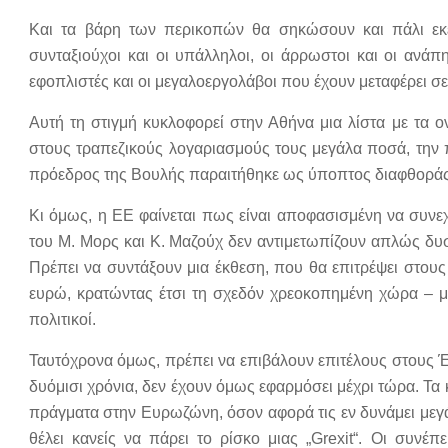
Και τα βάρη των περικοπών θα σηκώσουν και πάλι εκεί
συνταξιούχοι και οι υπάλληλοι, οι άρρωστοι και οι ανάπη
εφοπλιστές και οι μεγαλοεργολάβοι που έχουν μεταφέρει σε
Αυτή τη στιγμή κυκλοφορεί στην Αθήνα μια λίστα με τα
στους τραπεζικούς λογαριασμούς τους μεγάλα ποσά, την 
πρόεδρος της Βουλής παραιτήθηκε ως ύποπτος διαφθοράς
Κι όμως, η ΕΕ φαίνεται πως είναι αποφασισμένη να συνεχί
του Μ. Μορς και Κ. Μαζούχ δεν αντιμετωπίζουν απλώς δυ
Πρέπει να συντάξουν μια έκθεση, που θα επιτρέψει στους
ευρώ, κρατώντας έτσι τη σχεδόν χρεοκοπημένη χώρα – μέ
πολιτικοί.
Ταυτόχρονα όμως, πρέπει να επιβάλουν επιτέλους στους Έλ
δυόμισι χρόνια, δεν έχουν όμως εφαρμόσει μέχρι τώρα. Τα 
πράγματα στην Ευρωζώνη, όσον αφορά τις εν δυνάμει μεγάλ
θέλει κανείς να πάρει το ρίσκο μιας „Grexit“. Οι συνέ