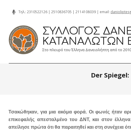
Skip
Τηλ.:
2310522126
|
2510836705
|
2114108039
| email:
danioliptes
to
content
ΣΎΛΛΟΓΟΣ ΔΑΝΕ
ΚΑΤΑΝΑΛΩΤΏΝ 
Στο πλευρό του Έλληνα Δανειολήπτη από το 201
Der Spiegel
Τσακώθηκαν, για μια ακόμα φορά. Οι φωνές ήταν αρ
επικεφαλής απεσταλμένο του ΔΝΤ, και στον έλληνα
απείλησε πρώτα ότι θα παραιτηθεί και στη συνέχεια ότ