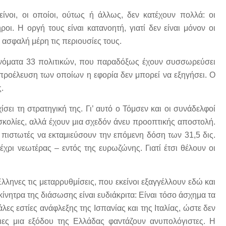
νοι, οι οποίοι, ούτως ή άλλως, δεν κατέχουν πολλά: οι
ροι. Η οργή τους είναι κατανοητή, γιατί δεν είναι μόνον οι
 ασφαλή μέρη τις περιουσίες τους.
 ονόματα 33 πολιτικών, που παραδόξως έχουν συσσωρεύσει
προέλευση των οποίων η εφορία δεν μπορεί να εξηγήσει. Ο
.
σει τη στρατηγική της. Γι’ αυτό ο Τόμσεν και οι συνάδελφοί
σκολίες, αλλά έχουν μια σχεδόν άνευ προοπτικής αποστολή.
 πιστωτές να εκταμιεύσουν την επόμενη δόση των 31,5 δις.
χρι νεωτέρας – εντός της ευρωζώνης. Γιατί έτσι θέλουν οι
ληνες τις μεταρρυθμίσεις, που εκείνοι εξαγγέλλουν εδώ και
κίνητρα της διάσωσης είναι ευδιάκριτα: Είναι τόσο άσχημα τα
ες εστίες ανάφλεξης της Ισπανίας και της Ιταλίας, ώστε δεν
πειες μια εξόδου της Ελλάδας φαντάζουν ανυπολόγιστες. Η