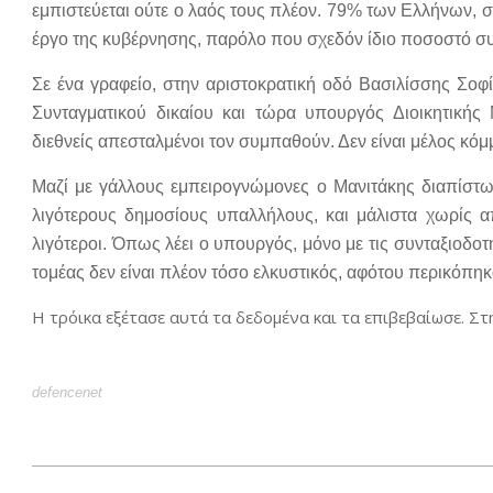
εμπιστεύεται ούτε ο λαός τους πλέον. 79% των Ελλήνων, 
έργο της κυβέρνησης, παρόλο που σχεδόν ίδιο ποσοστό συν
Σε ένα γραφείο, στην αριστοκρατική οδό Βασιλίσσης Σοφ
Συνταγματικού δικαίου και τώρα υπουργός Διοικητικής 
διεθνείς απεσταλμένοι τον συμπαθούν. Δεν είναι μέλος κόμ
Μαζί με γάλλους εμπειρογνώμονες ο Μανιτάκης διαπίστωσ
λιγότερους δημοσίους υπαλλήλους, και μάλιστα χωρίς απ
λιγότεροι. Όπως λέει ο υπουργός, μόνο με τις συνταξιοδοτ
τομέας δεν είναι πλέον τόσο ελκυστικός, αφότου περικόπηκα
Η τρόικα εξέτασε αυτά τα δεδομένα και τα επιβεβαίωσε. Στη
defencenet
2012-