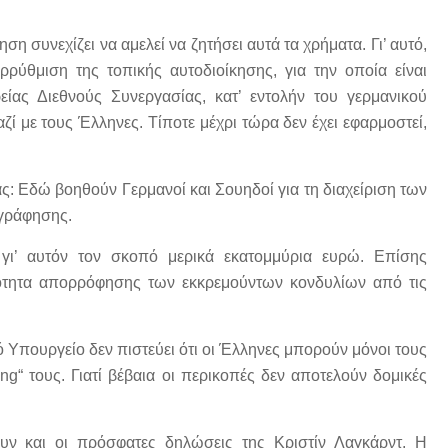
 συνεχίζει να αμελεί να ζητήσει αυτά τα χρήματα. Γι’ αυτό,
αρρύθμιση της τοπικής αυτοδιοίκησης, για την οποία είναι
ρείας Διεθνούς Συνεργασίας, κατ’ εντολήν του γερμανικού
ζί με τους Έλληνες. Τίποτε μέχρι τώρα δεν έχει εφαρμοστεί,
ας: Εδώ βοηθούν Γερμανοί και Σουηδοί για τη διαχείριση των
ογράφησης.
γι’ αυτόν τον σκοπό μερικά εκατομμύρια ευρώ. Επίσης
κανότητα απορρόφησης των εκκρεμούντων κονδυλίων από τις
ό Υπουργείο δεν πιστεύει ότι οι Έλληνες μπορούν μόνοι τους
ing“ τους. Γιατί βέβαια οι περικοπές δεν αποτελούν δομικές
υν και οι πρόσφατες δηλώσεις της Κριστίν Λαγκάρντ. Η