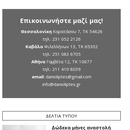
Επικοινωνήστε μαζί μας!
Θεσσαλονίκη
Καρατάσου 7, TK 54626
τηλ.:
231 052 2126
Καβάλα
Φιλελλήνων 13, ΤΚ 65302
τηλ.:
251 083 6705
Αθήνα
Γαμβέτα 12, ΤΚ 10677
τηλ.:
211 410 8039
email:
danioliptes@gmail.com
info@danioliptes.gr
ΔΕΛΤΊΑ ΤΎΠΟΥ
Δώδεκα μήνες αναστολή