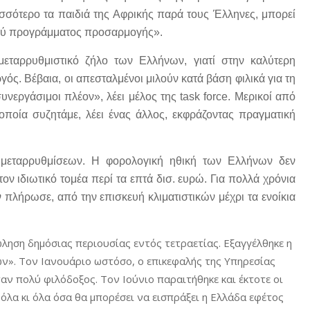
ισσότερο τα παιδιά της Αφρικής παρά τους Έλληνες, μπορεί
ικού προγράμματος προσαρμογής».
εταρρυθμιστικό ζήλο των Ελλήνων, γιατί στην καλύτερη
ός. Βέβαια, οι απεσταλμένοι μιλούν κατά βάση φιλικά για τη
νεργάσιμοι πλέον», λέει μέλος της task force. Μερικοί από
οποία συζητάμε, λέει ένας άλλος, εκφράζοντας πραγματική
η μεταρρυθμίσεων. Η φορολογική ηθική των Ελλήνων δεν
ον ιδιωτικό τομέα περί τα επτά δισ. ευρώ. Για πολλά χρόνια
ν πλήρωσε, από την επισκευή κλιματιστικών μέχρι τα ενοίκια
ώληση δημόσιας περιουσίας εντός τετραετίας. Εξαγγέλθηκε η
ν». Τον Ιανουάριο ωστόσο, ο επικεφαλής της Υπηρεσίας
αν πολύ φιλόδοξος. Τον Ιούνιο παραιτήθηκε και έκτοτε οι
 όλα κι όλα όσα θα μπορέσει να εισπράξει η Ελλάδα εφέτος