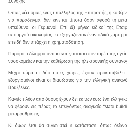
Συνοχής.
Όπως λέει όμως ένας υπάλληλος της Επιτροπής, η κυβέρνηση
για παράδειγμα, δεν κινείται τίποτα όσον αφορά τη μετ
υπεύθυνοι οι Γερμανοί. Επί έξι μήνες ειδικοί της Εται
υπουργού οικονομίας, επεξεργάζονταν έναν οδικό χάρτη μα
επειδή δεν υπάρχει η χρηματοδότηση.
Παρόμοιο δίλημμα αντιμετωπίζεται και στον τομέα της υγεί
νοσοκομείων και την καθιέρωση της ηλεκτρονικής συνταγ
Μέχρι τώρα οι δύο αυτές χώρες έχουν προκαταβάλει 
εξοργισμένοι είναι οι διασώστες για την ελληνική ανι
Βρυξέλλες.
Κανείς πλέον από όσους έχουν δει εκ των έσω ένα ελληνικ
να φέρουν εις πέρας το επειγόντως αναγκαίο “state build
μεταρρυθμίσεις.
Κι όμως έτσι θα συνεχιστεί η κατάσταση, όπως δείχνο