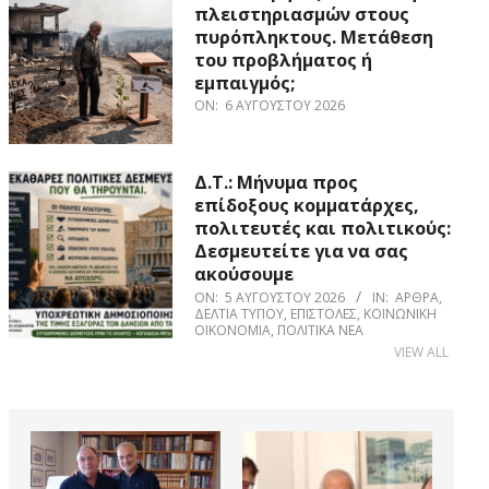
πλειστηριασμών στους
πυρόπληκτους. Μετάθεση
του προβλήματος ή
εμπαιγμός;
ON:
6 ΑΥΓΟΎΣΤΟΥ 2026
Δ.Τ.: Μήνυμα προς
επίδοξους κομματάρχες,
πολιτευτές και πολιτικούς:
Δεσμευτείτε για να σας
ακούσουμε
ON:
5 ΑΥΓΟΎΣΤΟΥ 2026
IN:
ΆΡΘΡΑ
,
ΔΕΛΤΊΑ ΤΎΠΟΥ
,
ΕΠΙΣΤΟΛΈΣ
,
ΚΟΙΝΩΝΙΚΉ
ΟΙΚΟΝΟΜΊΑ
,
ΠΟΛΙΤΙΚΆ ΝΈΑ
VIEW ALL