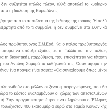
δεν συζητείται απλώς πλέον, αλλά αποτελεί το κυρίαρχο
ας από τη διάλυση της Ευρωζώνης.
νεξάρτητα από το αποτέλεσμα της έκθεσης της τρόικας. Ή πολύ
εξάρτητα από το τι συμβαίνει ή δεν συμβαίνει στα ελληνικά
γάλλος πρωθυπουργός Ζ.Μ.Ερό. Και ο ιταλός πρωθυπουργός
 μπορεί να υπάρξει έξοδος με τη Γαλλία και την Ιταλία»,
α τη διοικητική μεταρρύθμιση, που επισκέπτεται για τέταρτη
η του Αντώνη Σαμαρά τα καθήκοντά της. Όσον αφορά την
. Μόνον ένα πράγμα είναι σαφές: «Θα συνεχίσουμε όπως μέχρι
α πληρωθούν στο μέλλον οι ξένοι εμπειρογνώμονες, που θα
ι τώρα το κόστος αναλαμβάνουν οι χώρες των απεσταλμένων
οπή. Στην πραγματικότητα, έπρεπε να πληρώνουν οι Έλληνες
, τουλάχιστον 400 εκατομμύρια ευρώ στο Ταμείο Κοινωνικής