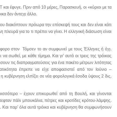
 και έφυγε. Πριν από 10 μέρες, Παρασκευή, οι «κύριοι με τα
κα δεν άντεχε άλλο.
του διακόπτουν πρόωρα την επίσκεψή τους και δεν είναι κάτι
 πλευρά για το τι πρέπει να γίνει. Η ελληνική διάσωση είναι
διάφορο στον Τόμσεν το αν συμφωνεί με τους Έλληνες ή όχι.
να σωθεί, με κάθε τίμημα. Και γι’ αυτό οι τρεις της τρόικας
σουν τις διαπραγματεύσεις για ένα πακέτο μέτρων λιτότητας
τικότητα έπρεπε να είχε αποφασιστεί από τον Ιούνιο –
η κυβέρνηση ελπίζει σε νέα φορολογικά έσοδα ύψους 2 δις.
ισσότερο – έχουν επικυρωθεί από τη Βουλή, και γίνονται
εφταν πάλι μπουκάλια, πέτρες και κροτίδες κρότου-λάμψης.
. Και παρ’ όλα αυτά τρόικα και κυβέρνηση θα συμφωνήσουν