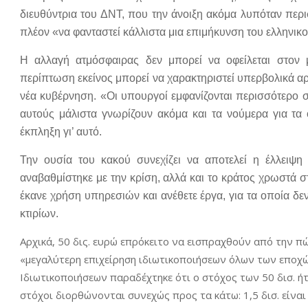
διευθύντρια του ΔΝΤ, που την άνοιξη ακόμα λυπόταν περ
πλέον «να φανταστεί κάλλιστα μια επιμήκυνση του ελλην
Η αλλαγή ατμόσφαιρας δεν μπορεί να οφείλεται στον μ
περίπτωση εκείνος μπορεί να χαρακτηριστεί υπερβολικά αργ
νέα κυβέρνηση. «Οι υπουργοί εμφανίζονται περισσότερο συ
αυτούς μάλιστα γνωρίζουν ακόμα και τα νούμερα για τα 
έκπληξη γι’ αυτό.
Την ουσία του κακού συνεχίζει να αποτελεί η έλλειψ
αναβαθμίστηκε με την κρίση, αλλά και το κράτος χρωστά στ
έκανε χρήση υπηρεσιών και ανέθετε έργα, για τα οποία δε
κτιρίων.
Αρχικά, 50 δις. ευρώ επρόκειτο να εισπραχθούν από την π
«μεγαλύτερη επιχείρηση ιδιωτικοποιήσεων όλων των εποχώ
Ιδιωτικοποιήσεων παραδέχτηκε ότι ο στόχος των 50 δισ. ήτ
στόχοι διορθώνονται συνεχώς προς τα κάτω: 1,5 δισ. είναι