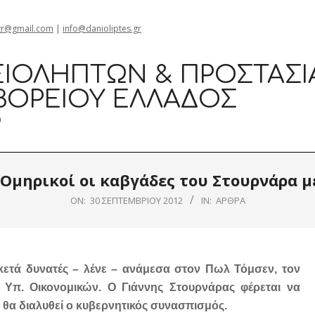
gr@gmail.com
|
info@danioliptes.gr
ΙΟΛΗΠΤΏΝ & ΠΡΟΣΤΑΣΊ
ΒΟΡΕΊΟΥ ΕΛΛΆΔΟΣ
0
: Ομηρικοί οι καβγάδες του Στουρνάρα μ
ON:
30 ΣΕΠΤΕΜΒΡΊΟΥ 2012
IN:
ΆΡΘΡΑ
κετά δυνατές – λένε – ανάμεσα στον Πωλ Τόμσεν, τον
 Υπ. Οικονομικών. Ο Γιάννης Στουρνάρας φέρεται να
ι θα διαλυθεί ο κυβερνητικός συνασπισμός.