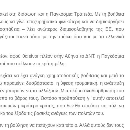
ακεί στη διάσωση και η Παγκόσμια Τράπεζα. Με τη βοήθεια
υς να γίνει επιχειρηματικά φιλικότερη και να δημιουργήσει
προσπάθεια – λέει ανώτερος διαμεσολαβητής της ΕΕ, που
γάζεται στενά τόσο με την τρόικα όσο και με τα ελληνικά
έον, αφού θα είναι πλέον στην Αθήνα το ΔΝΤ, η Παγκόσμια
κοί που στέλνουν τα κράτη-μέλη.
χίσει να έχει ανάγκη χρηματοδοτικής βοήθειας και μετά το
ρώ παραμένει δυσβάστακτο, η ύφεση τρομακτική, η ανάπτυξη
 δεν μπορούν να το αλλάξουν. Μια ακόμα αναδιάρθρωση του
από το βάρος τους. Ωστόσο προϋπόθεση γι’ αυτήν αποτελεί
αετιών μικρότερο κράτος, που δεν θα σπεύσει και πάλι να
κά του έξοδα τις βασικές ανάγκες των πολιτών του.
ουν τη βούληση να πετύχουν κάτι τέτοιο. Αλλά αυτούς δεν τους