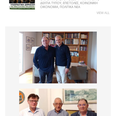
ΔΕΛΤΊΑ ΤΎΠΟΥ
,
ΕΠΙΣΤΟΛΈΣ
,
ΚΟΙΝΩΝΙΚΉ
ΟΙΚΟΝΟΜΊΑ
,
ΠΟΛΙΤΙΚΆ ΝΈΑ
VIEW ALL