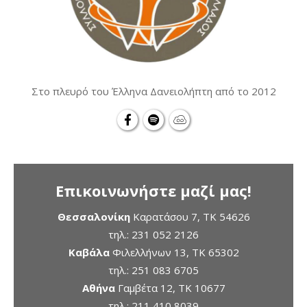
Στο πλευρό του Έλληνα Δανειολήπτη από το 2012
Επικοινωνήστε μαζί μας!
Θεσσαλονίκη
Καρατάσου 7, TK 54626
τηλ.:
231 052 2126
Καβάλα
Φιλελλήνων 13, ΤΚ 65302
τηλ.:
251 083 6705
Αθήνα
Γαμβέτα 12, ΤΚ 10677
τηλ.:
211 410 8039