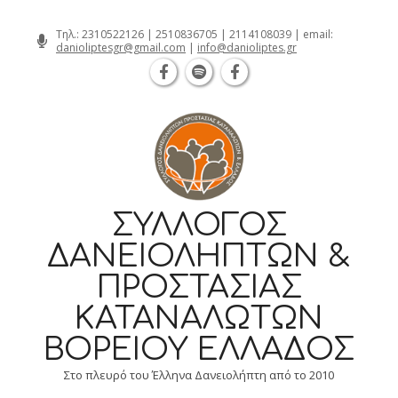
Θεσσαλονίκη Καρατάσου 7, TK 54626 
Skip
Τηλ.:
2310522126
|
2510836705
|
2114108039
| email:
danioliptesgr@gmail.com
|
info@danioliptes.gr
to
content
ΣΎΛΛΟΓΟΣ
ΔΑΝΕΙΟΛΗΠΤΏΝ &
ΠΡΟΣΤΑΣΊΑΣ
ΚΑΤΑΝΑΛΩΤΏΝ
ΒΟΡΕΊΟΥ ΕΛΛΆΔΟΣ
Στο πλευρό του Έλληνα Δανειολήπτη από το 2010