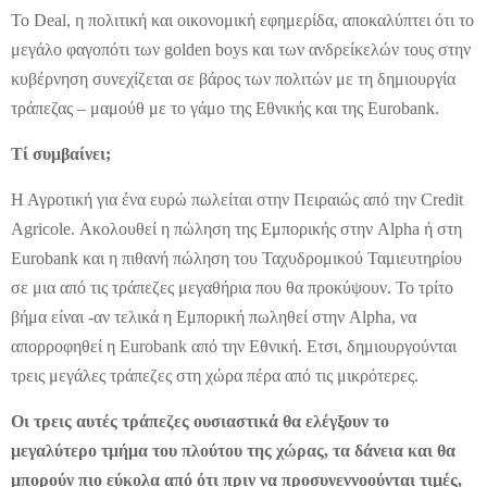
Το Deal, η πολιτική και οικονομική εφημερίδα, αποκαλύπτει ότι το
μεγάλο φαγοπότι των golden boys και των ανδρείκελών τους στην
κυβέρνηση συνεχίζεται σε βάρος των πολιτών με τη δημιουργία
τράπεζας – μαμούθ με το γάμο της Εθνικής και της Eurobank.
Τί συμβαίνει;
Η Αγροτική για ένα ευρώ πωλείται στην Πειραιώς από την Credit
Agricole. Ακολουθεί η πώληση της Εμπορικής στην Alpha ή στη
Eurobank και η πιθανή πώληση του Ταχυδρομικού Ταμιευτηρίου
σε μια από τις τράπεζες μεγαθήρια που θα προκύψουν. Το τρίτο
βήμα είναι -αν τελικά η Εμπορική πωληθεί στην Alpha, να
απορροφηθεί η Eurobank από την Εθνική. Ετσι, δημιουργούνται
τρεις μεγάλες τράπεζες στη χώρα πέρα από τις μικρότερες.
Οι τρεις αυτές τράπεζες ουσιαστικά θα ελέγξουν το
μεγαλύτερο τμήμα του πλούτου της χώρας, τα δάνεια και θα
μπορούν πιο εύκολα από ότι πριν να προσυνεννοούνται τιμές,