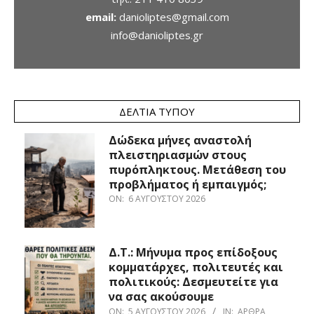
email:
danioliptes@gmail.com
info@danioliptes.gr
ΔΕΛΤΊΑ ΤΎΠΟΥ
Δώδεκα μήνες αναστολή
πλειστηριασμών στους
πυρόπληκτους. Μετάθεση του
προβλήματος ή εμπαιγμός;
ON:
6 ΑΥΓΟΎΣΤΟΥ 2026
Δ.Τ.: Μήνυμα προς επίδοξους
κομματάρχες, πολιτευτές και
πολιτικούς: Δεσμευτείτε για
να σας ακούσουμε
ON:
5 ΑΥΓΟΎΣΤΟΥ 2026
IN:
ΆΡΘΡΑ
,