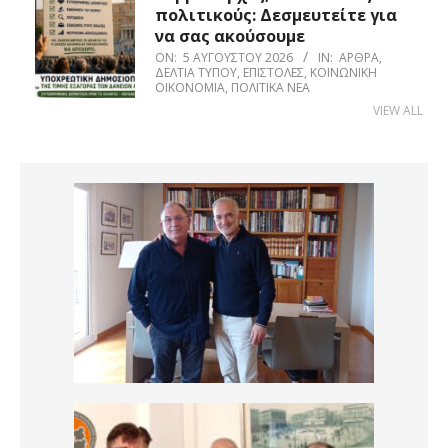
πολιτικούς: Δεσμευτείτε για
να σας ακούσουμε
ON:
5 ΑΥΓΟΎΣΤΟΥ 2026
IN:
ΆΡΘΡΑ
,
ΔΕΛΤΊΑ ΤΎΠΟΥ
,
ΕΠΙΣΤΟΛΈΣ
,
ΚΟΙΝΩΝΙΚΉ
ΟΙΚΟΝΟΜΊΑ
,
ΠΟΛΙΤΙΚΆ ΝΈΑ
VIEW ALL