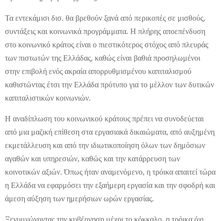
Τα εντεκάμισι δισ. θα βρεθούν ξανά από περικοπές σε μισθούς,
συντάξεις και κοινωνικά προγράμματα. Η πλήρης αποεπένδυση
στο κοινωνικό κράτος είναι ο πιεστικότερος στόχος από πλευράς
των πιστωτών της Ελλάδας, καθώς είναι βαθιά προσηλωμένοι
στην επιβολή ενός ακραία απορρυθμισμένου καπιταλισμού
καθιστώντας έτσι την Ελλάδα πρότυπο για το μέλλον των δυτικών
καπιταλιστικών κοινωνιών.
Η αναδίπλωση του κοινωνικού κράτους πρέπει να συνοδεύεται
από μια μαζική επίθεση στα εργασιακά δικαιώματα, από αυξημένη
εκμετάλλευση και από την ιδιωτικοποίηση όλων των δημόσιων
αγαθών και υπηρεσιών, καθώς και την κατάρρευση των
κοινοτικών αξιών. Όπως ήταν αναμενόμενο, η τρόικα απαιτεί τώρα
η Ελλάδα να εφαρμόσει την εξαήμερη εργασία και την σφοδρή και
άμεση αύξηση των ημερήσιων ωρών εργασίας.
Ξεγυμνώνοντας την κυβέρνηση μέχρι το κόκκαλο, η τρόικα όχι