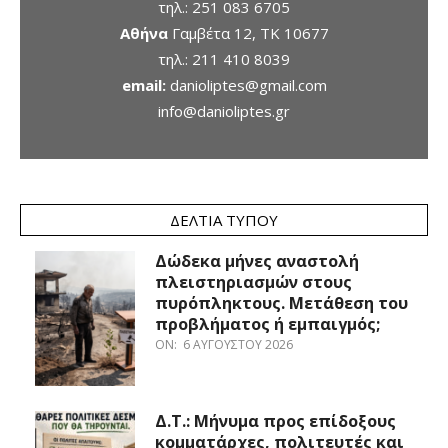
τηλ.:
251 083 6705
Αθήνα
Γαμβέτα 12, ΤΚ 10677
τηλ.:
211 410 8039
email:
danioliptes@gmail.com
info@danioliptes.gr
ΔΕΛΤΊΑ ΤΎΠΟΥ
Δώδεκα μήνες αναστολή
πλειστηριασμών στους
πυρόπληκτους. Μετάθεση του
προβλήματος ή εμπαιγμός;
ON:
6 ΑΥΓΟΎΣΤΟΥ 2026
Δ.Τ.: Μήνυμα προς επίδοξους
κομματάρχες, πολιτευτές και