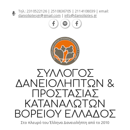
Θεσσαλονίκη Καρατάσου 7, TK 54626 τ
Skip
Τηλ.:
2310522126
|
2510836705
|
2114108039
| email:
danioliptesgr@gmail.com
|
info@danioliptes.gr
to
content
ΣΎΛΛΟΓΟΣ
ΔΑΝΕΙΟΛΗΠΤΏΝ &
ΠΡΟΣΤΑΣΊΑΣ
ΚΑΤΑΝΑΛΩΤΏΝ
ΒΟΡΕΊΟΥ ΕΛΛΆΔΟΣ
Στο πλευρό του Έλληνα Δανειολήπτη από το 2010