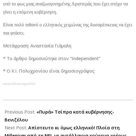
υπό το φως μιας αναζωογονημένης Αριστεράς που έχει στόχο να
γίνει η επόμενη κυβέρνηση.
Είναι πολύ πιθανό ο ελληνικός χειμώνας της δυσαρέσκειας να έχει
πια φτάσει.
Μετάφραση: Αναστασία Γιάμαλη
* Το άρθρο δημοσιεύτηκε στον “Independent”
* Ο Χ.Ι. Πολυχρονίου είναι δημοσιογράφος
anarxikostrapezitis
2012-
10-
Previous Post:
«Πυρά» Τσίπρα κατά κυβέρνησης-
04
Βενιζέλου
Next Post:
Απίστευτο κι όμως ελληνικό! Πλοία στη
Millenium από τη NEL με αντάλλαγμα κούρεμα χρέους