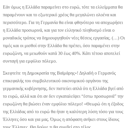
Εάν όμως η Ελλάδα παραμείνει στο ευρώ, τότε τα ελλείμματα θα
παραμένουν και το εξωτερικό χρέος θα μεγαλώνει ολοένα και
περισσότερο. Για τη Γερμανία θα είναι φθηνότερο να αποχωρήσει
η Ελλάδα προσωρινά, και για τον ελληνικό πληθυσμό είναι ο
μοναδικός τρόπος να δημιουργηθούν νέες θέσεις εργασίας. (…) Οι
τιμές και οι μισθοί στην Ελλάδα θα πρέπει, όσο παραμένει στην
ευρωζώνη, να μειωθούν κατά 30 έως 40%. Κάτι τέτοιο αποτελεί
συνταγή για εμφύλιο πόλεμο.
Σκεφτείτε τη Δημοκρατία της Βαϊμάρης»! Δηλαδή ο Γερμανός
επικεφαλής του συμβολευτικού οικονομικού οργάνου της
γερμανικής κυβέρνησης, δεν πιστεύει απλά ότι η Ελλάδα βγεί από
το ευρώ, αλλά και ότι αν δεν εγκαταλείψει “έστω προσωρινά” την
ευρωζώνη θα βιώσει έναν εμφύλιο πόλεμο! «Θεωρώ ότι η έξοδος
της Ελλάδας από το ευρώ θα ήταν η καλύτερη λύση τόσο για τους
Έλληνες όσο και για μας. Όμως η απόφαση ανήκει στους ίδιους
τους Έλληνες. Θα δούμε τι θα συμβεί στο τέλος.