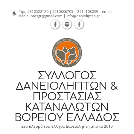
Θεσσαλονίκη Καρατάσου 7, TK 54626 τ
Skip
Τηλ.:
2310522126
|
2510836705
|
2114108039
| email:
danioliptesgr@gmail.com
|
info@danioliptes.gr
to
content
ΣΎΛΛΟΓΟΣ
ΔΑΝΕΙΟΛΗΠΤΏΝ &
ΠΡΟΣΤΑΣΊΑΣ
ΚΑΤΑΝΑΛΩΤΏΝ
ΒΟΡΕΊΟΥ ΕΛΛΆΔΟΣ
Στο πλευρό του Έλληνα Δανειολήπτη από το 2010