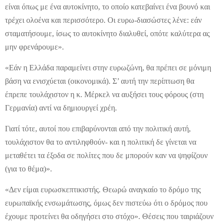
είναι όπως με ένα αυτοκίνητο, το οποίο κατεβαίνει ένα βουνό και
τρέχει ολοένα και περισσότερο. Οι ευρω-διασώστες λένε: εάν
σταματήσουμε, ίσως το αυτοκίνητο διαλυθεί, οπότε καλύτερα ας
μην φρενάρουμε».
«Εάν η Ελλάδα παραμείνει στην ευρωζώνη, θα πρέπει σε μόνιμη
βάση να ενισχύεται (οικονομικά). Σ’ αυτή την περίπτωση θα
έπρεπε τουλάχιστον η κ. Μέρκελ να αυξήσει τους φόρους (στη
Γερμανία) αντί να δημιουργεί χρέη.
Γιατί τότε, αυτοί που επιβαρύνονται από την πολιτική αυτή,
τουλάχιστον θα το αντιληφθούν- και η πολιτική δε γίνεται να
μεταθέτει τα έξοδα σε πολίτες που δε μπορούν καν να ψηφίζουν
(για το θέμα)».
«Δεν είμαι ευρωσκεπτικιστής. Θεωρώ αναγκαίο το δρόμο της
ευρωπαϊκής ενσωμάτωσης, όμως δεν πιστεύω ότι ο δρόμος που
έχουμε προτείνει θα οδηγήσει στο στόχο». Θέσεις που ταιριάζουν