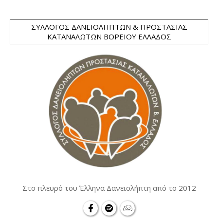
ΣΎΛΛΟΓΟΣ ΔΑΝΕΙΟΛΗΠΤΏΝ & ΠΡΟΣΤΑΣΊΑΣ
ΚΑΤΑΝΑΛΩΤΏΝ ΒΟΡΕΊΟΥ ΕΛΛΆΔΟΣ
Στο πλευρό του Έλληνα Δανειολήπτη από το 2012