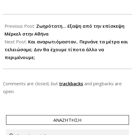
2012-
10-
Previous Post:
Zωηρότατη… έξαψη από την επίσκεψη
08
Μέρκελ στην Αθήνα
Next Post:
Και αναρωτιόμασταν.. Περνάνε τα μέτρα και
τελειώσαμε; Δεν θα έχουμε τίποτα άλλο να
περιμένουμε;
Comments are closed, but
trackbacks
and pingbacks are
open.
ΑΝΑΖΉΤΗΣΗ
Search