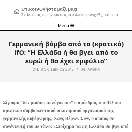
Επικοινωνήστε μαζί μας!
Στείλτε μας το μήνυμά σας στο danioliptesgr@gmail.com
Primary
Menu
Navigation
Menu
Γερμανική βόμβα από το (κρατικό)
IfO: “Η Ελλάδα ή θα βγει από το
ευρώ ή θα έχει εμφύλιο”
ON:
8 ΟΚΤΩΒΡΊΟΥ 2012
IN:
ΆΡΘΡΑ
Σίγουρα “δεν μασάει τα λόγια του” ο πρόεδρος του IfO του
κρατικού συμβουλευτικού οικονομικού οργανισμού της
γερμανικής κυβέρνησης, Χανς Βέρνεν Σινν, ο οποίος σε
συνέντευξή του με τίτλο: «Στοίχημα πως η Ελλάδα θα βγει από