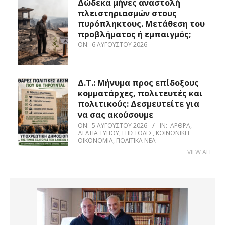
Δώδεκα μήνες αναστολή
πλειστηριασμών στους
πυρόπληκτους. Μετάθεση του
προβλήματος ή εμπαιγμός;
ON:
6 ΑΥΓΟΎΣΤΟΥ 2026
Δ.Τ.: Μήνυμα προς επίδοξους
κομματάρχες, πολιτευτές και
πολιτικούς: Δεσμευτείτε για
να σας ακούσουμε
ON:
5 ΑΥΓΟΎΣΤΟΥ 2026
IN:
ΆΡΘΡΑ
,
ΔΕΛΤΊΑ ΤΎΠΟΥ
,
ΕΠΙΣΤΟΛΈΣ
,
ΚΟΙΝΩΝΙΚΉ
ΟΙΚΟΝΟΜΊΑ
,
ΠΟΛΙΤΙΚΆ ΝΈΑ
VIEW ALL