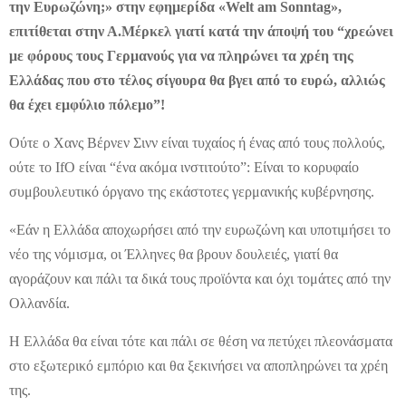
την Ευρωζώνη;» στην εφημερίδα «Welt am Sonntag»,
επιτίθεται στην Α.Μέρκελ γιατί κατά την άποψή του “χρεώνει
με φόρους τους Γερμανούς για να πληρώνει τα χρέη της
Ελλάδας που στο τέλος σίγουρα θα βγει από το ευρώ, αλλιώς
θα έχει εμφύλιο πόλεμο”!
Ούτε ο Χανς Βέρνεν Σινν είναι τυχαίος ή ένας από τους πολλούς,
ούτε το IfO είναι “ένα ακόμα ινστιτούτο”: Είναι το κορυφαίο
συμβουλευτικό όργανο της εκάστοτες γερμανικής κυβέρνησης.
«Εάν η Ελλάδα αποχωρήσει από την ευρωζώνη και υποτιμήσει το
νέο της νόμισμα, οι Έλληνες θα βρουν δουλειές, γιατί θα
αγοράζουν και πάλι τα δικά τους προϊόντα και όχι τομάτες από την
Ολλανδία.
Η Ελλάδα θα είναι τότε και πάλι σε θέση να πετύχει πλεονάσματα
στο εξωτερικό εμπόριο και θα ξεκινήσει να αποπληρώνει τα χρέη
της.