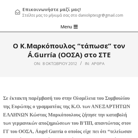
Επικοινωνήστε μαζί μας!
Στείλτε μας το μήνυμά σας στο danioliptesgr@gmail.com
Primary
Menu
Navigation
Menu
Ο Κ.Μαρκόπουλος “τάπωσε” τον
Á.Gurría (ΟΟΣΑ) στο ΣΤΕ
ON:
8 ΟΚΤΩΒΡΊΟΥ 2012
IN:
ΆΡΘΡΑ
Σε έκτακτη παρέμβασή του στην Ολομέλεια του Συμβουλίου
της Ευρώπης ο γραμματέας της Κ.Ο. των ΑΝΕΞΑΡΤΗΤΩΝ
ΕΛΛΗΝΩΝ Κώστας Μαρκόπουλους ζήτησε την καταβολή
των γερμανικών αποζημιώσεων του Β’ΠΠ, απαντώντας στον
ΓΓ του ΟΟΣΑ, Ángel Gurría ο οποίος είχε πει ότι “τελείωσαν