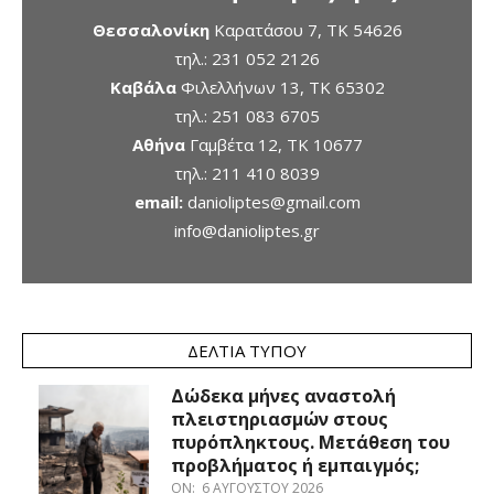
Θεσσαλονίκη
Καρατάσου 7, TK 54626
τηλ.:
231 052 2126
Καβάλα
Φιλελλήνων 13, ΤΚ 65302
τηλ.:
251 083 6705
Αθήνα
Γαμβέτα 12, ΤΚ 10677
τηλ.:
211 410 8039
email:
danioliptes@gmail.com
info@danioliptes.gr
ΔΕΛΤΊΑ ΤΎΠΟΥ
Δώδεκα μήνες αναστολή
πλειστηριασμών στους
πυρόπληκτους. Μετάθεση του
προβλήματος ή εμπαιγμός;
ON:
6 ΑΥΓΟΎΣΤΟΥ 2026