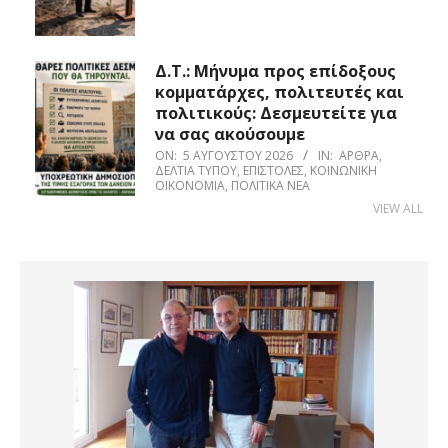
Δ.Τ.: Μήνυμα προς επίδοξους
κομματάρχες, πολιτευτές και
πολιτικούς: Δεσμευτείτε για
να σας ακούσουμε
ON:
5 ΑΥΓΟΎΣΤΟΥ 2026
IN:
ΆΡΘΡΑ
,
ΔΕΛΤΊΑ ΤΎΠΟΥ
,
ΕΠΙΣΤΟΛΈΣ
,
ΚΟΙΝΩΝΙΚΉ
ΟΙΚΟΝΟΜΊΑ
,
ΠΟΛΙΤΙΚΆ ΝΈΑ
VIEW ALL