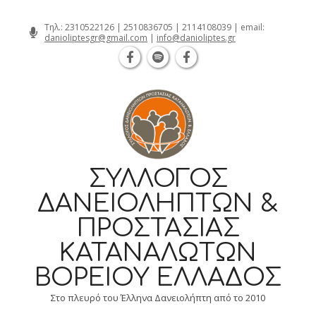
Θεσσαλονίκη Καρατάσου 7, TK 54626 
Skip
Τηλ.:
2310522126
|
2510836705
|
2114108039
| email:
danioliptesgr@gmail.com
|
info@danioliptes.gr
to
content
ΣΎΛΛΟΓΟΣ
ΔΑΝΕΙΟΛΗΠΤΏΝ &
ΠΡΟΣΤΑΣΊΑΣ
ΚΑΤΑΝΑΛΩΤΏΝ
ΒΟΡΕΊΟΥ ΕΛΛΆΔΟΣ
Στο πλευρό του Έλληνα Δανειολήπτη από το 2010