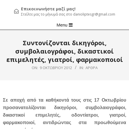
Επικοινωνήστε μαζί μας!
Στείλτε μας το μήνυμά σας στο danioliptesgr@gmail.com
Primary
Menu
Navigation
Menu
Συντονίζονται δικηγόροι,
συμβολαιογράφοι, δικαστικοί
επιμελητές, γιατροί, φαρμακοποιοί
ON:
9 ΟΚΤΩΒΡΊΟΥ 2012
IN:
ΆΡΘΡΑ
Σε αποχή από τα καθήκοντά τους στις 17 Οκτωβρίου
προσανατολίζονται δικηγόροι, συμβολαιογράφοι,
δικαστικοί επιμελητές, οδοντίατροι, γιατροί,
φαρμακοποιοί, αντιδρώντας στα προωθούμενα