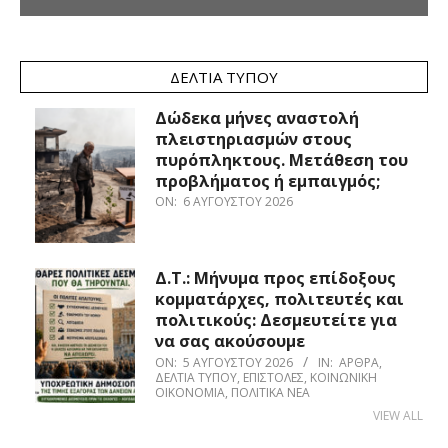
ΔΕΛΤΊΑ ΤΎΠΟΥ
Δώδεκα μήνες αναστολή
πλειστηριασμών στους
πυρόπληκτους. Μετάθεση του
προβλήματος ή εμπαιγμός;
ON:
6 ΑΥΓΟΎΣΤΟΥ 2026
Δ.Τ.: Μήνυμα προς επίδοξους
κομματάρχες, πολιτευτές και
πολιτικούς: Δεσμευτείτε για
να σας ακούσουμε
ON:
5 ΑΥΓΟΎΣΤΟΥ 2026
IN:
ΆΡΘΡΑ
,
ΔΕΛΤΊΑ ΤΎΠΟΥ
,
ΕΠΙΣΤΟΛΈΣ
,
ΚΟΙΝΩΝΙΚΉ
ΟΙΚΟΝΟΜΊΑ
,
ΠΟΛΙΤΙΚΆ ΝΈΑ
VIEW ALL