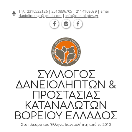
Θεσσαλονίκη Καρατάσου 7, TK 54626 
Skip
Τηλ.:
2310522126
|
2510836705
|
2114108039
| email:
danioliptesgr@gmail.com
|
info@danioliptes.gr
to
content
ΣΎΛΛΟΓΟΣ
ΔΑΝΕΙΟΛΗΠΤΏΝ &
ΠΡΟΣΤΑΣΊΑΣ
ΚΑΤΑΝΑΛΩΤΏΝ
ΒΟΡΕΊΟΥ ΕΛΛΆΔΟΣ
Στο πλευρό του Έλληνα Δανειολήπτη από το 2010