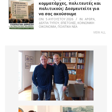
κομματάρχες, πολιτευτές και
πολιτικούς: Δεσμευτείτε για
να σας ακούσουμε
ON:
5 ΑΥΓΟΎΣΤΟΥ 2026
IN:
ΆΡΘΡΑ
,
ΔΕΛΤΊΑ ΤΎΠΟΥ
,
ΕΠΙΣΤΟΛΈΣ
,
ΚΟΙΝΩΝΙΚΉ
ΟΙΚΟΝΟΜΊΑ
,
ΠΟΛΙΤΙΚΆ ΝΈΑ
VIEW ALL