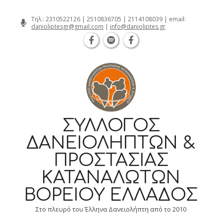
Θεσσαλονίκη Καρατάσου 7, TK 54626 
Skip
Τηλ.:
2310522126
|
2510836705
|
2114108039
| email:
danioliptesgr@gmail.com
|
info@danioliptes.gr
to
content
ΣΎΛΛΟΓΟΣ
ΔΑΝΕΙΟΛΗΠΤΏΝ &
ΠΡΟΣΤΑΣΊΑΣ
ΚΑΤΑΝΑΛΩΤΏΝ
ΒΟΡΕΊΟΥ ΕΛΛΆΔΟΣ
Στο πλευρό του Έλληνα Δανειολήπτη από το 2010