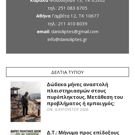
Καβάλα
Φιλελλήνων 13, ΤΚ 65302
τηλ.:
251 083 6705
Αθήνα
Γαμβέτα 12, ΤΚ 10677
τηλ.:
211 410 8039
email:
danioliptes@gmail.com
info@danioliptes.gr
ΔΕΛΤΊΑ ΤΎΠΟΥ
Δώδεκα μήνες αναστολή
πλειστηριασμών στους
πυρόπληκτους. Μετάθεση του
προβλήματος ή εμπαιγμός;
ON:
6 ΑΥΓΟΎΣΤΟΥ 2026
Δ.Τ.: Μήνυμα προς επίδοξους